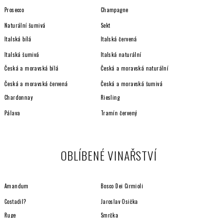
Prosecco
Champagne
Naturální šumivá
Sekt
Italská bílá
Italská červená
Italská šumivá
Italská naturální
Česká a moravská bílá
Česká a moravská naturální
Česká a moravská červená
Česká a moravská šumivá
Chardonnay
Riesling
Pálava
Tramín červený
OBLÍBENÉ VINAŘSTVÍ
Amandum
Bosco Dei Cirmioli
Costadil?
Jaroslav Osička
Ruge
Smrčka