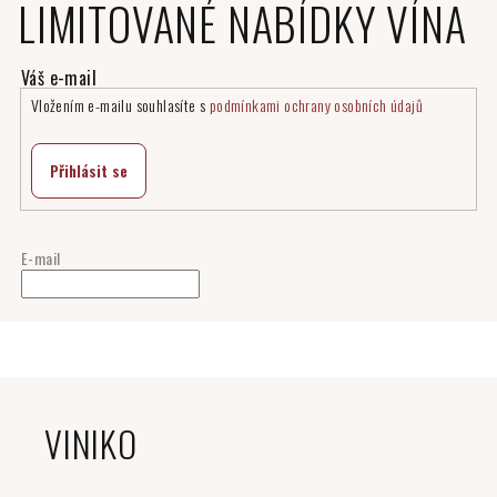
LIMITOVANÉ NABÍDKY VÍNA
Vložením e-mailu souhlasíte s
podmínkami ochrany osobních údajů
Přihlásit se
E-mail
Z
á
VINIKO
p
a