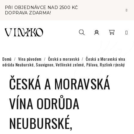
Přejít
PŘI OBJEDNÁVCE NAD 2500 KČ
na
DOPRAVA ZDARMA!
obsah
Nákupní
Hledat
Přihlášení
košík
Domů
/
Vína původem
/
Česká a moravská
/
Česká a Moravská vína
odrůda Neuburské, Sauvignon, Vetlínské zelené, Pálava, Ryzlink rýnský
ČESKÁ A MORAVSKÁ
VÍNA ODRŮDA
NEUBURSKÉ,