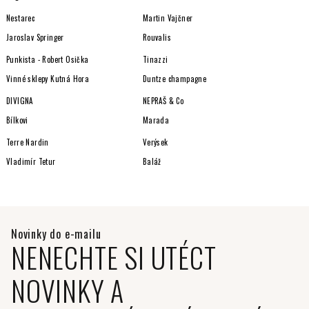
Nestarec
Martin Vajčner
Jaroslav Springer
Rouvalis
Punkista - Robert Osička
Tinazzi
Vinné sklepy Kutná Hora
Duntze champagne
DIVIGNA
NEPRAŠ & Co
Bílkovi
Marada
Terre Nardin
Verýsek
Vladimír Tetur
Baláž
NENECHTE SI UTÉCT
NOVINKY A