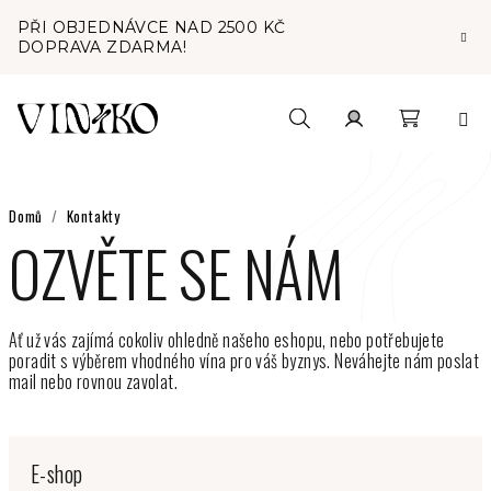
Přejít
PŘI OBJEDNÁVCE NAD 2500 KČ
na
DOPRAVA ZDARMA!
obsah
Nákupní
Hledat
Přihlášení
košík
Domů
/
Kontakty
OZVĚTE SE NÁM
Ať už vás zajímá cokoliv ohledně našeho eshopu, nebo potřebujete
poradit s výběrem vhodného vína pro váš byznys. Neváhejte nám poslat
mail nebo rovnou zavolat.
E-shop