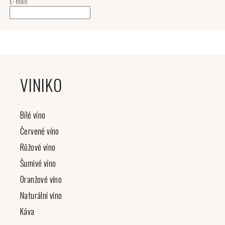
E-mail
Z
á
VINIKO
p
a
t
Bílé víno
í
Červené víno
Růžové víno
Šumivé víno
Oranžové víno
Naturální víno
Káva