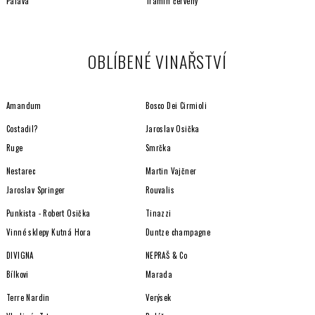
Pálava
Tramín červený
OBLÍBENÉ VINAŘSTVÍ
Amandum
Bosco Dei Cirmioli
Costadil?
Jaroslav Osička
Ruge
Smrčka
Nestarec
Martin Vajčner
Jaroslav Springer
Rouvalis
Punkista - Robert Osička
Tinazzi
Vinné sklepy Kutná Hora
Duntze champagne
DIVIGNA
NEPRAŠ & Co
Bílkovi
Marada
Terre Nardin
Verýsek