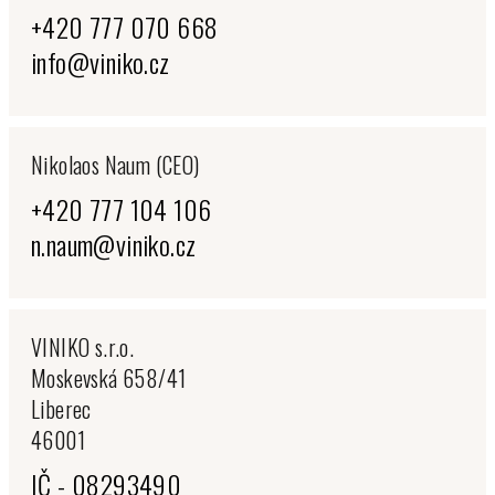
+420 777 070 668
info@viniko.cz
Nikolaos Naum (CEO)
+420 777 104 106
n.naum@viniko.cz
VINIKO s.r.o.
Moskevská 658/41
Liberec
46001
IČ - 08293490