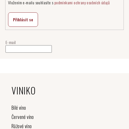
Vložením e-mailu souhlasíte s
podmínkami ochrany osobních údajů
Přihlásit se
E-mail
Z
á
VINIKO
p
a
t
Bílé víno
í
Červené víno
Růžové víno