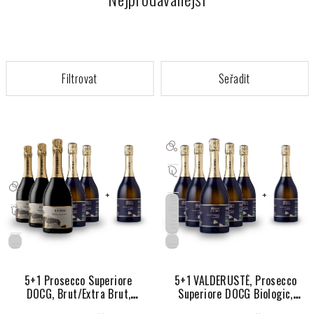
V
ý
p
i
s
p
Extra Brut
r
o
IT
IT
d
u
5+1 Prosecco Superiore
5+1 VALDERUSTÈ, Prosecco
DOCG, Brut/Extra Brut,
Superiore DOCG Biologic,
k
DIVIGNA
Extra brut, Divigna