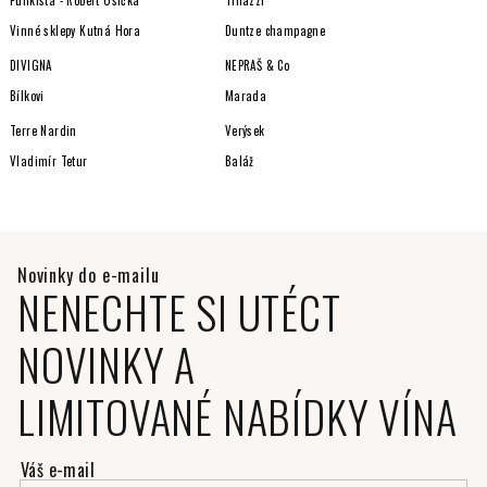
Punkista - Robert Osička
Tinazzi
Vinné sklepy Kutná Hora
Duntze champagne
DIVIGNA
NEPRAŠ & Co
Bílkovi
Marada
Terre Nardin
Verýsek
Vladimír Tetur
Baláž
NENECHTE SI UTÉCT
NOVINKY A
LIMITOVANÉ NABÍDKY VÍNA