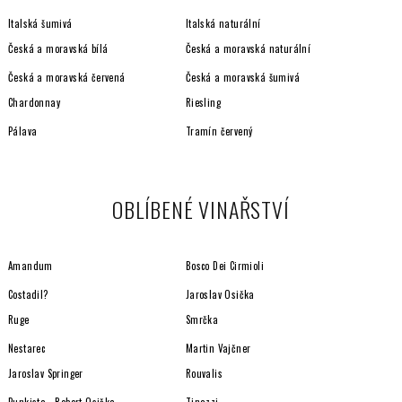
v
Italská šumivá
Italská naturální
k
y
Česká a moravská bílá
Česká a moravská naturální
v
Česká a moravská červená
Česká a moravská šumivá
ý
Chardonnay
Riesling
p
i
Pálava
Tramín červený
s
u
OBLÍBENÉ VINAŘSTVÍ
Amandum
Bosco Dei Cirmioli
Costadil?
Jaroslav Osička
Ruge
Smrčka
Nestarec
Martin Vajčner
Jaroslav Springer
Rouvalis