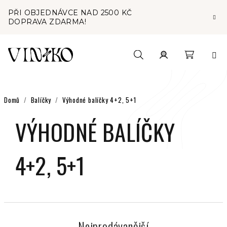
Přejít
PŘI OBJEDNÁVCE NAD 2500 KČ
na
DOPRAVA ZDARMA!
obsah
Nákupní
Hledat
Přihlášení
košík
Domů
/
Balíčky
/
Výhodné balíčky 4+2, 5+1
VÝHODNÉ BALÍČKY
4+2, 5+1
Nejprodávanější