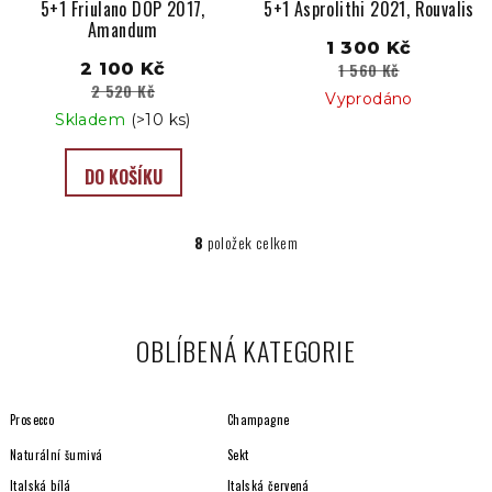
5+1 Friulano DOP 2017,
5+1 Asprolithi 2021, Rouvalis
Amandum
1 300 Kč
2 100 Kč
1 560 Kč
2 520 Kč
Vyprodáno
Skladem
(>10 ks)
DO KOŠÍKU
8
položek celkem
O
v
l
á
OBLÍBENÁ KATEGORIE
d
a
c
Prosecco
Champagne
í
p
Naturální šumivá
Sekt
r
Italská bílá
Italská červená