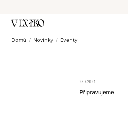
Přejít
na
obsah
Domů
/
Novinky
/
Eventy
23.7.2024
Připravujeme.