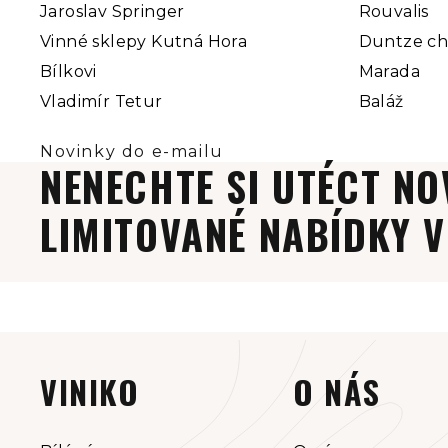
Jaroslav Springer
Rouvalis
Vinné sklepy Kutná Hora
Duntze c
Bílkovi
Marada
Vladimír Tetur
Baláž
NENECHTE SI UTÉCT NO
LIMITOVANÉ NABÍDKY V
Z
á
VINIKO
O NÁS
p