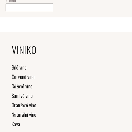
E-mail
Z
á
VINIKO
p
a
t
Bílé víno
í
Červené víno
Růžové víno
Šumivé víno
Oranžové víno
Naturální víno
Káva