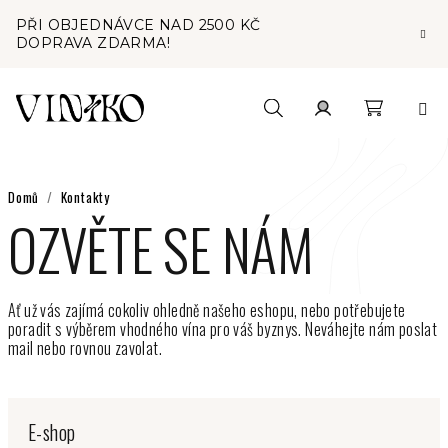
Přejít
PŘI OBJEDNÁVCE NAD 2500 KČ
na
DOPRAVA ZDARMA!
obsah
Nákupní
Hledat
Přihlášení
košík
Domů
/
Kontakty
OZVĚTE SE NÁM
Ať už vás zajímá cokoliv ohledně našeho eshopu, nebo potřebujete
poradit s výběrem vhodného vína pro váš byznys. Neváhejte nám poslat
mail nebo rovnou zavolat.
E-shop