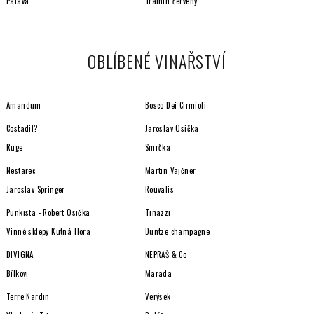
Pálava
Tramín červený
OBLÍBENÉ VINAŘSTVÍ
Amandum
Bosco Dei Cirmioli
Costadil?
Jaroslav Osička
Ruge
Smrčka
Nestarec
Martin Vajčner
Jaroslav Springer
Rouvalis
Punkista - Robert Osička
Tinazzi
Vinné sklepy Kutná Hora
Duntze champagne
DIVIGNA
NEPRAŠ & Co
Bílkovi
Marada
Terre Nardin
Verýsek