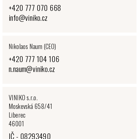
+420 777 070 668
info@viniko.cz
Nikolaos Naum (CEO)
+420 777 104 106
n.naum@viniko.cz
VINIKO s.r.o.
Moskevská 658/41
Liberec
46001
IČ - 08293490