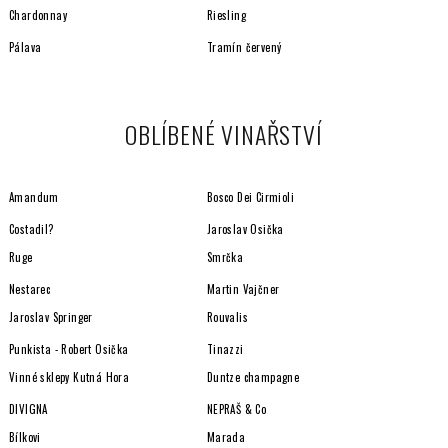
ý
Chardonnay
Riesling
p
i
Pálava
Tramín červený
s
u
OBLÍBENÉ VINAŘSTVÍ
Amandum
Bosco Dei Cirmioli
Costadil?
Jaroslav Osička
Ruge
Smrčka
Nestarec
Martin Vajčner
Jaroslav Springer
Rouvalis
Punkista - Robert Osička
Tinazzi
Vinné sklepy Kutná Hora
Duntze champagne
DIVIGNA
NEPRAŠ & Co
Bílkovi
Marada