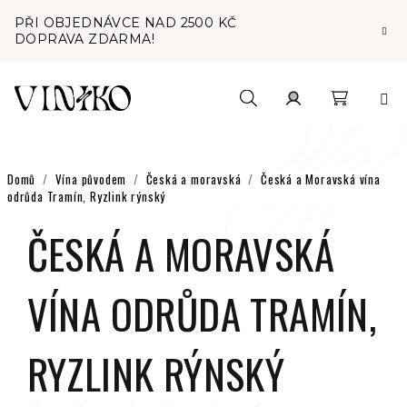
Přejít
PŘI OBJEDNÁVCE NAD 2500 KČ
na
DOPRAVA ZDARMA!
obsah
Nákupní
Hledat
Přihlášení
košík
Domů
/
Vína původem
/
Česká a moravská
/
Česká a Moravská vína
odrůda Tramín, Ryzlink rýnský
ČESKÁ A MORAVSKÁ
VÍNA ODRŮDA TRAMÍN,
RYZLINK RÝNSKÝ