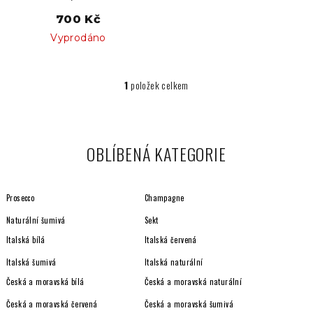
k
700 Kč
t
Vyprodáno
ů
1
položek celkem
O
v
l
á
OBLÍBENÁ KATEGORIE
d
a
c
Prosecco
Champagne
í
p
Naturální šumivá
Sekt
r
Italská bílá
Italská červená
v
Italská šumivá
Italská naturální
k
y
Česká a moravská bílá
Česká a moravská naturální
v
Česká a moravská červená
Česká a moravská šumivá