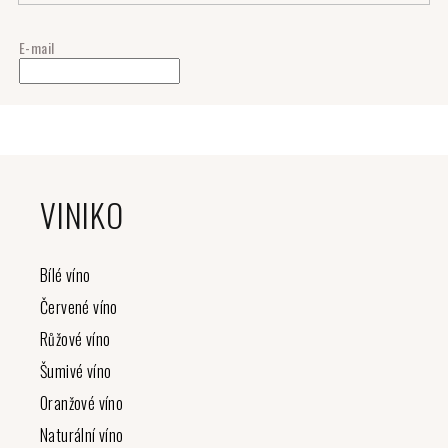
E-mail
Z
á
VINIKO
p
a
t
Bílé víno
í
Červené víno
Růžové víno
Šumivé víno
Oranžové víno
Naturální víno