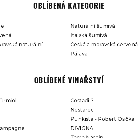
OBLÍBENÁ KATEGORIE
ne
Naturální šumivá
rvená
Italská šumivá
ravská naturální
Česká a moravská červená
Pálava
OBLÍBENÉ VINAŘSTVÍ
Cirmioli
Costadil?
Nestarec
Punkista - Robert Osička
hampagne
DIVIGNA
Terre Nardin