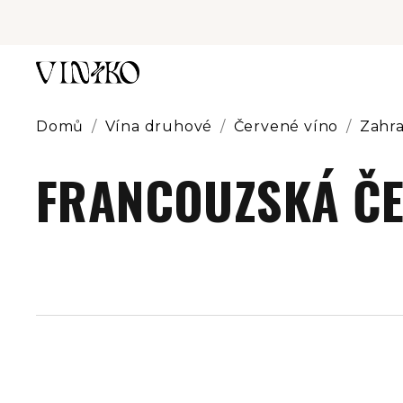
Přejít
na
obsah
Domů
/
Vína druhové
/
Červené víno
/
Zahra
FRANCOUZSKÁ Č