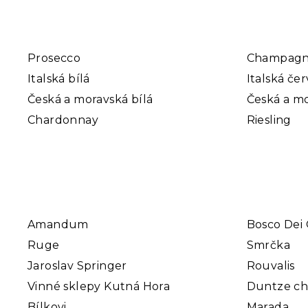
Prosecco
Champag
Italská bílá
Italská če
Česká a moravská bílá
Česká a mo
Chardonnay
Riesling
Amandum
Bosco Dei 
Ruge
Smrčka
Jaroslav Springer
Rouvalis
Vinné sklepy Kutná Hora
Duntze c
Bílkovi
Marada