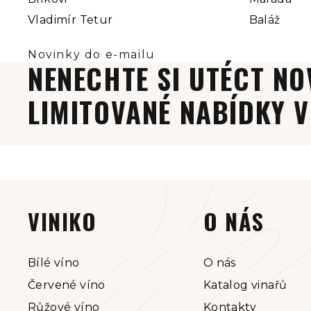
Vladimír Tetur
Baláž
NENECHTE SI UTÉCT NO
LIMITOVANÉ NABÍDKY V
Z
á
VINIKO
O NÁS
p
a
Bílé víno
O nás
Červené víno
Katalog vinařů
t
Růžové víno
Kontakty