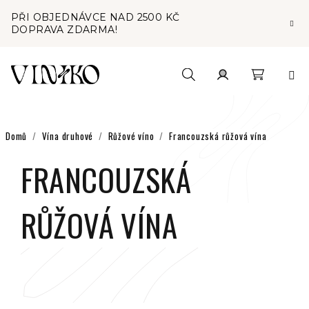
Přejít
PŘI OBJEDNÁVCE NAD 2500 KČ
na
DOPRAVA ZDARMA!
obsah
Nákupní
Hledat
Přihlášení
košík
Domů
/
Vína druhové
/
Růžové víno
/
Francouzská růžová vína
FRANCOUZSKÁ
RŮŽOVÁ VÍNA