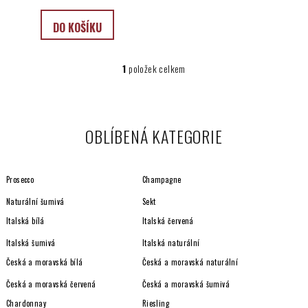
DO KOŠÍKU
1
položek celkem
O
v
l
á
OBLÍBENÁ KATEGORIE
d
a
c
Prosecco
Champagne
í
p
Naturální šumivá
Sekt
r
Italská bílá
Italská červená
v
Italská šumivá
Italská naturální
k
y
Česká a moravská bílá
Česká a moravská naturální
v
Česká a moravská červená
Česká a moravská šumivá
ý
Chardonnay
Riesling