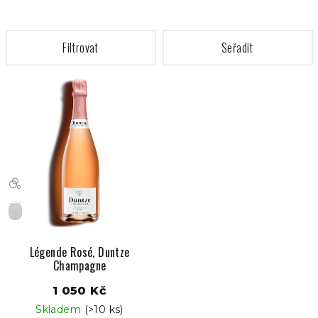
V
ý
p
i
s
p
r
o
FR
d
u
Légende Rosé, Duntze
Champagne
k
t
1 050 Kč
ů
Skladem
(>10 ks)