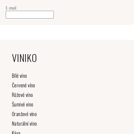
E-mail
Z
á
VINIKO
p
a
t
Bílé víno
í
Červené víno
Růžové víno
Šumivé víno
Oranžové víno
Naturální víno
Káva