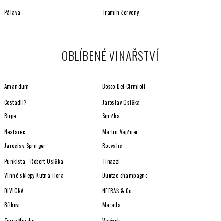
p
i
Pálava
Tramín červený
s
u
OBLÍBENÉ VINAŘSTVÍ
Amandum
Bosco Dei Cirmioli
Costadil?
Jaroslav Osička
Ruge
Smrčka
Nestarec
Martin Vajčner
Jaroslav Springer
Rouvalis
Punkista - Robert Osička
Tinazzi
Vinné sklepy Kutná Hora
Duntze champagne
DIVIGNA
NEPRAŠ & Co
Bílkovi
Marada
Terre Nardin
Verýsek