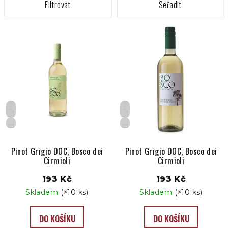
V
ý
p
i
s
p
r
Suché
Suché
o
IT
IT
d
u
Pinot Grigio DOC, Bosco dei
Pinot Grigio DOC, Bosco dei
Cirmioli
Cirmioli
k
t
193 Kč
193 Kč
ů
Skladem
(>10 ks)
Skladem
(>10 ks)
DO KOŠÍKU
DO KOŠÍKU