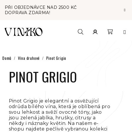
Přejít
PŘI OBJEDNÁVCE NAD 2500 KČ
na
DOPRAVA ZDARMA!
obsah
Nákupní
Hledat
Přihlášení
košík
Domů
/
Vína druhové
/
Pinot Grigio
PINOT GRIGIO
Pinot Grigio je elegantní a osvěžující
odrůda bílého vína, která je oblíbená pro
svou lehkost a svěží ovocné tóny, jako
jsou zelená jablka, hrušky, citrusy a
někdy i náznaky květin. Na našem e-
shopu najdete pečlivě vybranou kolekci