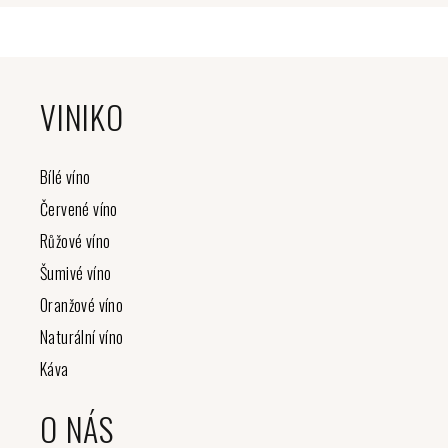
Z
á
VINIKO
p
a
t
Bílé víno
í
Červené víno
Růžové víno
Šumivé víno
Oranžové víno
Naturální víno
Káva
O NÁS