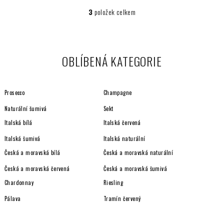
3
položek celkem
O
v
l
á
OBLÍBENÁ KATEGORIE
d
a
c
Prosecco
Champagne
í
p
Naturální šumivá
Sekt
r
Italská bílá
Italská červená
v
Italská šumivá
Italská naturální
k
y
Česká a moravská bílá
Česká a moravská naturální
v
Česká a moravská červená
Česká a moravská šumivá
ý
Chardonnay
Riesling
p
i
Pálava
Tramín červený
s
u