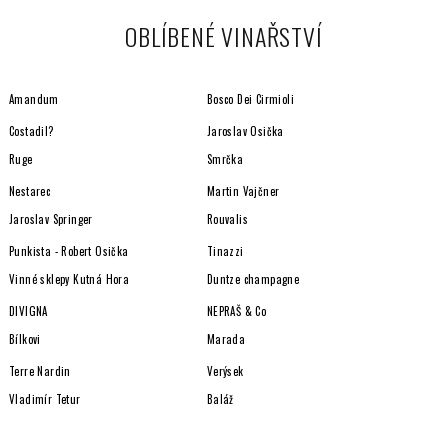
OBLÍBENÉ VINAŘSTVÍ
Amandum
Bosco Dei Cirmioli
Costadil?
Jaroslav Osička
Ruge
Smrčka
Nestarec
Martin Vajčner
Jaroslav Springer
Rouvalis
Punkista - Robert Osička
Tinazzi
Vinné sklepy Kutná Hora
Duntze champagne
DIVIGNA
NEPRAŠ & Co
Bílkovi
Marada
Terre Nardin
Verýsek
Vladimír Tetur
Baláž