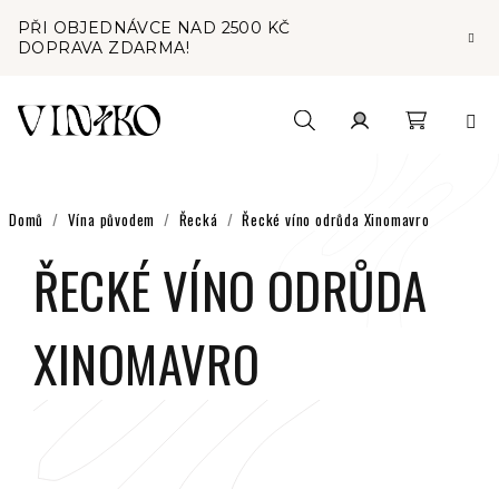
Přejít
PŘI OBJEDNÁVCE NAD 2500 KČ
na
DOPRAVA ZDARMA!
obsah
Nákupní
Hledat
Přihlášení
košík
Domů
/
Vína původem
/
Řecká
/
Řecké víno odrůda Xinomavro
ŘECKÉ VÍNO ODRŮDA
XINOMAVRO