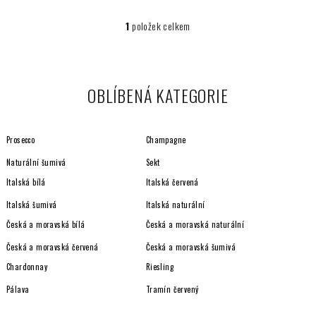
1
položek celkem
O
v
l
á
OBLÍBENÁ KATEGORIE
d
a
c
Prosecco
Champagne
í
p
Naturální šumivá
Sekt
r
Italská bílá
Italská červená
v
Italská šumivá
Italská naturální
k
y
Česká a moravská bílá
Česká a moravská naturální
v
Česká a moravská červená
Česká a moravská šumivá
ý
Chardonnay
Riesling
p
i
Pálava
Tramín červený
s