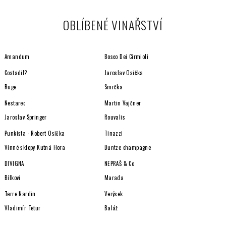
u
OBLÍBENÉ VINAŘSTVÍ
Amandum
Bosco Dei Cirmioli
Costadil?
Jaroslav Osička
Ruge
Smrčka
Nestarec
Martin Vajčner
Jaroslav Springer
Rouvalis
Punkista - Robert Osička
Tinazzi
Vinné sklepy Kutná Hora
Duntze champagne
DIVIGNA
NEPRAŠ & Co
Bílkovi
Marada
Terre Nardin
Verýsek
Vladimír Tetur
Baláž