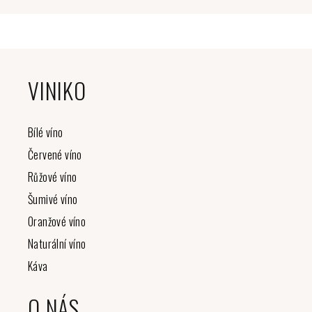
Z
á
VINIKO
p
a
t
Bílé víno
í
Červené víno
Růžové víno
Šumivé víno
Oranžové víno
Naturální víno
Káva
O NÁS