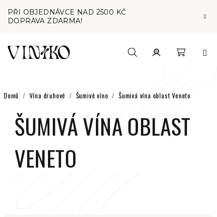
Přejít
PŘI OBJEDNÁVCE NAD 2500 KČ
na
DOPRAVA ZDARMA!
obsah
Nákupní
Hledat
Přihlášení
košík
Domů
/
Vína druhové
/
Šumivé víno
/
Šumivá vína oblast Veneto
ŠUMIVÁ VÍNA OBLAST
VENETO