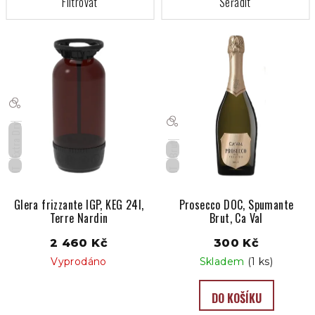
V
ý
p
i
s
p
Extra Dry
r
Brut
o
IT
IT
d
u
Glera frizzante IGP, KEG 24l,
Prosecco DOC, Spumante
Terre Nardin
Brut, Ca Val
k
t
2 460 Kč
300 Kč
ů
Vyprodáno
Skladem
(1 ks)
DO KOŠÍKU