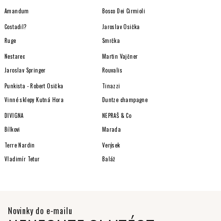
Amandum
Bosco Dei Cirmioli
Costadil?
Jaroslav Osička
Ruge
Smrčka
Nestarec
Martin Vajčner
Jaroslav Springer
Rouvalis
Punkista - Robert Osička
Tinazzi
Vinné sklepy Kutná Hora
Duntze champagne
DIVIGNA
NEPRAŠ & Co
Bílkovi
Marada
Terre Nardin
Verýsek
Vladimír Tetur
Baláž