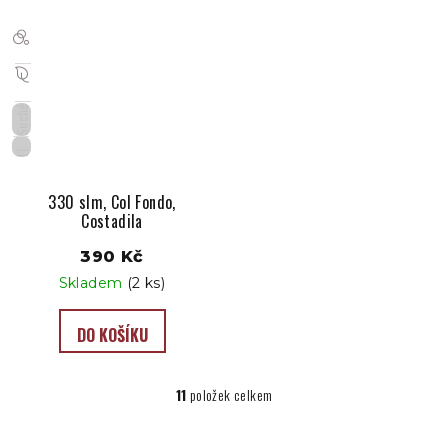
Suché
IT
330 slm, Col Fondo,
Costadila
390 Kč
Skladem
(2 ks)
DO KOŠÍKU
11
položek celkem
O
v