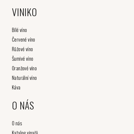
á
VINIKO
p
a
t
Bílé víno
í
Červené víno
Růžové víno
Šumivé víno
Oranžové víno
Naturální víno
Káva
O NÁS
O nás
Katalog vinařů