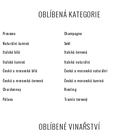
l
á
OBLÍBENÁ KATEGORIE
d
a
c
Prosecco
Champagne
í
p
Naturální šumivá
Sekt
r
Italská bílá
Italská červená
v
Italská šumivá
Italská naturální
k
y
Česká a moravská bílá
Česká a moravská naturální
v
Česká a moravská červená
Česká a moravská šumivá
ý
Chardonnay
Riesling
p
i
Pálava
Tramín červený
s
u
OBLÍBENÉ VINAŘSTVÍ