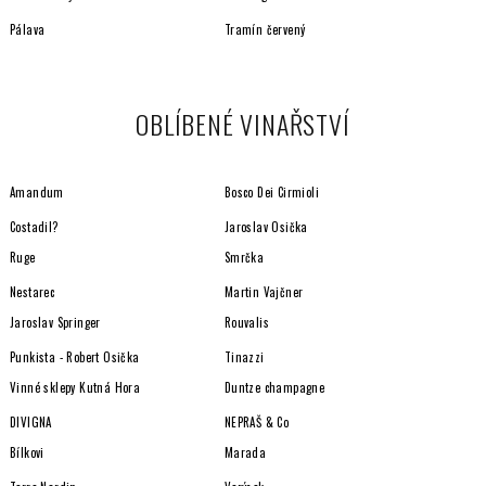
p
i
Pálava
Tramín červený
s
u
OBLÍBENÉ VINAŘSTVÍ
Amandum
Bosco Dei Cirmioli
Costadil?
Jaroslav Osička
Ruge
Smrčka
Nestarec
Martin Vajčner
Jaroslav Springer
Rouvalis
Punkista - Robert Osička
Tinazzi
Vinné sklepy Kutná Hora
Duntze champagne
DIVIGNA
NEPRAŠ & Co
Bílkovi
Marada