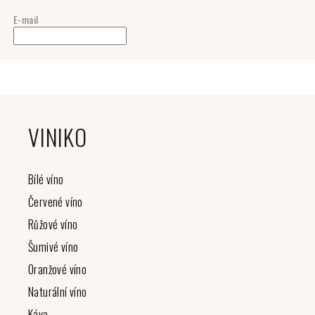
E-mail
Z
á
VINIKO
p
a
t
Bílé víno
í
Červené víno
Růžové víno
Šumivé víno
Oranžové víno
Naturální víno
Káva