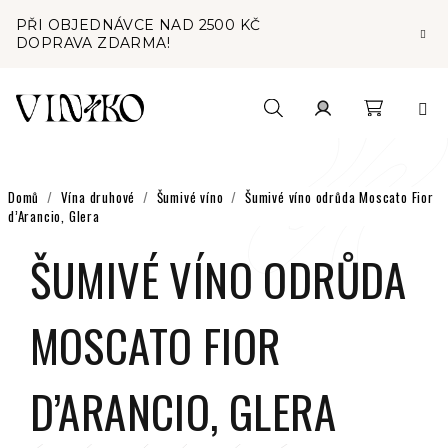
Přejít
PŘI OBJEDNÁVCE NAD 2500 KČ
na
DOPRAVA ZDARMA!
obsah
Nákupní
Hledat
Přihlášení
košík
Domů
/
Vína druhové
/
Šumivé víno
/
Šumivé víno odrůda Moscato Fior
d’Arancio, Glera
ŠUMIVÉ VÍNO ODRŮDA
MOSCATO FIOR
D’ARANCIO, GLERA