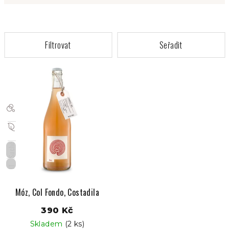
V
ý
p
i
s
p
r
Suché
o
IT
d
u
Móz, Col Fondo, Costadila
k
390 Kč
t
Skladem
(2 ks)