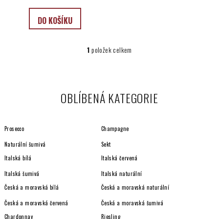
ů
DO KOŠÍKU
1
položek celkem
O
v
l
á
OBLÍBENÁ KATEGORIE
d
a
c
Prosecco
Champagne
í
p
Naturální šumivá
Sekt
r
Italská bílá
Italská červená
v
Italská šumivá
Italská naturální
k
y
Česká a moravská bílá
Česká a moravská naturální
v
Česká a moravská červená
Česká a moravská šumivá
ý
Chardonnay
Riesling