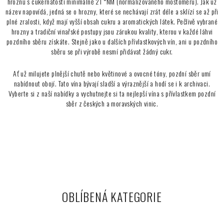
hroznů s cukernatostí minimálně 21 °NM (normalizovaného moštoměru). Jak už
d
název napovídá, jedná se o hrozny, které se nechávají zrát déle a sklízí se až při
a
plné zralosti, když mají vyšší obsah cukru a aromatických látek. Pečlivě vybrané
c
hrozny a tradiční vinařské postupy jsou zárukou kvality, kterou v každé láhvi
pozdního sběru získáte. Stejně jako u dalších přívlastkových vín, ani u pozdního
í
sběru se při výrobě nesmí přidávat žádný cukr.
p
r
Ať už milujete plnější chutě nebo květinové a ovocné tóny, pozdní sběr umí
v
nabídnout obojí. Tato vína bývají sladší a výraznější a hodí se i k archivaci.
k
Vyberte si z naší nabídky a vychutnejte si ta nejlepší vína s přívlastkem pozdní
y
sběr z českých a moravských vinic.
v
ý
p
i
s
u
OBLÍBENÁ KATEGORIE