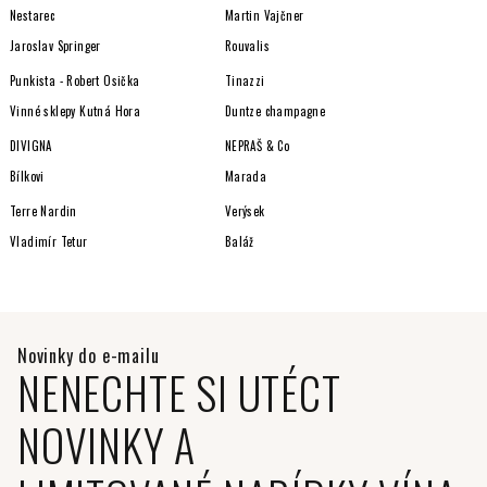
Nestarec
Martin Vajčner
Jaroslav Springer
Rouvalis
Punkista - Robert Osička
Tinazzi
Vinné sklepy Kutná Hora
Duntze champagne
DIVIGNA
NEPRAŠ & Co
Bílkovi
Marada
Terre Nardin
Verýsek
Vladimír Tetur
Baláž
NENECHTE SI UTÉCT
NOVINKY A