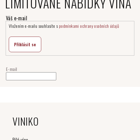
LIMITOVANÉ NABÍDKY VÍNA
Vložením e-mailu souhlasíte s
podmínkami ochrany osobních údajů
Přihlásit se
E-mail
Z
á
VINIKO
p
a