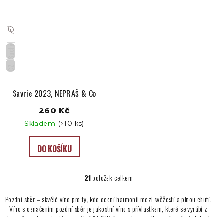
Suché
CZ
Savrie 2023, NEPRAŠ & Co
260 Kč
Skladem
(>10 ks)
DO KOŠÍKU
21
položek celkem
O
v
Pozdní sběr – skvělé víno pro ty, kdo ocení harmonii mezi svěžestí a plnou chutí.
l
Víno s označením pozdní sběr je jakostní víno s přívlastkem, které se vyrábí z
á