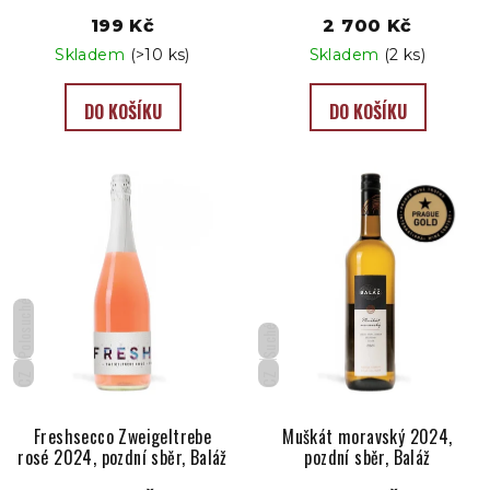
t
199 Kč
2 700 Kč
ů
Skladem
(>10 ks)
Skladem
(2 ks)
DO KOŠÍKU
DO KOŠÍKU
Polosuché
Suché
CZ
CZ
Freshsecco Zweigeltrebe
Muškát moravský 2024,
rosé 2024, pozdní sběr, Baláž
pozdní sběr, Baláž