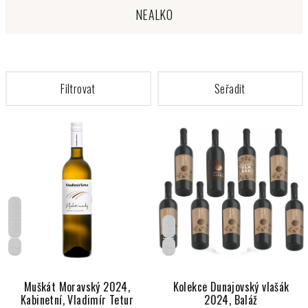
NEALKO
V
ý
p
i
s
Polosladké
p
Suché
r
o
CZ
CZ
d
u
Muškát Moravský 2024,
Kolekce Dunajovský vlašák
Kabinetní, Vladimír Tetur
2024, Baláž
k