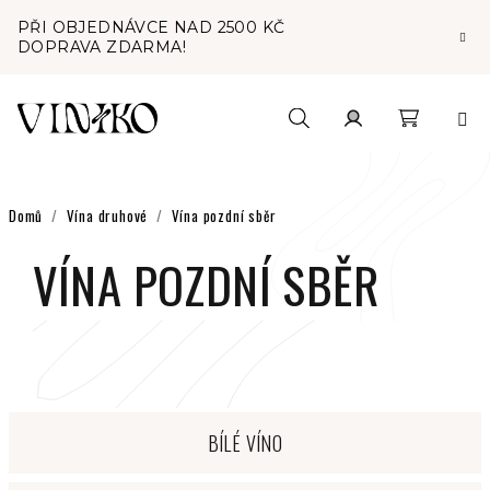
Přejít
PŘI OBJEDNÁVCE NAD 2500 KČ
na
DOPRAVA ZDARMA!
obsah
Nákupní
Hledat
Přihlášení
košík
Domů
/
Vína druhové
/
Vína pozdní sběr
VÍNA POZDNÍ SBĚR
BÍLÉ VÍNO