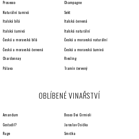
Prosecco
Champagne
Naturální šumivá
Sekt
Italská bílá
Italská červená
Italská šumivá
Italská naturální
Česká a moravská bílá
Česká a moravská naturální
Česká a moravská červená
Česká a moravská šumivá
Chardonnay
Riesling
Pálava
Tramín červený
OBLÍBENÉ VINAŘSTVÍ
Amandum
Bosco Dei Cirmioli
Costadil?
Jaroslav Osička
Ruge
Smrčka