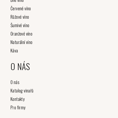
t
Bílé víno
í
Červené víno
Růžové víno
Šumivé víno
Oranžové víno
Naturální víno
Káva
O NÁS
O nás
Katalog vinařů
Kontakty
Pro firmy