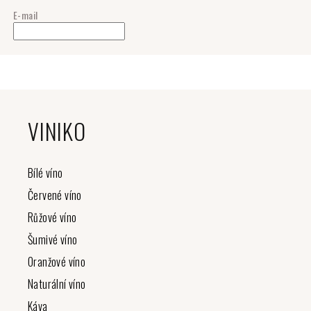
E-mail
Z
á
VINIKO
p
a
t
Bílé víno
í
Červené víno
Růžové víno
Šumivé víno
Oranžové víno
Naturální víno
Káva