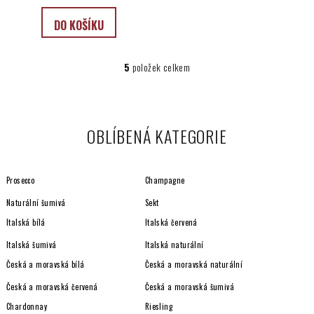
DO KOŠÍKU
5
položek celkem
O
v
l
á
OBLÍBENÁ KATEGORIE
d
a
c
Prosecco
Champagne
í
p
Naturální šumivá
Sekt
r
Italská bílá
Italská červená
v
Italská šumivá
Italská naturální
k
y
Česká a moravská bílá
Česká a moravská naturální
v
Česká a moravská červená
Česká a moravská šumivá
ý
Chardonnay
Riesling