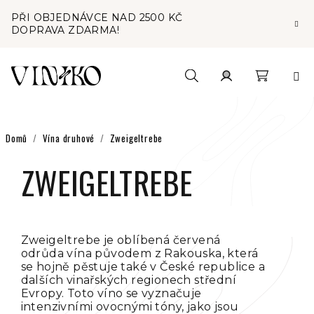
Přejít
PŘI OBJEDNÁVCE NAD 2500 KČ
na
DOPRAVA ZDARMA!
obsah
Nákupní
Hledat
Přihlášení
košík
Domů
/
Vína druhové
/
Zweigeltrebe
ZWEIGELTREBE
Zweigeltrebe je oblíbená červená
odrůda vína původem z Rakouska, která
se hojně pěstuje také v České republice a
dalších vinařských regionech střední
Evropy. Toto víno se vyznačuje
intenzivními ovocnými tóny, jako jsou