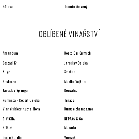
p
i
Pálava
Tramín červený
s
u
OBLÍBENÉ VINAŘSTVÍ
Amandum
Bosco Dei Cirmioli
Costadil?
Jaroslav Osička
Ruge
Smrčka
Nestarec
Martin Vajčner
Jaroslav Springer
Rouvalis
Punkista - Robert Osička
Tinazzi
Vinné sklepy Kutná Hora
Duntze champagne
DIVIGNA
NEPRAŠ & Co
Bílkovi
Marada
Terre Nardin
Verýsek