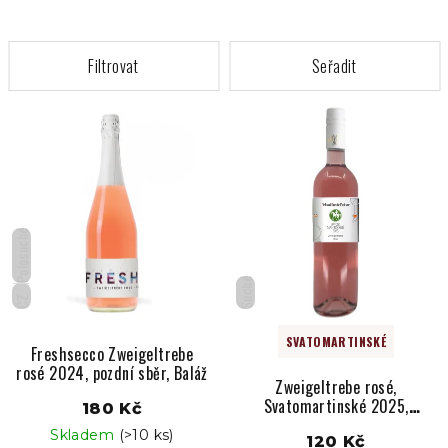
V
ý
p
i
s
p
Polosuché
r
Suché
o
CZ
d
SVATOMARTINSKÉ
u
Freshsecco Zweigeltrebe
rosé 2024, pozdní sběr, Baláž
k
Zweigeltrebe rosé,
t
Svatomartinské 2025,
180 Kč
Vladimir Tetur
ů
Skladem
(>10 ks)
120 Kč