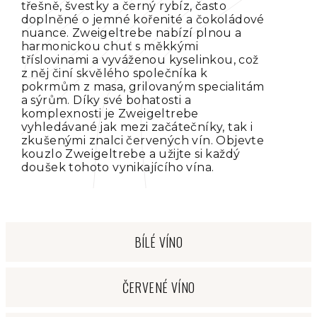
třešně, švestky a černý rybíz, často
doplněné o jemné kořenité a čokoládové
nuance. Zweigeltrebe nabízí plnou a
harmonickou chuť s měkkými
tříslovinami a vyváženou kyselinkou, což
z něj činí skvělého společníka k
pokrmům z masa, grilovaným specialitám
a sýrům. Díky své bohatosti a
komplexnosti je Zweigeltrebe
vyhledávané jak mezi začátečníky, tak i
zkušenými znalci červených vín. Objevte
kouzlo Zweigeltrebe a užijte si každý
doušek tohoto vynikajícího vína.
BÍLÉ VÍNO
ČERVENÉ VÍNO