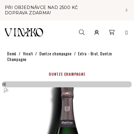
Přejít
PŘI OBJEDNÁVCE NAD 2500 KČ
na
DOPRAVA ZDARMA!
obsah
Nákupní
Hledat
Přihlášení
Domů
/
Vinaři
/
Duntze champagne
/
Extra - Brut, Duntze
košík
Champagne
DUNTZE CHAMPAGNE
FR