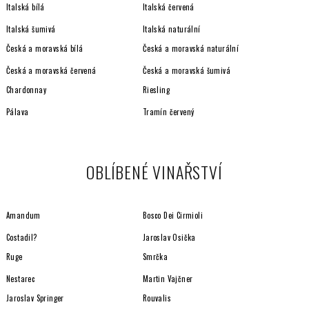
Italská bílá
Italská červená
Italská šumivá
Italská naturální
Česká a moravská bílá
Česká a moravská naturální
Česká a moravská červená
Česká a moravská šumivá
Chardonnay
Riesling
Pálava
Tramín červený
OBLÍBENÉ VINAŘSTVÍ
Amandum
Bosco Dei Cirmioli
Costadil?
Jaroslav Osička
Ruge
Smrčka
Nestarec
Martin Vajčner
Jaroslav Springer
Rouvalis