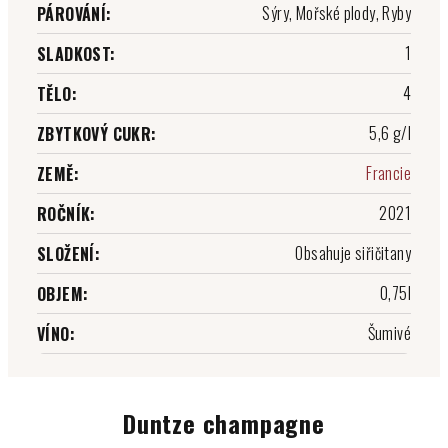
Sýry, Mořské plody, Ryby
PÁROVÁNÍ
:
1
SLADKOST
:
4
TĚLO
:
5,6 g/l
ZBYTKOVÝ CUKR
:
Francie
ZEMĚ
:
2021
ROČNÍK
:
Obsahuje siřičitany
SLOŽENÍ
:
0,75l
OBJEM
:
Šumivé
VÍNO
:
Duntze champagne