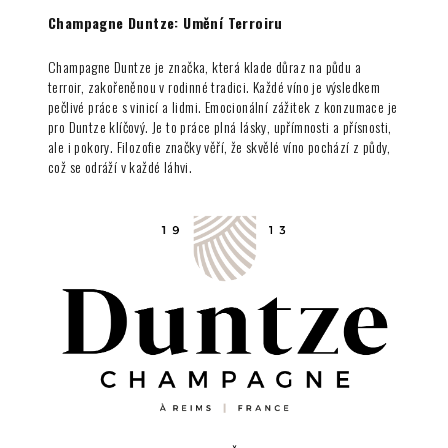
Champagne Duntze: Umění Terroiru
Champagne Duntze je značka, která klade důraz na půdu a
terroir, zakořeněnou v rodinné tradici. Každé víno je výsledkem
pečlivé práce s vinicí a lidmi. Emocionální zážitek z konzumace je
pro Duntze klíčový. Je to práce plná lásky, upřímnosti a přísnosti,
ale i pokory. Filozofie značky věří, že skvělé víno pochází z půdy,
což se odráží v každé láhvi.