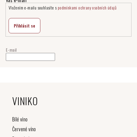
Vložením e-mailu souhlasíte s
podmínkami ochrany osobních údajů
Přihlásit se
E-mail
Z
á
VINIKO
p
a
t
Bílé víno
í
Červené víno