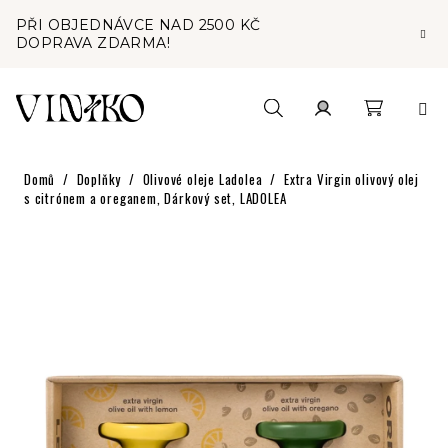
Přejít
PŘI OBJEDNÁVCE NAD 2500 KČ
na
DOPRAVA ZDARMA!
obsah
Nákupní
Hledat
Přihlášení
Domů
/
Doplňky
/
Olivové oleje Ladolea
/
Extra Virgin olivový olej
košík
s citrónem a oreganem, Dárkový set, LADOLEA