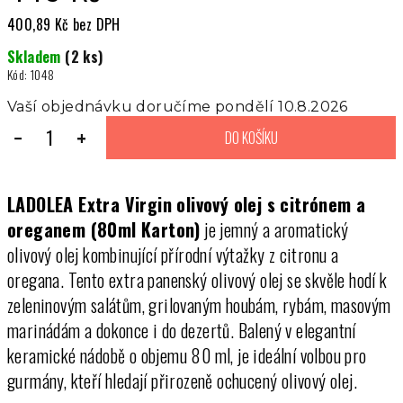
400,89 Kč bez DPH
Měrná
Skladem
(2 ks)
cena:
Kód:
1048
Vaší objednávku doručíme pondělí 10.8.2026
−
+
DO KOŠÍKU
LADOLEA Extra Virgin olivový olej s citrónem a
oreganem (80ml Karton)
je jemný a aromatický
olivový olej kombinující přírodní výtažky z citronu a
oregana. Tento extra panenský olivový olej se skvěle hodí k
zeleninovým salátům, grilovaným houbám, rybám, masovým
marinádám a dokonce i do dezertů. Balený v elegantní
keramické nádobě o objemu 80 ml, je ideální volbou pro
gurmány, kteří hledají přirozeně ochucený olivový olej​.