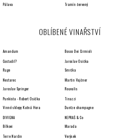
Pálava
Tramín červený
OBLÍBENÉ VINAŘSTVÍ
Amandum
Bosco Dei Cirmioli
Costadil?
Jaroslav Osička
Ruge
Smrčka
Nestarec
Martin Vajčner
Jaroslav Springer
Rouvalis
Punkista - Robert Osička
Tinazzi
Vinné sklepy Kutná Hora
Duntze champagne
DIVIGNA
NEPRAŠ & Co
Bílkovi
Marada
Terre Nardin
Verýsek