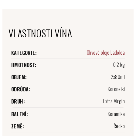
VLASTNOSTI VÍNA
Olivové oleje Ladolea
KATEGORIE
:
0.2 kg
HMOTNOST
:
2x80ml
OBJEM
:
Koroneiki
ODRŮDA
:
Extra Virgin
DRUH
:
Keramika
BALENÍ
:
Řecko
ZEMĚ
: