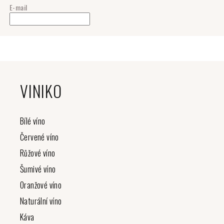
E-mail
Z
á
VINIKO
p
a
t
Bílé víno
í
Červené víno
Růžové víno
Šumivé víno
Oranžové víno
Naturální víno
Káva