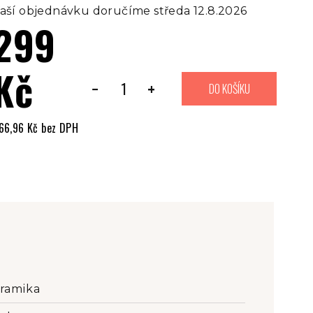
aší objednávku doručíme středa 12.8.2026
299
Kč
−
+
DO KOŠÍKU
66,96 Kč bez DPH
ěrná
ena:
ramika