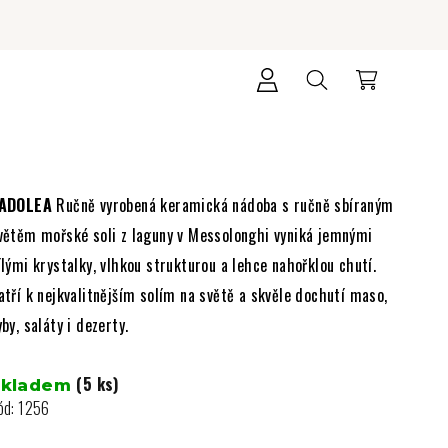
Přihlášení
Hledat
Nákupní
košík
ADOLEA
Ručně vyrobená keramická nádoba s ručně sbíraným
větěm mořské soli z laguny v Messolonghi vyniká jemnými
ílými krystalky, vlhkou strukturou a lehce nahořklou chutí.
atří k nejkvalitnějším solím na světě a skvěle dochutí maso,
yby, saláty i dezerty.
(5 ks)
Skladem
ód:
1256