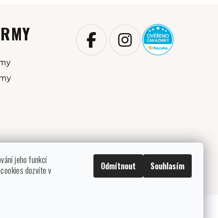
IRMY
rmy
rmy
ování jeho funkcí
Odmítnout
Souhlasím
cookies dozvíte v