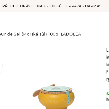
PŘI OBJEDNÁVCE NAD 2500 KČ DOPRAVA ZDARMA!
eur de Sel (Mořská sůl) 100g, LADOLEA
L
k
b
P
r
K