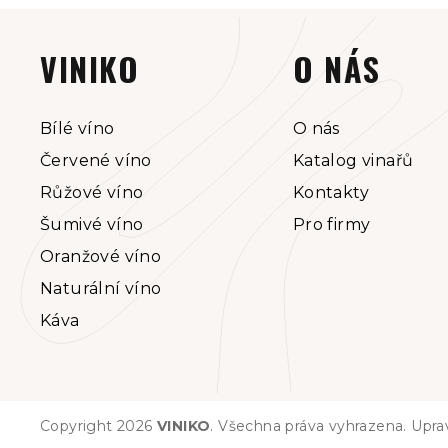
Z
á
VINIKO
O NÁS
p
a
Bílé víno
O nás
Červené víno
Katalog vinařů
t
Růžové víno
Kontakty
í
Šumivé víno
Pro firmy
Oranžové víno
Naturální víno
Káva
Copyright 2026
VINIKO
. Všechna práva vyhrazena.
Upra