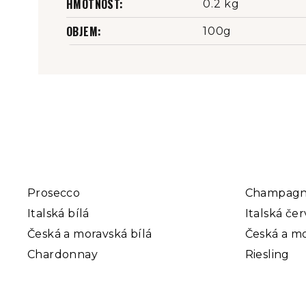
HMOTNOST
:
0.2 kg
OBJEM
:
100g
Prosecco
Champag
Italská bílá
Italská če
Česká a moravská bílá
Česká a mo
Chardonnay
Riesling