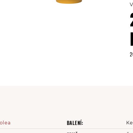
V
2
M
c
BALENÍ
:
dolea
Ke