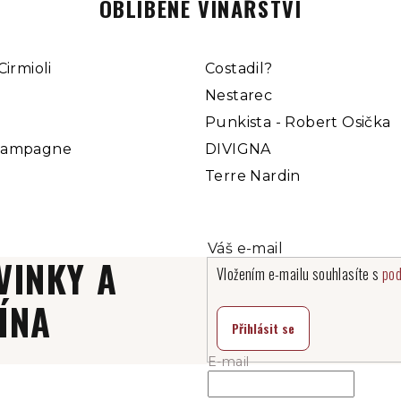
OBLÍBENÉ VINAŘSTVÍ
Cirmioli
Costadil?
Nestarec
Punkista - Robert Osička
hampagne
DIVIGNA
Terre Nardin
VINKY A
Vložením e-mailu souhlasíte s
pod
ÍNA
Přihlásit se
E-mail