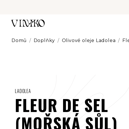
Přejít
na
obsah
Domů
/
Doplňky
/
Olivové oleje Ladolea
/
Fl
LADOLEA
FLEUR DE SEL
(MOŘSKÁ SŮL)