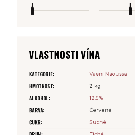
VLASTNOSTI VÍNA
KATEGORIE
:
Vaeni Naoussa
HMOTNOST
:
2 kg
ALKOHOL
:
12.5%
BARVA
:
Červené
CUKR
:
Suché
DRUH
:
Tiché