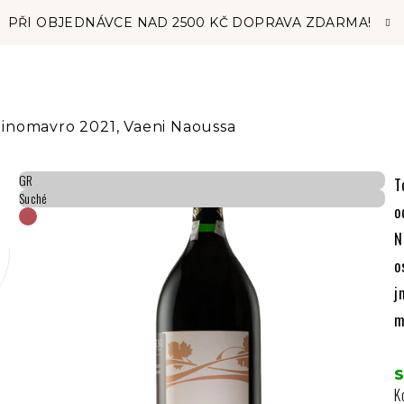
PŘI OBJEDNÁVCE NAD 2500 KČ DOPRAVA ZDARMA!
Xinomavro 2021, Vaeni Naoussa
GR
T
Suché
o
N
o
j
m
K