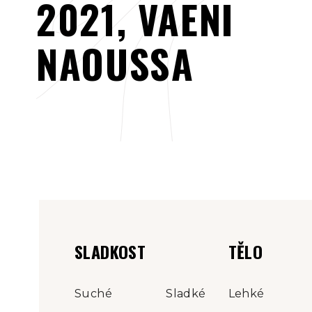
2021, VAENI
NAOUSSA
SLADKOST
TĚLO
Suché
Sladké
Lehké