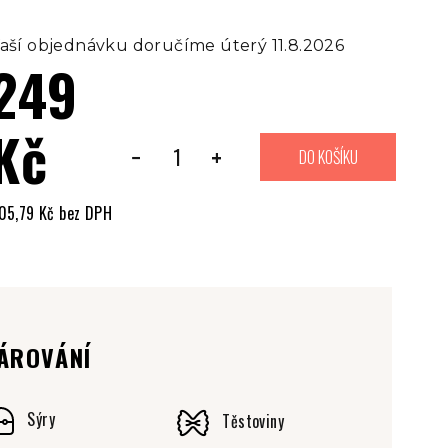
aší objednávku doručíme úterý 11.8.2026
249
Kč
−
+
DO KOŠÍKU
05,79 Kč bez DPH
ěrná
ena:
ÁROVÁNÍ
Sýry
Těstoviny