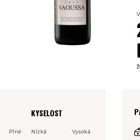
V
2
M
c
P
KYSELOST
Plné
Nízká
Vysoká