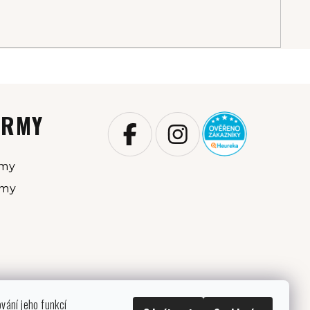
IRMY
rmy
rmy
ování jeho funkcí