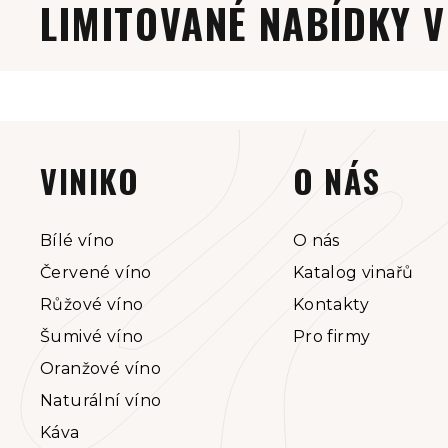
LIMITOVANÉ NABÍDKY V
Z
á
VINIKO
O NÁS
p
a
Bílé víno
O nás
Červené víno
Katalog vinařů
t
Růžové víno
Kontakty
í
Šumivé víno
Pro firmy
Oranžové víno
Naturální víno
Káva