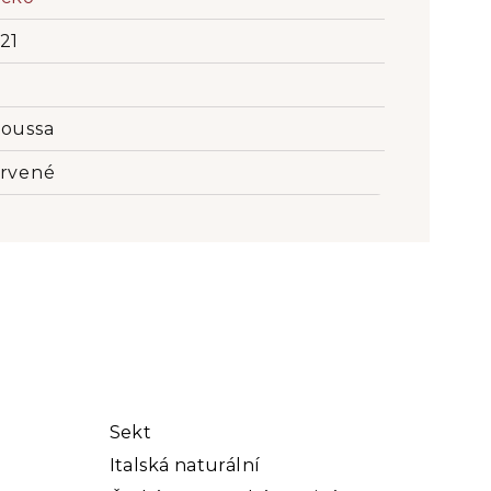
21
oussa
rvené
Sekt
Italská naturální