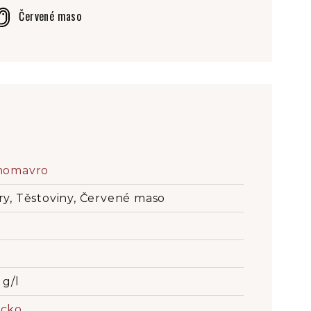
Červené maso
nomavro
ry, Těstoviny, Červené maso
 g/l
cko