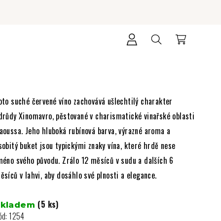
Přihlášení
Hledat
Nákupní
košík
oto suché červené víno zachovává ušlechtilý charakter
drůdy Xinomavro, pěstované v charismatické vinařské oblasti
aoussa. Jeho hluboká rubínová barva, výrazné aroma a
sobitý buket jsou typickými znaky vína, které hrdě nese
méno svého původu. Zrálo 12 měsíců v sudu a dalších 6
ěsíců v lahvi, aby dosáhlo své plnosti a elegance.
(5 ks)
Skladem
ód:
1254