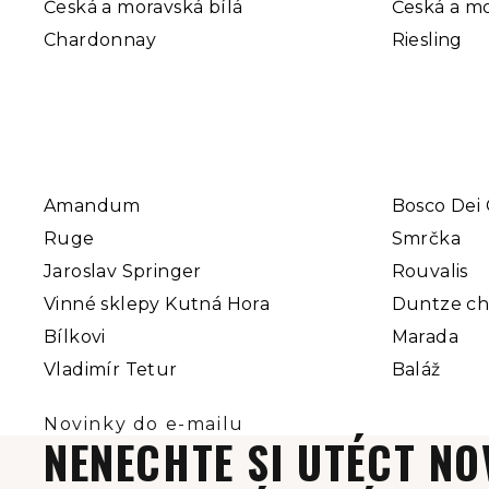
Česká a moravská bílá
Česká a mo
Chardonnay
Riesling
Amandum
Bosco Dei 
Ruge
Smrčka
Jaroslav Springer
Rouvalis
Vinné sklepy Kutná Hora
Duntze c
Bílkovi
Marada
Vladimír Tetur
Baláž
NENECHTE SI UTÉCT NO