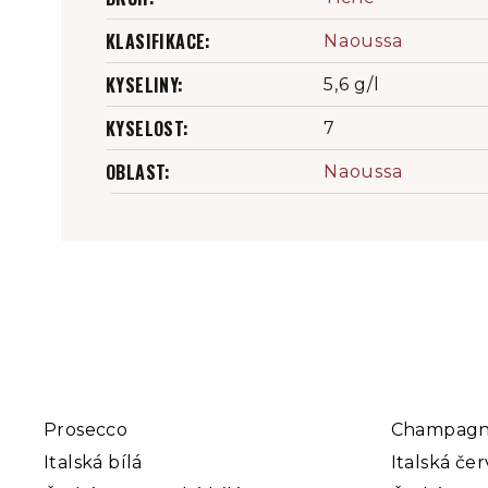
KLASIFIKACE
:
Naoussa
KYSELINY
:
5,6 g/l
KYSELOST
:
7
OBLAST
:
Naoussa
Prosecco
Champag
Italská bílá
Italská če