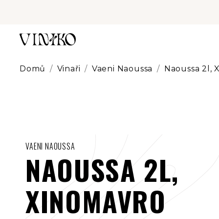
Přejít
na
obsah
Domů
/
Vinaři
/
Vaeni Naoussa
/
Naoussa 2l, 
VAENI NAOUSSA
NAOUSSA 2L,
XINOMAVRO