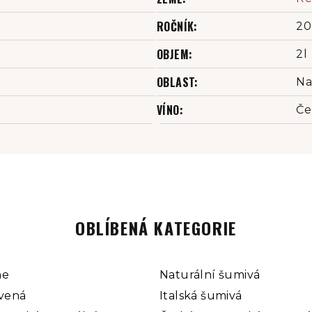
ROČNÍK
:
20
OBJEM
:
2l
OBLAST
:
Na
VÍNO
:
Če
OBLÍBENÁ KATEGORIE
ne
Naturální šumivá
rvená
Italská šumivá