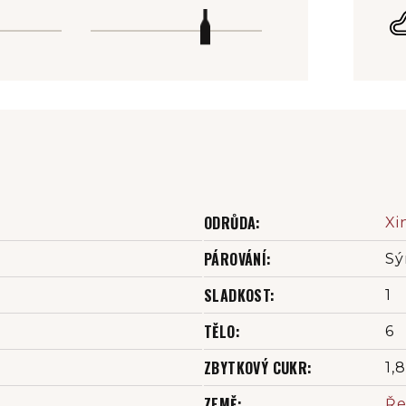
ODRŮDA
:
Xi
PÁROVÁNÍ
:
Sý
SLADKOST
:
1
TĚLO
:
6
ZBYTKOVÝ CUKR
:
1,8
ZEMĚ
:
Ře