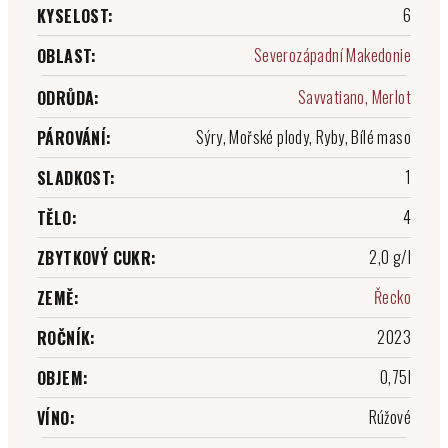
6
KYSELOST
:
Severozápadní Makedonie
OBLAST
:
Savvatiano, Merlot
ODRŮDA
:
Sýry, Mořské plody, Ryby, Bílé maso
PÁROVÁNÍ
:
1
SLADKOST
:
4
TĚLO
:
2,0 g/l
ZBYTKOVÝ CUKR
:
Řecko
ZEMĚ
:
2023
ROČNÍK
:
0,75l
OBJEM
:
Rúžové
VÍNO
: