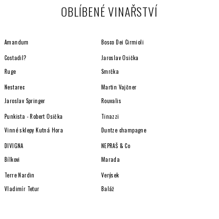
OBLÍBENÉ VINAŘSTVÍ
Amandum
Bosco Dei Cirmioli
Costadil?
Jaroslav Osička
Ruge
Smrčka
Nestarec
Martin Vajčner
Jaroslav Springer
Rouvalis
Punkista - Robert Osička
Tinazzi
Vinné sklepy Kutná Hora
Duntze champagne
DIVIGNA
NEPRAŠ & Co
Bílkovi
Marada
Terre Nardin
Verýsek
Vladimír Tetur
Baláž