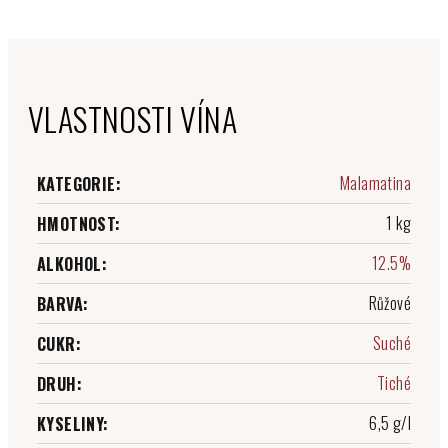
VLASTNOSTI VÍNA
Malamatina
KATEGORIE
:
1 kg
HMOTNOST
:
12.5%
ALKOHOL
:
Růžové
BARVA
:
Suché
CUKR
:
Tiché
DRUH
:
6,5 g/l
KYSELINY
: