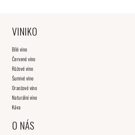
Z
á
VINIKO
p
a
t
Bílé víno
í
Červené víno
Růžové víno
Šumivé víno
Oranžové víno
Naturální víno
Káva
O NÁS