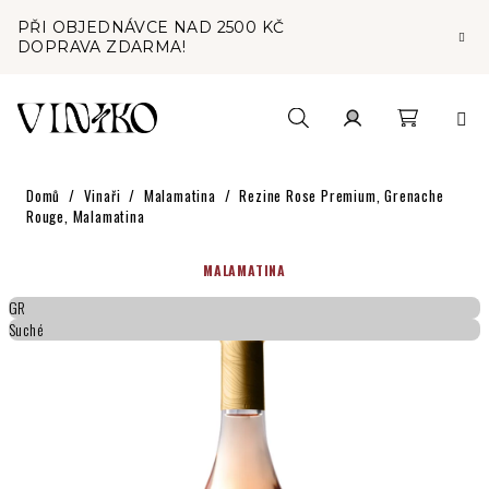
Přejít
PŘI OBJEDNÁVCE NAD 2500 KČ
na
DOPRAVA ZDARMA!
obsah
Nákupní
Hledat
Přihlášení
Domů
/
Vinaři
/
Malamatina
/
Rezine Rose Premium, Grenache
košík
Rouge, Malamatina
MALAMATINA
GR
Suché