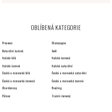
OBLÍBENÁ KATEGORIE
Prosecco
Champagne
Naturální šumivá
Sekt
Italská bílá
Italská červená
Italská šumivá
Italská naturální
Česká a moravská bílá
Česká a moravská naturální
Česká a moravská červená
Česká a moravská šumivá
Chardonnay
Riesling
Pálava
Tramín červený