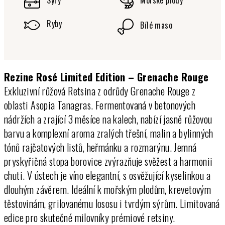
Sýry
Mořské plody
Ryby
Bílé maso
Rezine Rosé Limited Edition – Grenache Rouge
Exkluzivní růžová Retsina z odrůdy Grenache Rouge z
oblasti Asopia Tanagras. Fermentovaná v betonových
nádržích a zrající 3 měsíce na kalech, nabízí jasně růžovou
barvu a komplexní aroma zralých třešní, malin a bylinných
tónů rajčatových listů, heřmánku a rozmarýnu. Jemná
pryskyřičná stopa borovice zvýrazňuje svěžest a harmonii
chuti. V ústech je víno elegantní, s osvěžující kyselinkou a
dlouhým závěrem. Ideální k mořským plodům, krevetovým
těstovinám, grilovanému lososu i tvrdým sýrům. Limitovaná
edice pro skutečné milovníky prémiové retsiny.