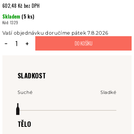
602,48 Kč bez DPH
Měrná
Skladem
(5 ks)
cena:
Kód:
1329
Vaší objednávku doručíme pátek 7.8.2026
−
+
DO KOŠÍKU
SLADKOST
Suché
Sladké
TĚLO