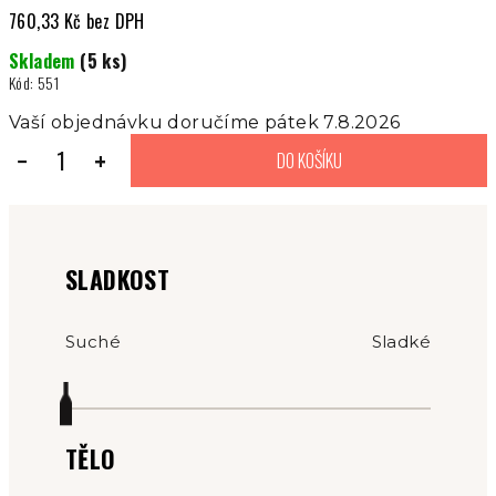
760,33 Kč bez DPH
Měrná
Skladem
(5 ks)
cena:
Kód:
551
Vaší objednávku doručíme pátek 7.8.2026
−
+
DO KOŠÍKU
SLADKOST
Suché
Sladké
TĚLO