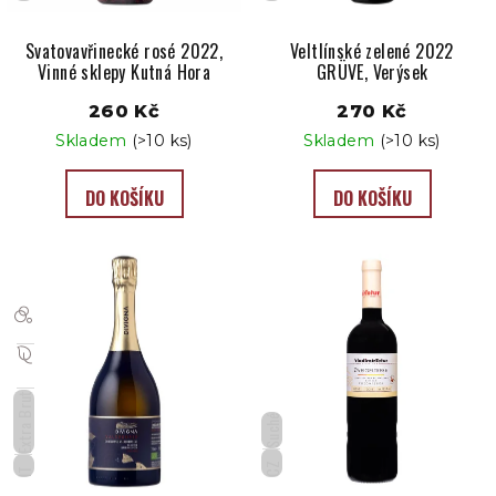
Svatovavřinecké rosé 2022,
Veltlínské zelené 2022
Vinné sklepy Kutná Hora
GRÜVE, Verýsek
260 Kč
270 Kč
Skladem
(>10 ks)
Skladem
(>10 ks)
DO KOŠÍKU
DO KOŠÍKU
Extra Brut
Suché
CZ
IT