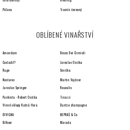
Chardonnay
Riesling
Pálava
Tramín červený
OBLÍBENÉ VINAŘSTVÍ
Amandum
Bosco Dei Cirmioli
Costadil?
Jaroslav Osička
Ruge
Smrčka
Nestarec
Martin Vajčner
Jaroslav Springer
Rouvalis
Punkista - Robert Osička
Tinazzi
Vinné sklepy Kutná Hora
Duntze champagne
DIVIGNA
NEPRAŠ & Co
Bílkovi
Marada