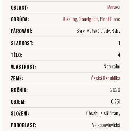
Morava
OBLAST
:
Riesling, Sauvignon, Pinot Blanc
ODRŮDA
:
Sýry, Mořské plody, Ryby
PÁROVÁNÍ
:
1
SLADKOST
:
4
TĚLO
:
Naturální
VLASTNOST
:
Česká Republika
ZEMĚ
:
2020
ROČNÍK
:
0,75l
OBJEM
:
Obsahuje siřičitany
SLOŽENÍ
:
Velkopavlovická
PODOBLAST
: