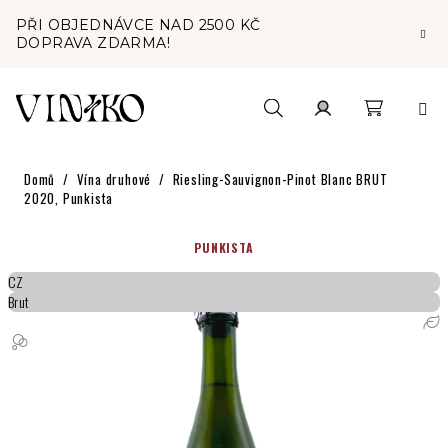
Přejít
PŘI OBJEDNÁVCE NAD 2500 KČ
na
DOPRAVA ZDARMA!
obsah
Nákupní
Hledat
Přihlášení
Domů
/
Vína druhové
/
Riesling-Sauvignon-Pinot Blanc BRUT
košík
2020, Punkista
PUNKISTA
CZ
Brut