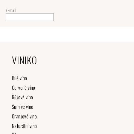
E-mail
Z
á
VINIKO
p
a
t
Bílé víno
í
Červené víno
Růžové víno
Šumivé víno
Oranžové víno
Naturální víno