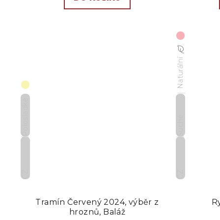
Naturální
Polosladké
Suché
CZ
CZ
Tramín Červený 2024, výběr z
R
hroznů, Baláž