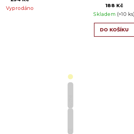
188 Kč
Vyprodáno
Skladem
(>10 ks
DO KOŠÍKU
Suché
CZ