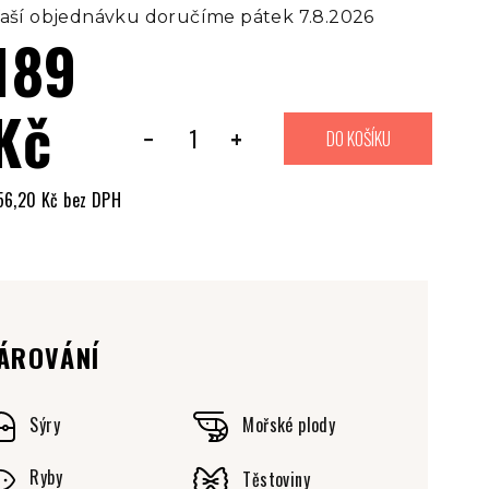
aší objednávku doručíme pátek 7.8.2026
189
Kč
−
+
DO KOŠÍKU
56,20 Kč bez DPH
ěrná
ena:
ÁROVÁNÍ
Sýry
Mořské plody
Ryby
Těstoviny