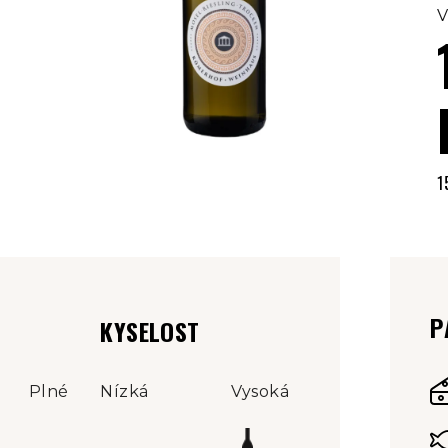
V
1
M
c
P
KYSELOST
Plné
Nízká
Vysoká