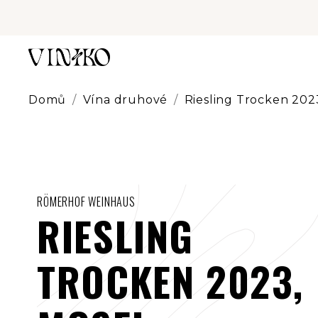
Přejít
na
obsah
Domů
/
Vína druhové
/
Riesling Trocken 202
RÖMERHOF WEINHAUS
RIESLING
TROCKEN 2023,