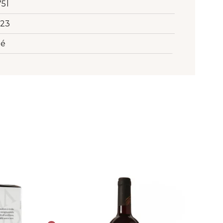
75l
23
lé