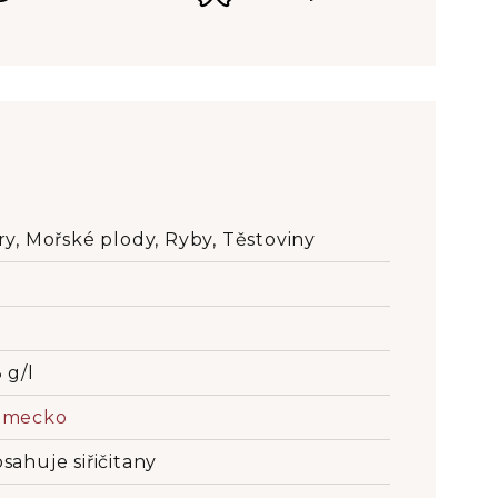
ry, Mořské plody, Ryby, Těstoviny
 g/l
ěmecko
sahuje siřičitany