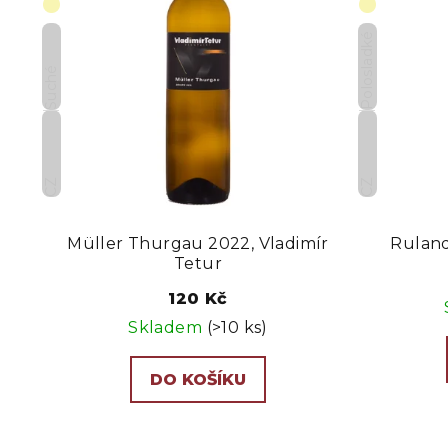
Polosladké
Suché
CZ
CZ
Müller Thurgau 2022, Vladimír
Ruland
Tetur
120 Kč
Skladem
(>10 ks)
DO KOŠÍKU