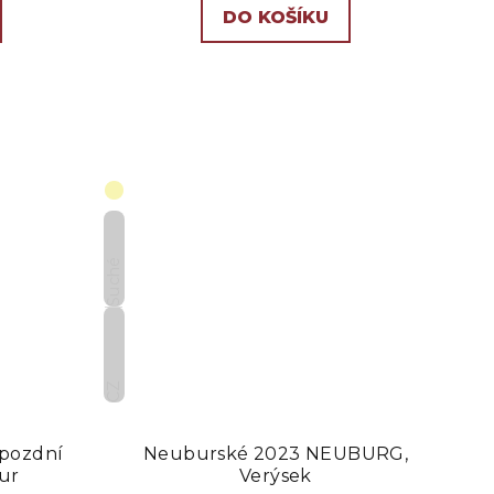
DO KOŠÍKU
Suché
CZ
 pozdní
Neuburské 2023 NEUBURG,
tur
Verýsek