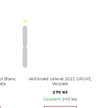
Suché
CZ
ot Blanc
Veltlínské zelené 2022 GRÜVE,
sta
Verýsek
270 Kč
Skladem
(>10 ks)