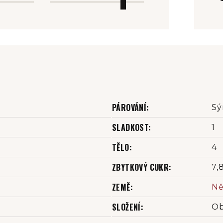
PÁROVÁNÍ
:
Sý
SLADKOST
:
1
TĚLO
:
4
ZBYTKOVÝ CUKR
:
7,8
ZEMĚ
:
N
SLOŽENÍ
:
Ob