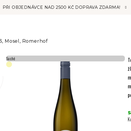
PŘI OBJEDNÁVCE NAD 2500 KČ DOPRAVA ZDARMA!
3, Mosel, Romerhof
Suché
T
ž
m
m
p
K