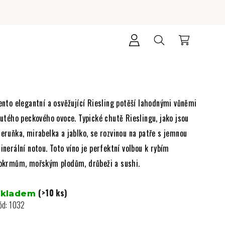
Přihlášení
Hledat
Nákupní
košík
ento elegantní a osvěžující Riesling potěší lahodnými vůněmi
lutého peckového ovoce. Typické chutě Rieslingu, jako jsou
eruňka, mirabelka a jablko, se rozvinou na patře s jemnou
inerální notou. Toto víno je perfektní volbou k rybím
okrmům, mořským plodům, drůbeži a sushi.
(>10 ks)
Skladem
ód:
1032