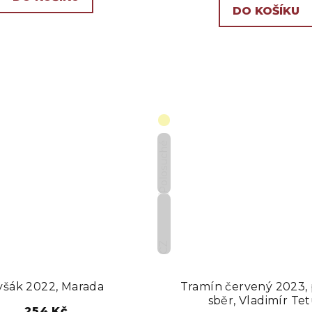
DO KOŠÍKU
Polosuché
CZ
yšák 2022, Marada
Tramín červený 2023,
sběr, Vladimír Te
254 Kč