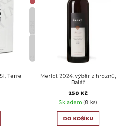
Suché
CZ
5l, Terre
Merlot 2024, výběr z hroznů,
Baláž
250 Kč
)
Skladem
(8 ks)
DO KOŠÍKU