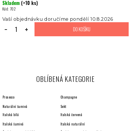
Skladem
(>10 ks)
cena:
Kód:
702
Vaší objednávku doručíme pondělí 10.8.2026
−
+
DO KOŠÍKU
OBLÍBENÁ KATEGORIE
Prosecco
Champagne
Naturální šumivá
Sekt
Italská bílá
Italská červená
Italská šumivá
Italská naturální