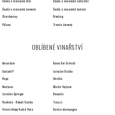
Česká a moravská bílá
Česká a moravská naturální
Česká a moravská červená
Česká a moravská šumivá
Chardonnay
Riesling
Pálava
Tramín červený
OBLÍBENÉ VINAŘSTVÍ
Amandum
Bosco Dei Cirmioli
Costadil?
Jaroslav Osička
Ruge
Smrčka
Nestarec
Martin Vajčner
Jaroslav Springer
Rouvalis
Punkista - Robert Osička
Tinazzi
Vinné sklepy Kutná Hora
Duntze champagne