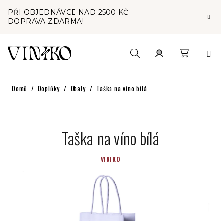
Přejít
PŘI OBJEDNÁVCE NAD 2500 KČ
na
DOPRAVA ZDARMA!
obsah
Nákupní
Hledat
Přihlášení
Domů
/
Doplňky
/
Obaly
/
Taška na víno bílá
košík
Taška na víno bílá
VINIKO