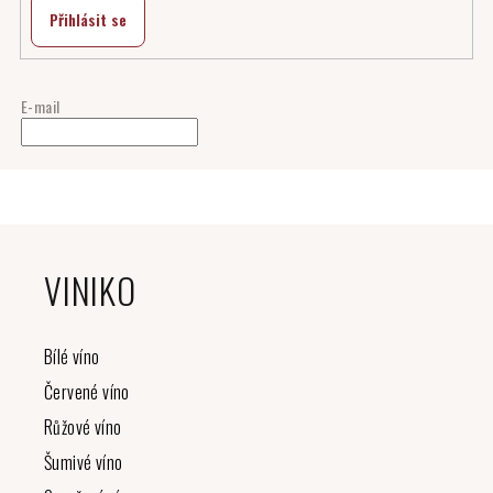
Přihlásit se
E-mail
Z
á
VINIKO
p
a
t
Bílé víno
í
Červené víno
Růžové víno
Šumivé víno