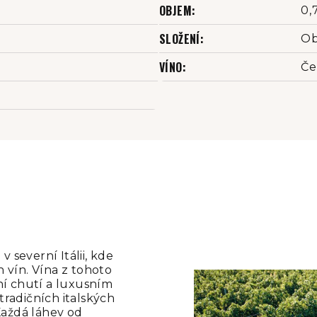
OBJEM
:
0,
SLOŽENÍ
:
Ob
VÍNO
:
Če
 severní Itálii, kde
 vín. Vína z tohoto
tní chutí a luxusním
tradičních italských
 Každá láhev od