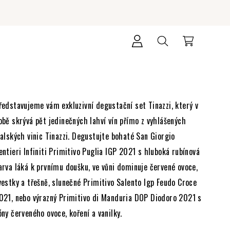
Přihlášení
Hledat
Nákupní
košík
ředstavujeme vám exkluzivní degustační set Tinazzi, který v
obě skrývá pět jedinečných lahví vín přímo z vyhlášených
talských vinic Tinazzi. Degustujte bohaté San Giorgio
entieri Infiniti Primitivo Puglia IGP 2021 s hluboká rubínová
arva láká k prvnímu doušku, ve vůni dominuje červené ovoce,
vestky a třešně, slunečné Primitivo Salento Igp Feudo Croce
021, nebo výrazný Primitivo di Manduria DOP Diodoro 2021 s
óny červeného ovoce, koření a vanilky.