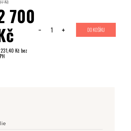
97 Kč
2 700
Kč
−
+
DO KOŠÍKU
 231,40 Kč bez
PH
ěrná
ena:
lie