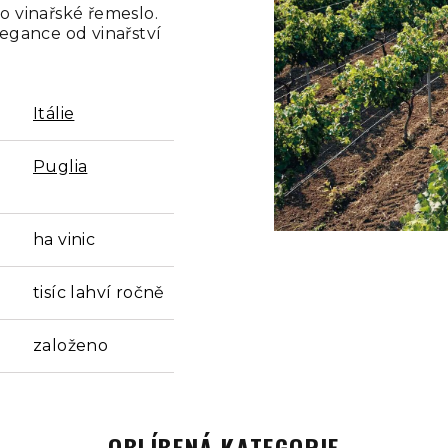
o vinařské řemeslo.
egance od vinařství
Itálie
Puglia
ha vinic
tisíc lahví ročně
založeno
OBLÍBENÁ KATEGORIE