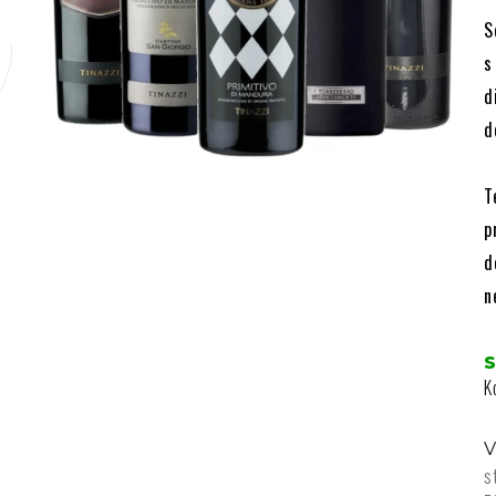
S
s
d
d
T
p
d
n
K
V
s