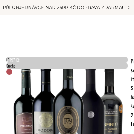
PŘI OBJEDNÁVCE NAD 2500 KČ DOPRAVA ZDARMA!
IT
2 797 Kč
P
Suché
s
i
S
b
š
2
t