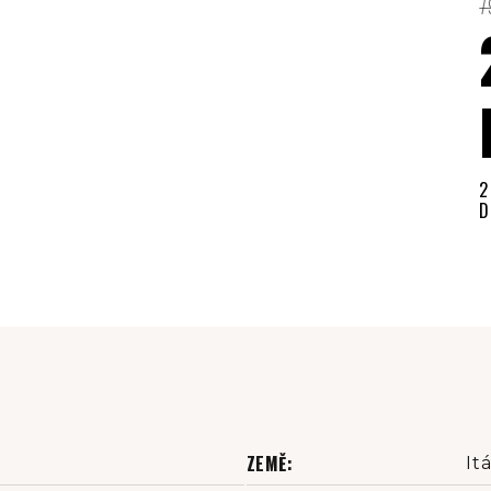
7
2
D
M
c
ZEMĚ
:
Itá