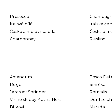
Prosecco
Champag
Italská bílá
Italská če
Česká a moravská bílá
Česká a mo
Chardonnay
Riesling
Amandum
Bosco Dei 
Ruge
Smrčka
Jaroslav Springer
Rouvalis
Vinné sklepy Kutná Hora
Duntze c
Bílkovi
Marada