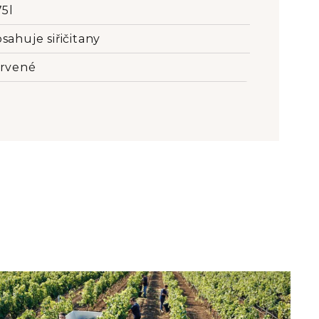
75l
sahuje siřičitany
rvené