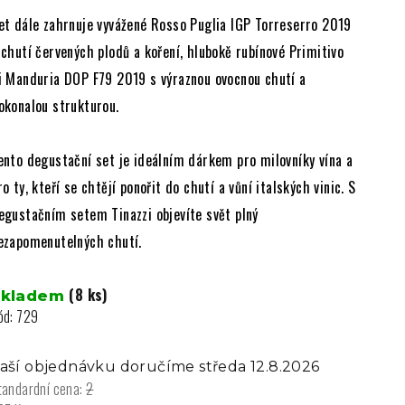
et dále zahrnuje vyvážené Rosso Puglia IGP Torreserro 2019
 chutí červených plodů a koření, hlubokě rubínové Primitivo
i Manduria DOP F79 2019 s výraznou ovocnou chutí a
okonalou strukturou.
ento degustační set je ideálním dárkem pro milovníky vína a
ro ty, kteří se chtějí ponořit do chutí a vůní italských vinic. S
egustačním setem Tinazzi objevíte svět plný
ezapomenutelných chutí.
(8 ks)
Skladem
ód:
729
aší objednávku doručíme středa 12.8.2026
tandardní cena:
2