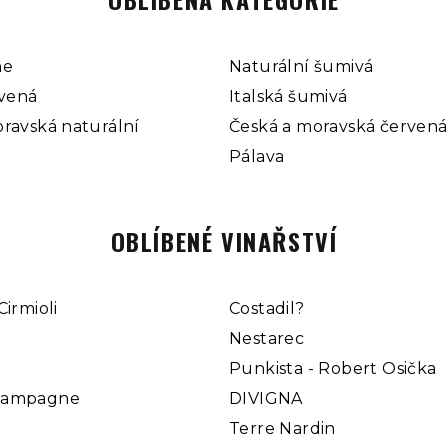
ne
Naturální šumivá
rvená
Italská šumivá
ravská naturální
Česká a moravská červená
Pálava
OBLÍBENÉ VINAŘSTVÍ
Cirmioli
Costadil?
Nestarec
Punkista - Robert Osička
hampagne
DIVIGNA
Terre Nardin