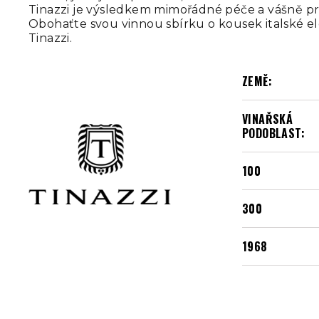
Tinazzi je výsledkem mimořádné péče a vášně pr
Obohaťte svou vinnou sbírku o kousek italské el
Tinazzi.
ZEMĚ:
VINAŘSKÁ
PODOBLAST:
100
300
1968