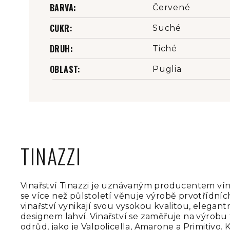
BARVA
:
Červené
CUKR
:
Suché
DRUH
:
Tiché
OBLAST
:
Puglia
TINAZZI
Vinařství Tinazzi je uznávaným producentem vín v
se více než půlstoletí věnuje výrobě prvotřídních
vinařství vynikají svou vysokou kvalitou, elegan
designem lahví. Vinařství se zaměřuje na výrobu 
odrůd, jako je Valpolicella, Amarone a Primitivo.