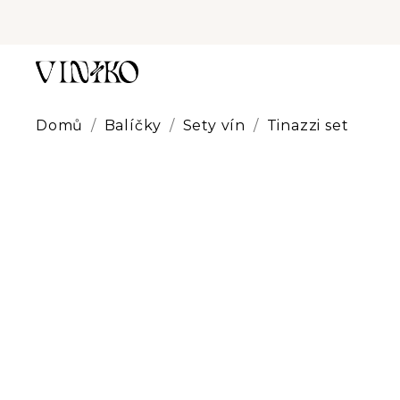
Přejít
na
obsah
Domů
/
Balíčky
/
Sety vín
/
Tinazzi set