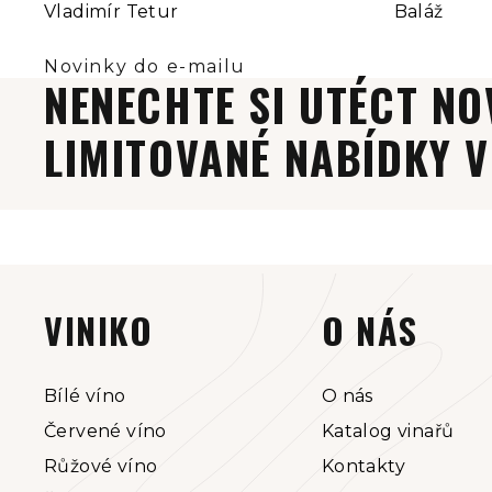
Vladimír Tetur
Baláž
NENECHTE SI UTÉCT NO
LIMITOVANÉ NABÍDKY V
Z
á
VINIKO
O NÁS
p
a
Bílé víno
O nás
Červené víno
Katalog vinařů
t
Růžové víno
Kontakty