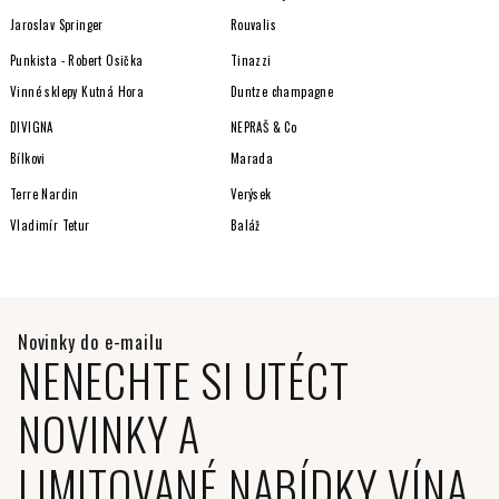
Jaroslav Springer
Rouvalis
Punkista - Robert Osička
Tinazzi
Vinné sklepy Kutná Hora
Duntze champagne
DIVIGNA
NEPRAŠ & Co
Bílkovi
Marada
Terre Nardin
Verýsek
Vladimír Tetur
Baláž
NENECHTE SI UTÉCT
NOVINKY A
LIMITOVANÉ NABÍDKY VÍNA