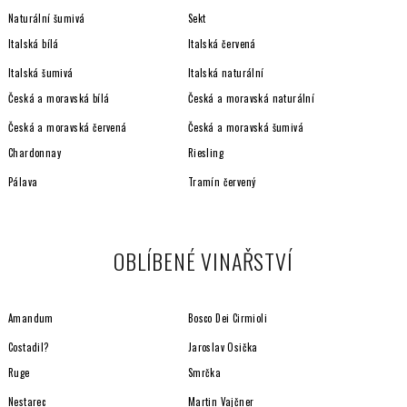
Naturální šumivá
Sekt
Italská bílá
Italská červená
Italská šumivá
Italská naturální
Česká a moravská bílá
Česká a moravská naturální
Česká a moravská červená
Česká a moravská šumivá
Chardonnay
Riesling
Pálava
Tramín červený
OBLÍBENÉ VINAŘSTVÍ
Amandum
Bosco Dei Cirmioli
Costadil?
Jaroslav Osička
Ruge
Smrčka
Nestarec
Martin Vajčner