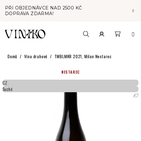
Přejít
PŘI OBJEDNÁVCE NAD 2500 KČ
na
DOPRAVA ZDARMA!
obsah
Nákupní
Hledat
Přihlášení
Domů
/
Vína druhové
/
TMBLMKR 2021, Milan Nestarec
košík
NESTAREC
CZ
Suché