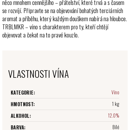
něco mnohem cennějšího – přátelství, které trvá a s časem
se rozvíjí. Připravte se na objevování bohatých terciárních
aromat a příběhu, který každým douškem nabírá na hloubce.
TRBLMKR – víno s charakterem pro ty, kteří chtějí
objevovat a čekat na to pravé kouzlo.
VLASTNOSTI VÍNA
Víno
KATEGORIE
:
1 kg
HMOTNOST
:
12.0%
ALKOHOL
:
Bílé
BARVA
: