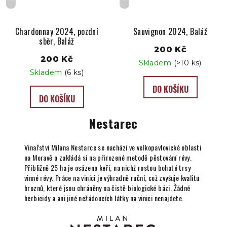
CZ
CZ
Chardonnay 2024, pozdní
Sauvignon 2024, Baláž
sběr, Baláž
200 Kč
200 Kč
Skladem
(>10 ks)
Skladem
(6 ks)
DO KOŠÍKU
DO KOŠÍKU
Nestarec
Vinařství Milana Nestarce se nachází ve velkopavlovické oblasti
na Moravě a zakládá si na přirozené metodě pěstování révy.
Přibližně 25 ha je osázeno keři, na nichž rostou bohaté trsy
vinné révy. Práce na vinici je výhradně ruční, což zvyšuje kvalitu
hroznů, které jsou chráněny na čistě biologické bázi. Žádné
herbicidy a ani jiné nežádoucích látky na vinici nenajdete.