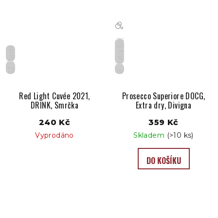
Extra Dry
Suché
CZ
IT
Red Light Cuvée 2021,
Prosecco Superiore DOCG,
DRINK, Smrčka
Extra dry, Divigna
240 Kč
359 Kč
Vyprodáno
Skladem
(>10 ks)
DO KOŠÍKU