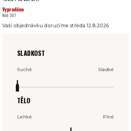
Měrná
Vyprodáno
cena:
Kód:
207
Vaší objednávku doručíme středa 12.8.2026
SLADKOST
Suché
Sladké
TĚLO
Lehké
Plné