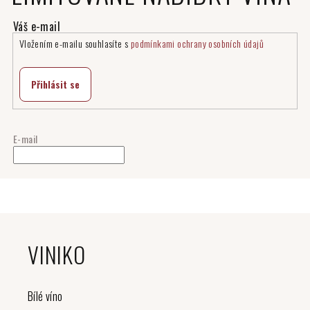
Vložením e-mailu souhlasíte s
podmínkami ochrany osobních údajů
Přihlásit se
E-mail
Z
á
VINIKO
p
a
t
Bílé víno