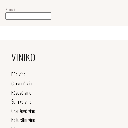
E-mail
Z
á
VINIKO
p
a
t
Bílé víno
í
Červené víno
Růžové víno
Šumivé víno
Oranžové víno
Naturální víno