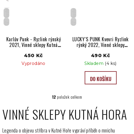
Suché
Suché
CZ
CZ
Karlův Punk - Ryzlink rýnský
LUCKY´S PUNK Kvevri Ryzlink
2021, Vinné sklepy Kutná
rýnký 2022, Vinné sklepy
Hora
Kutná Hora
450 Kč
490 Kč
Vyprodáno
Skladem
(4 ks)
DO KOŠÍKU
12
položek celkem
O
v
VINNÉ SKLEPY KUTNÁ HORA
l
á
d
Legenda o objevu stříbra v Kutné Hoře vypráví příběh o mnichu