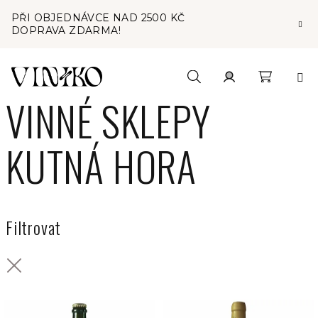
Přejít
PŘI OBJEDNÁVCE NAD 2500 KČ
na
DOPRAVA ZDARMA!
obsah
Nákupní
Hledat
Přihlášení
VINNÉ SKLEPY
košík
KUTNÁ HORA
Filtrovat
V
ý