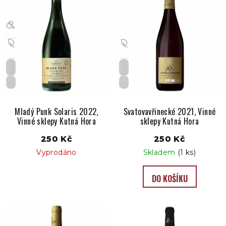
p
i
s
p
Suché
Suché
r
o
CZ
CZ
d
u
Mladý Punk Solaris 2022,
Svatovavřinecké 2021, Vinné
Vinné sklepy Kutná Hora
sklepy Kutná Hora
k
t
250 Kč
250 Kč
ů
Vyprodáno
Skladem
(1 ks)
DO KOŠÍKU