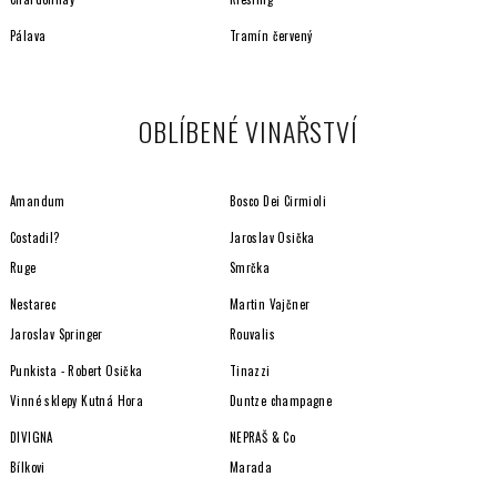
Pálava
Tramín červený
OBLÍBENÉ VINAŘSTVÍ
Amandum
Bosco Dei Cirmioli
Costadil?
Jaroslav Osička
Ruge
Smrčka
Nestarec
Martin Vajčner
Jaroslav Springer
Rouvalis
Punkista - Robert Osička
Tinazzi
Vinné sklepy Kutná Hora
Duntze champagne
DIVIGNA
NEPRAŠ & Co
Bílkovi
Marada