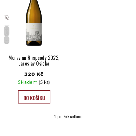
i
s
p
Suché
r
o
CZ
d
u
Moravian Rhapsody 2022,
Jaroslav Osička
k
t
320 Kč
ů
Skladem
(5 ks)
DO KOŠÍKU
1
položek celkem
O
v
l