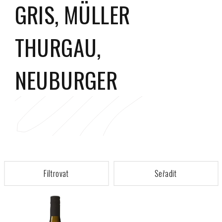
GRIS, MÜLLER
THURGAU,
NEUBURGER
V
ý
p