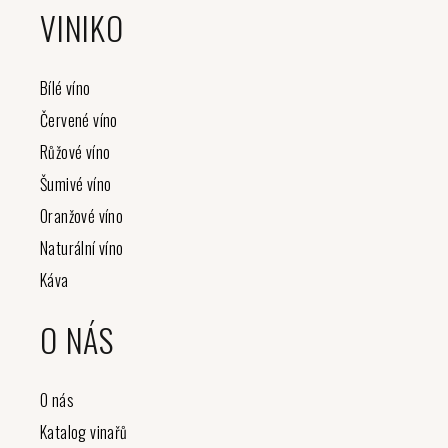
á
VINIKO
p
a
t
Bílé víno
í
Červené víno
Růžové víno
Šumivé víno
Oranžové víno
Naturální víno
Káva
O NÁS
O nás
Katalog vinařů