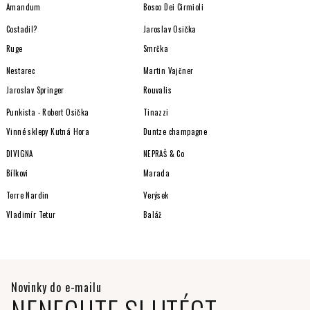
Amandum
Bosco Dei Cirmioli
Costadil?
Jaroslav Osička
Ruge
Smrčka
Nestarec
Martin Vajčner
Jaroslav Springer
Rouvalis
Punkista - Robert Osička
Tinazzi
Vinné sklepy Kutná Hora
Duntze champagne
DIVIGNA
NEPRAŠ & Co
Bílkovi
Marada
Terre Nardin
Verýsek
Vladimír Tetur
Baláž