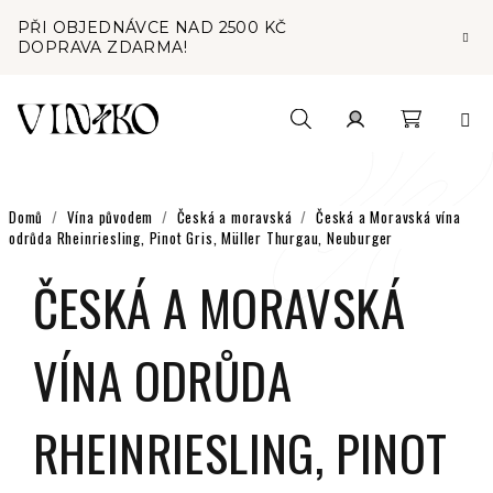
Přejít
PŘI OBJEDNÁVCE NAD 2500 KČ
na
DOPRAVA ZDARMA!
obsah
Nákupní
Hledat
Přihlášení
košík
Domů
/
Vína původem
/
Česká a moravská
/
Česká a Moravská vína
odrůda Rheinriesling, Pinot Gris, Müller Thurgau, Neuburger
ČESKÁ A MORAVSKÁ
VÍNA ODRŮDA
RHEINRIESLING, PINOT