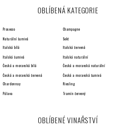
á
OBLÍBENÁ KATEGORIE
d
a
c
Prosecco
Champagne
í
p
Naturální šumivá
Sekt
r
Italská bílá
Italská červená
v
Italská šumivá
Italská naturální
k
y
Česká a moravská bílá
Česká a moravská naturální
v
Česká a moravská červená
Česká a moravská šumivá
ý
Chardonnay
Riesling
p
i
Pálava
Tramín červený
s
u
OBLÍBENÉ VINAŘSTVÍ