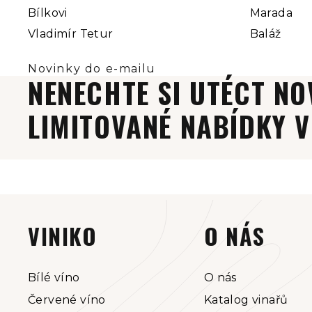
Bílkovi
Marada
Vladimír Tetur
Baláž
NENECHTE SI UTÉCT NO
LIMITOVANÉ NABÍDKY V
Z
á
VINIKO
O NÁS
p
a
Bílé víno
O nás
Červené víno
Katalog vinařů