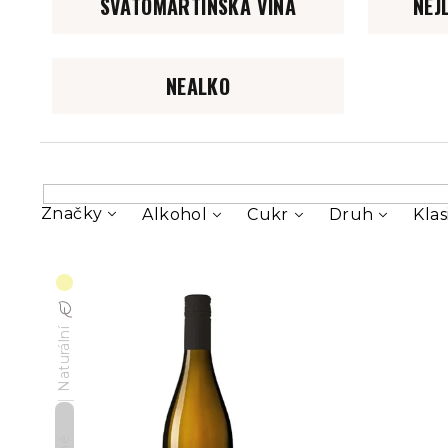
SVATOMARTINSKÁ VÍNA
NEJ
NEALKO
Značky
Alkohol
Cukr
Druh
Klas
V
ý
Naturální
p
i
s