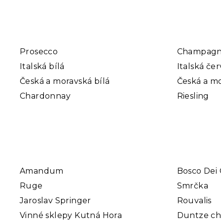
Prosecco
Champag
Italská bílá
Italská če
Česká a moravská bílá
Česká a mo
Chardonnay
Riesling
Amandum
Bosco Dei 
Ruge
Smrčka
Jaroslav Springer
Rouvalis
Vinné sklepy Kutná Hora
Duntze c