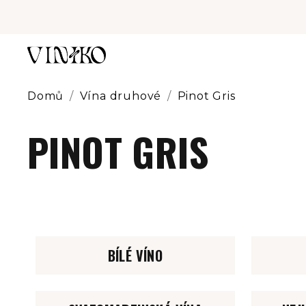
Přejít
na
obsah
Domů
/
Vína druhové
/
Pinot Gris
PINOT GRIS
BÍLÉ VÍNO