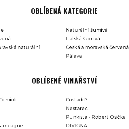
á
OBLÍBENÁ KATEGORIE
d
a
c
ne
Naturální šumivá
í
rvená
Italská šumivá
p
ravská naturální
Česká a moravská červená
r
Pálava
v
k
y
OBLÍBENÉ VINAŘSTVÍ
v
ý
Cirmioli
Costadil?
p
Nestarec
i
Punkista - Robert Osička
s
u
hampagne
DIVIGNA