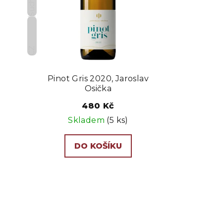
Suché
p
r
o
CZ
d
Pinot Gris 2020, Jaroslav
u
Osička
k
480 Kč
t
Skladem
(5 ks)
ů
DO KOŠÍKU