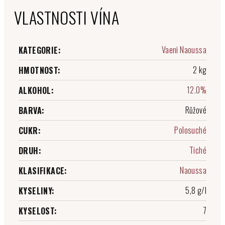
VLASTNOSTI VÍNA
Vaeni Naoussa
KATEGORIE
:
2 kg
HMOTNOST
:
12.0%
ALKOHOL
:
Růžové
BARVA
:
Polosuché
CUKR
:
Tiché
DRUH
:
Naoussa
KLASIFIKACE
:
5,8 g/l
KYSELINY
:
7
KYSELOST
: