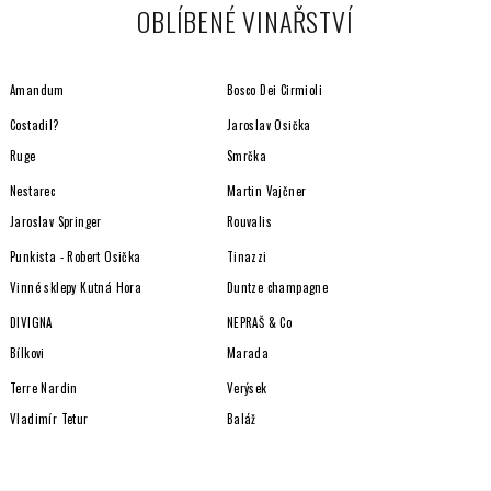
OBLÍBENÉ VINAŘSTVÍ
Amandum
Bosco Dei Cirmioli
Costadil?
Jaroslav Osička
Ruge
Smrčka
Nestarec
Martin Vajčner
Jaroslav Springer
Rouvalis
Punkista - Robert Osička
Tinazzi
Vinné sklepy Kutná Hora
Duntze champagne
DIVIGNA
NEPRAŠ & Co
Bílkovi
Marada
Terre Nardin
Verýsek
Vladimír Tetur
Baláž