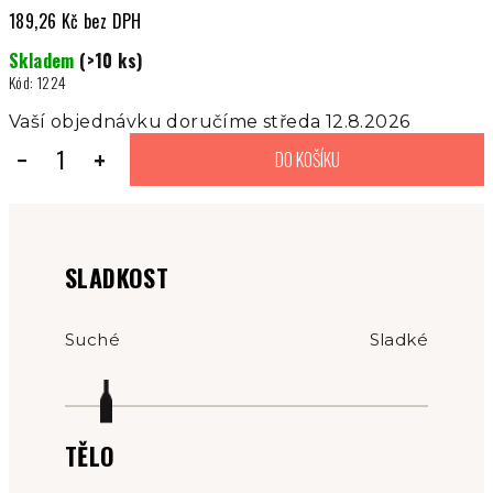
189,26 Kč bez DPH
Měrná
Skladem
(>10 ks)
cena:
Kód:
1224
Vaší objednávku doručíme středa 12.8.2026
−
+
DO KOŠÍKU
SLADKOST
Suché
Sladké
TĚLO