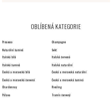
OBLÍBENÁ KATEGORIE
Prosecco
Champagne
Naturální šumivá
Sekt
Italská bílá
Italská červená
Italská šumivá
Italská naturální
Česká a moravská bílá
Česká a moravská naturální
Česká a moravská červená
Česká a moravská šumivá
Chardonnay
Riesling
Pálava
Tramín červený