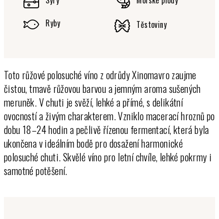
Sýry
Mořské plody
Ryby
Těstoviny
Toto růžové polosuché víno z odrůdy Xinomavro zaujme
čistou, tmavě růžovou barvou a jemným aroma sušených
meruněk. V chuti je svěží, lehké a přímé, s delikátní
ovocností a živým charakterem. Vzniklo macerací hroznů po
dobu 18–24 hodin a pečlivě řízenou fermentací, která byla
ukončena v ideálním bodě pro dosažení harmonické
polosuché chuti. Skvělé víno pro letní chvíle, lehké pokrmy i
samotné potěšení.