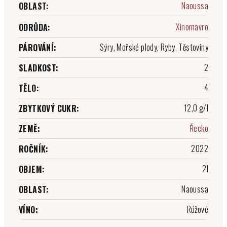
Naoussa
OBLAST
:
Xinomavro
ODRŮDA
:
Sýry, Mořské plody, Ryby, Těstoviny
PÁROVÁNÍ
:
2
SLADKOST
:
4
TĚLO
:
12,0 g/l
ZBYTKOVÝ CUKR
:
Řecko
ZEMĚ
:
2022
ROČNÍK
:
2l
OBJEM
:
Naoussa
OBLAST
:
Rúžové
VÍNO
: