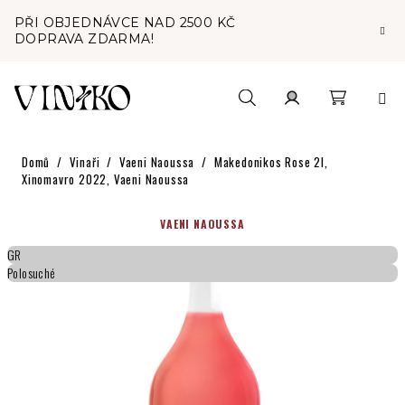
Přejít
PŘI OBJEDNÁVCE NAD 2500 KČ
na
DOPRAVA ZDARMA!
obsah
Nákupní
Hledat
Přihlášení
Domů
/
Vinaři
/
Vaeni Naoussa
/
Makedonikos Rose 2l,
košík
Xinomavro 2022, Vaeni Naoussa
VAENI NAOUSSA
GR
Polosuché