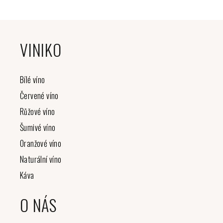
Z
á
VINIKO
p
a
t
Bílé víno
í
Červené víno
Růžové víno
Šumivé víno
Oranžové víno
Naturální víno
Káva
O NÁS