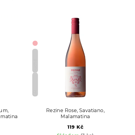
Suché
GR
ium,
Rezine Rose, Savatiano,
amatina
Malamatina
119 Kč