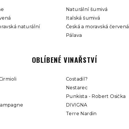
a
c
ne
Naturální šumivá
í
rvená
Italská šumivá
p
ravská naturální
Česká a moravská červená
r
Pálava
v
k
y
OBLÍBENÉ VINAŘSTVÍ
v
ý
Cirmioli
Costadil?
p
Nestarec
i
Punkista - Robert Osička
s
u
hampagne
DIVIGNA
Terre Nardin