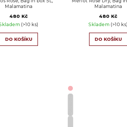
kos Rose, Bag in box 5L,
Merlot Rose Dry, Bag in
Malamatina
Malamatina
480 Kč
480 Kč
Skladem
(>10 ks)
Skladem
(>10 ks
DO KOŠÍKU
DO KOŠÍKU
Polosuché