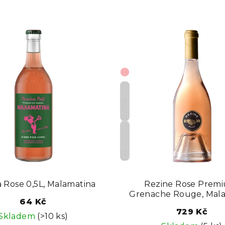
z
e
n
í
p
Suché
r
o
d
GR
u
k
a Rose 0,5L, Malamatina
Rezine Rose Prem
Grenache Rouge, Mal
64 Kč
t
729 Kč
Skladem
(>10 ks)