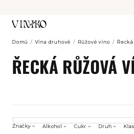
Přejít
na
obsah
Domů
/
Vína druhové
/
Růžové víno
/
Řecká 
ŘECKÁ RŮŽOVÁ V
Značky
Alkohol
Cukr
Druh
Klas