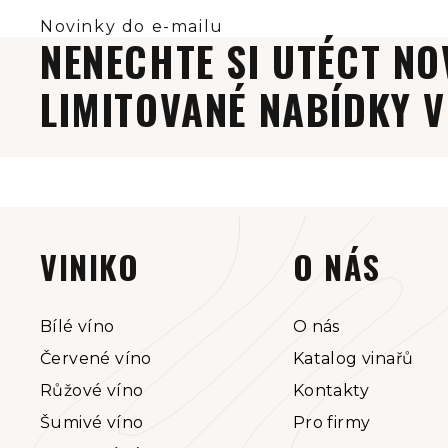
NENECHTE SI UTÉCT NO
LIMITOVANÉ NABÍDKY V
Z
á
VINIKO
O NÁS
p
a
Bílé víno
O nás
Červené víno
Katalog vinařů
t
Růžové víno
Kontakty
í
Šumivé víno
Pro firmy