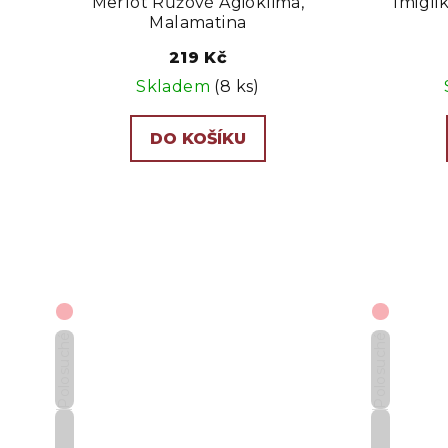
Merlot Růžové Agioklima,
Imigli
Malamatina
219 Kč
Skladem
(8 ks)
DO KOŠÍKU
Polosuché
Polosuché