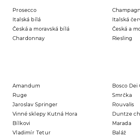
Prosecco
Champag
Italská bílá
Italská če
Česká a moravská bílá
Česká a mo
Chardonnay
Riesling
Amandum
Bosco Dei 
Ruge
Smrčka
Jaroslav Springer
Rouvalis
Vinné sklepy Kutná Hora
Duntze c
Bílkovi
Marada
Vladimír Tetur
Baláž