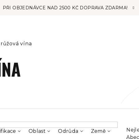
PŘI OBJEDNÁVCE NAD 2500 KČ DOPRAVA ZDARMA!
růžová vína
ÍNA
Ř
Nejl
ifikace
Oblast
Odrůda
Země
a
Abe