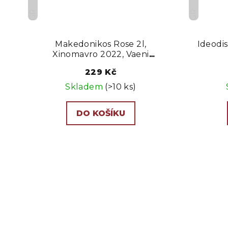
GR
GR
Makedonikos Rose 2l,
Ideodi
Xinomavro 2022, Vaeni
Naoussa
229 Kč
Skladem
(>10 ks)
DO KOŠÍKU