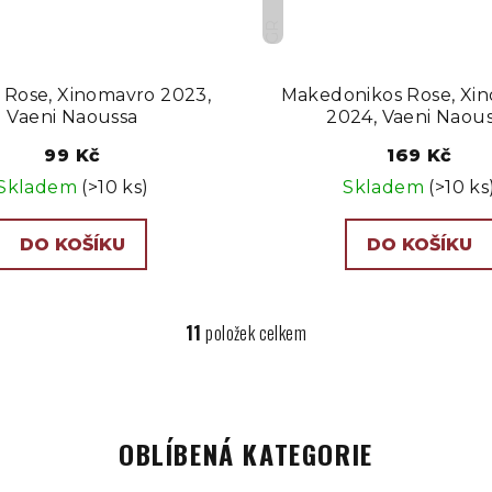
GR
s Rose, Xinomavro 2023,
Makedonikos Rose, Xi
Vaeni Naoussa
2024, Vaeni Naou
99 Kč
169 Kč
Skladem
(>10 ks)
Skladem
(>10 ks
DO KOŠÍKU
DO KOŠÍKU
11
položek celkem
O
v
l
á
OBLÍBENÁ KATEGORIE
d