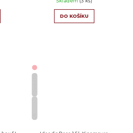
Skladem
(3 ks)
DO KOŠÍKU
Polosuché
GR