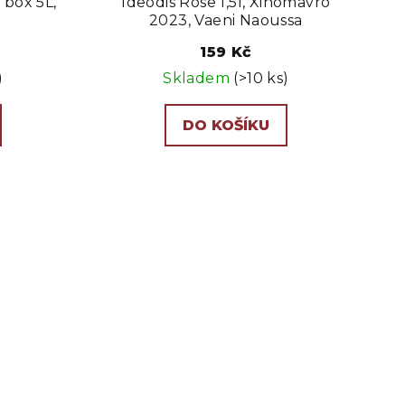
 box 5L,
Ideodis Rose 1,5l, Xinomavro
2023, Vaeni Naoussa
159 Kč
)
Skladem
(>10 ks)
DO KOŠÍKU