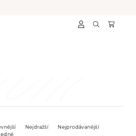
Přihlášení
Hledat
Nákupní
košík
evnější
Nejdražší
Nejprodávanější
cedně