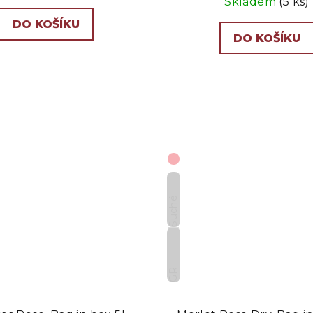
ů
Skladem
(5 ks)
DO KOŠÍKU
DO KOŠÍKU
Suché
GR