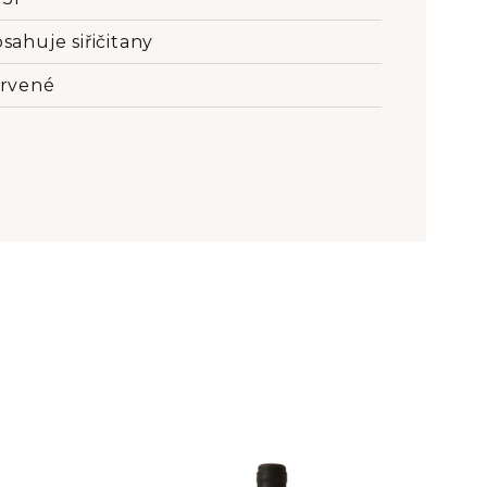
sahuje siřičitany
rvené