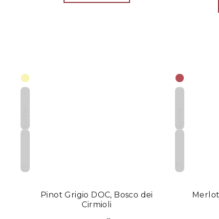
Suché
Suché
CZ
IT
Pinot Grigio DOC, Bosco dei
Merlot
Cirmioli