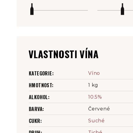
VLASTNOSTI VÍNA
KATEGORIE
:
Víno
HMOTNOST
:
1 kg
ALKOHOL
:
10.5%
BARVA
:
Červené
CUKR
:
Suché
DRUH
:
Tiché