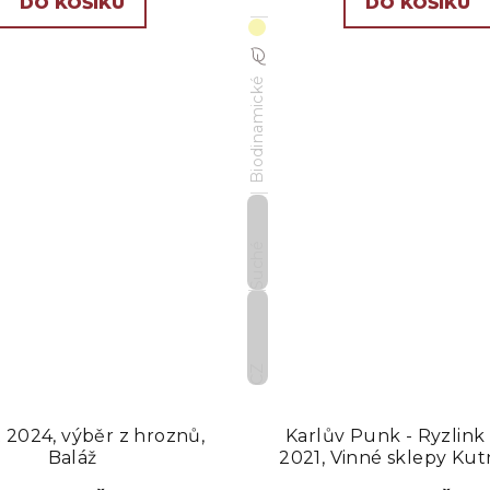
DO KOŠÍKU
DO KOŠÍKU
Biodinamické
Suché
CZ
 2024, výběr z hroznů,
Karlův Punk - Ryzlink
Baláž
2021, Vinné sklepy Kut