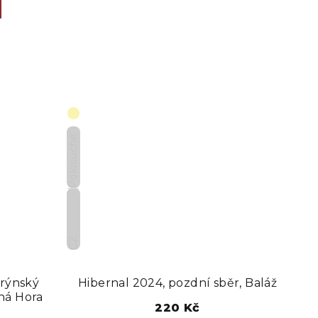
Polosuché
CZ
 rýnský
Hibernal 2024, pozdní sběr, Baláž
ná Hora
220 Kč