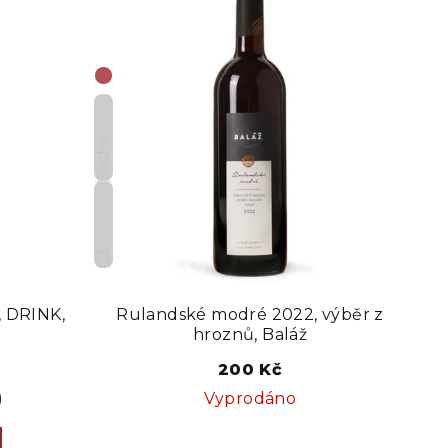
Suché
CZ
, DRINK,
Rulandské modré 2022, výběr z
hroznů, Baláž
200 Kč
)
Vyprodáno