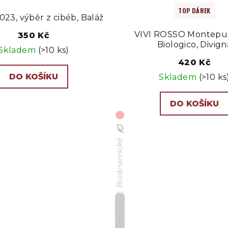
TOP DÁREK
023, výběr z cibéb, Baláž
VIVI ROSSO Montepul
350 Kč
Biologico, Divign
Skladem
(>10 ks)
420 Kč
DO KOŠÍKU
Skladem
(>10 ks
DO KOŠÍKU
Biodinamické
Suché