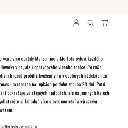
Přihlášení
Hledat
Nákupní
košík
ervené víno odrůdy Marzemino a Merlotu osloví každého
ilovníky vína, ale i opravdového vinného znalce. Po ruční
klizni hroznů probíhá kvašení vína v ocelových nádobách za
rocesu macerace na lupkách po dobu zhruba 20 dní. Poté
raní pokračuje ve stejných nádobách, ale na jemných kalech.
ychutnejte si lahodné víno s ovocnou vůní a výrazným
ávěrem.
oložka byla vyprodána…