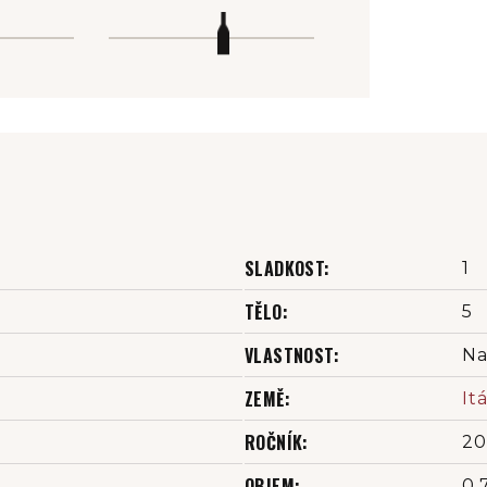
SLADKOST
:
1
TĚLO
:
5
VLASTNOST
:
Na
ZEMĚ
:
Itá
ROČNÍK
:
20
OBJEM
:
0,