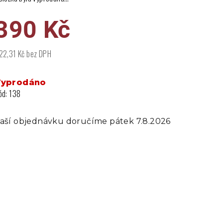
390 Kč
22,31 Kč bez DPH
ěrná
ena:
Vyprodáno
ód:
138
aší objednávku doručíme pátek 7.8.2026