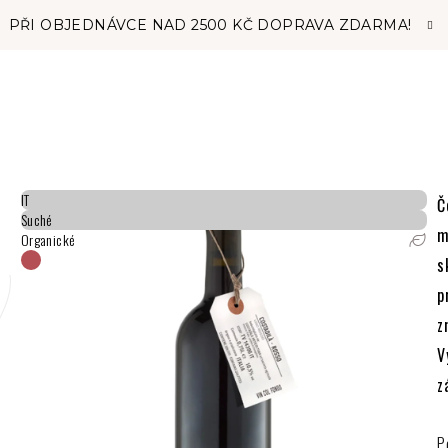
PŘI OBJEDNÁVCE NAD 2500 KČ DOPRAVA ZDARMA!
IT
Č
Suché
m
Organické
s
p
z
V
z
P