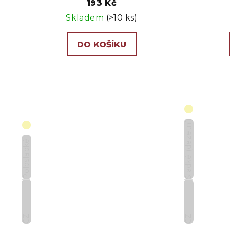
193 Kč
Skladem
(>10 ks)
DO KOŠÍKU
Sladké (dezetní)
Polosladké
CZ
CZ