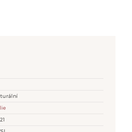
turální
lie
21
75l