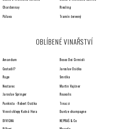
Chardonnay
Riesling
Pálava
Tramín červený
OBLÍBENÉ VINAŘSTVÍ
Amandum
Bosco Dei Cirmioli
Costadil?
Jaroslav Osička
Ruge
Smrčka
Nestarec
Martin Vajčner
Jaroslav Springer
Rouvalis
Punkista - Robert Osička
Tinazzi
Vinné sklepy Kutná Hora
Duntze champagne
DIVIGNA
NEPRAŠ & Co
Bílkovi
Marada