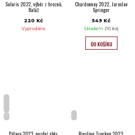
Solaris 2022, výběr z hroznů,
Chardonnay 2022, Jaroslav
Baláž
Springer
220 Kč
549 Kč
Vyprodáno
Skladem
(10 ks)
DO KOŠÍKU
Polosladké
Suché
CZ
Pálava 2023, pozdní sběr,
Riesling Trocken 2023,