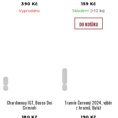
390 Kč
159 Kč
Vyprodáno
Skladem
(>10 ks)
DO KOŠÍKU
Polosladké
Suché
CZ
IT
Chardonnay IGT, Bosco Dei
Tramín Červený 2024, výběr
Cirmioli
z hroznů, Baláž
180 Kč
190 Kč