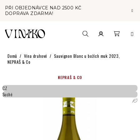
Přejít
PŘI OBJEDNÁVCE NAD 2500 KČ
na
DOPRAVA ZDARMA!
obsah
Nákupní
Hledat
Přihlášení
Domů
/
Vína druhové
/
Sauvignon Blanc u božích muk 2023,
košík
NEPRAŠ & Co
NEPRAŠ & CO
CZ
Suché