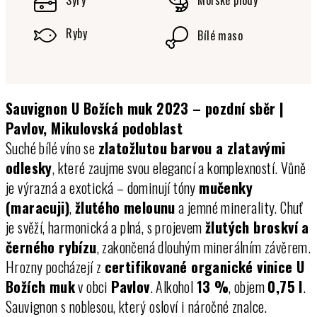
Sýry
Mořské plody
Ryby
Bílé maso
Sauvignon U Božích muk 2023 – pozdní sběr |
Pavlov, Mikulovská podoblast
Suché bílé víno se
zlatožlutou barvou a zlatavými
odlesky
, které zaujme svou elegancí a komplexností. Vůně
je výrazná a exotická – dominují tóny
mučenky
(maracuji)
,
žlutého melounu
a jemné minerality. Chuť
je svěží, harmonická a plná, s projevem
žlutých broskví a
černého rybízu
, zakončená dlouhým minerálním závěrem.
Hrozny pocházejí z
certifikované organické vinice U
Božích muk
v obci
Pavlov
. Alkohol
13 %
, objem
0,75 l
.
Sauvignon s noblesou, který osloví i náročné znalce.