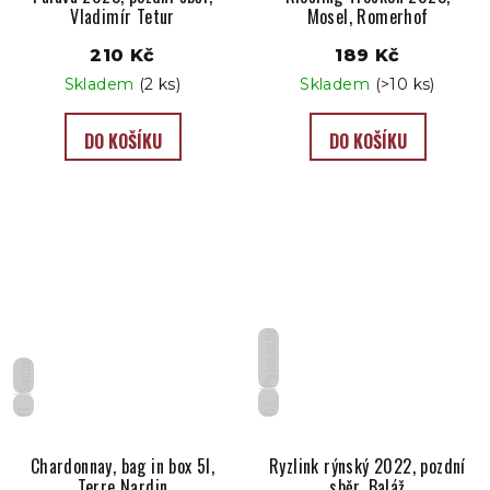
Vladimír Tetur
Mosel, Romerhof
210 Kč
189 Kč
Skladem
(2 ks)
Skladem
(>10 ks)
DO KOŠÍKU
DO KOŠÍKU
Polosuché
Suché
CZ
IT
Chardonnay, bag in box 5l,
Ryzlink rýnský 2022, pozdní
Terre Nardin
sběr, Baláž