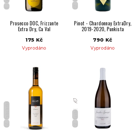
CZ
IT
Prosecco DOC, Frizzante
Pinot - Chardonnay ExtraDry,
Extra Dry, Ca Val
2019-2020, Punkista
175 Kč
790 Kč
Vyprodáno
Vyprodáno
Polosladké
Suché
CZ
CZ