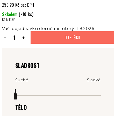
256,20 Kč bez DPH
Měrná
Skladem
(>10 ks)
cena:
Kód:
1394
Vaší objednávku doručíme úterý 11.8.2026
−
+
DO KOŠÍKU
SLADKOST
Suché
Sladké
TĚLO