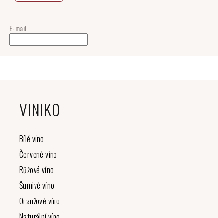
E-mail
Z
á
VINIKO
p
a
t
Bílé víno
í
Červené víno
Růžové víno
Šumivé víno
Oranžové víno
Naturální víno