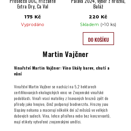
Prosecco DOC, Frizzante
Pálava 2024, výběr z hroznů,
Extra Dry, Ca Val
Baláž
175 Kč
220 Kč
Vyprodáno
Skladem
(>10 ks)
DO KOŠÍKU
Martin Vajčner
Vinařství Martin Vajčner: Víno škály barev, chutí a
vůní
Vinařství Martin Vajčner se nachází na 5,2 hektarech
certifikovaných ekologických vinic ve Znojemské vinařské
podoblasti. Vinaři vrací matolíny z lisovaných hroznů zpět do
přírody jako hnojivo, čímž podporují biodiverzitu. Hrozny jsou
šlapány nohama a macerují několik dní až měsíců ve velkých
dubových sudech. Vína, lehce přisířena nebo bez konzervantů,
mají etikety vytvořené znojemskými umělci.