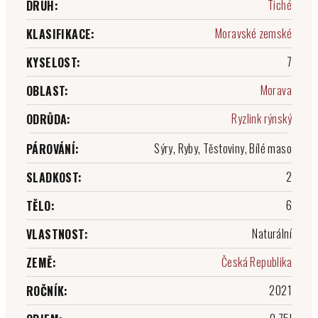
Tiché
DRUH
:
Moravské zemské
KLASIFIKACE
:
7
KYSELOST
:
Morava
OBLAST
:
Ryzlink rýnský
ODRŮDA
:
Sýry, Ryby, Těstoviny, Bílé maso
PÁROVÁNÍ
:
2
SLADKOST
:
6
TĚLO
:
Naturální
VLASTNOST
:
Česká Republika
ZEMĚ
:
2021
ROČNÍK
: