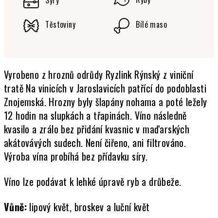
Sýry
Těstoviny
Bílé maso
Vyrobeno z hroznů odrůdy Ryzlink Rýnský z viniční
tratě Na vinicích v Jaroslavicích patřící do podoblasti
Znojemská. Hrozny byly šlapány nohama a poté ležely
12 hodin na slupkách a třapinách. Víno následně
kvasilo a zrálo bez přidání kvasnic v maďarských
akátovávých sudech. Není čiřeno, ani filtrováno.
Výroba vína probíhá bez přídavku síry.
Víno lze podávat k lehké úpravě ryb a drůbeže.
Vůně:
lipový květ, broskev a luční květ