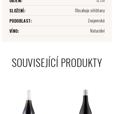
0,75l
OBJEM
:
Obsahuje siřičitany
SLOŽENÍ
:
Znojemská
PODOBLAST
:
Naturální
VÍNO
:
SOUVISEJÍCÍ PRODUKTY