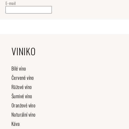
E-mail
Z
á
VINIKO
p
a
t
Bílé víno
í
Červené víno
Růžové víno
Šumivé víno
Oranžové víno
Naturální víno
Káva