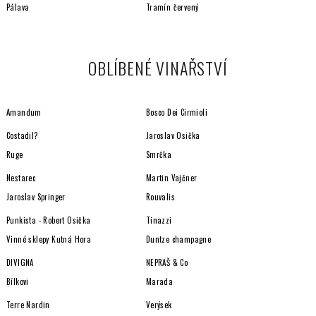
Pálava
Tramín červený
OBLÍBENÉ VINAŘSTVÍ
Amandum
Bosco Dei Cirmioli
Costadil?
Jaroslav Osička
Ruge
Smrčka
Nestarec
Martin Vajčner
Jaroslav Springer
Rouvalis
Punkista - Robert Osička
Tinazzi
Vinné sklepy Kutná Hora
Duntze champagne
DIVIGNA
NEPRAŠ & Co
Bílkovi
Marada
Terre Nardin
Verýsek