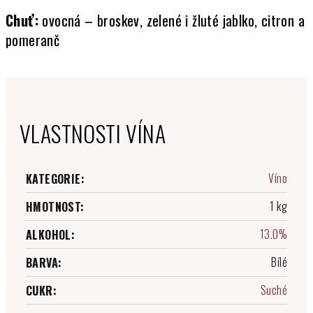
Chuť:
ovocná – broskev, zelené i žluté jablko, citron a
pomeranč
VLASTNOSTI VÍNA
Víno
KATEGORIE
:
1 kg
HMOTNOST
:
13.0%
ALKOHOL
:
Bílé
BARVA
:
Suché
CUKR
: