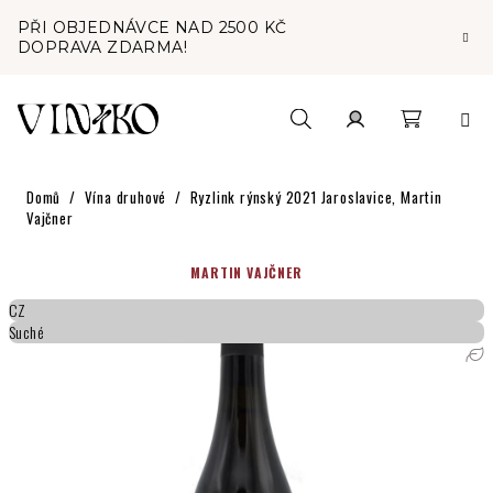
Přejít
PŘI OBJEDNÁVCE NAD 2500 KČ
na
DOPRAVA ZDARMA!
obsah
Nákupní
Hledat
Přihlášení
Domů
/
Vína druhové
/
Ryzlink rýnský 2021 Jaroslavice, Martin
košík
Vajčner
MARTIN VAJČNER
CZ
Suché