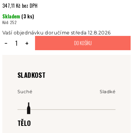
347,11 Kč bez DPH
Měrná
Skladem
(3 ks)
cena:
Kód:
252
Vaší objednávku doručíme středa 12.8.2026
−
+
DO KOŠÍKU
SLADKOST
Suché
Sladké
TĚLO