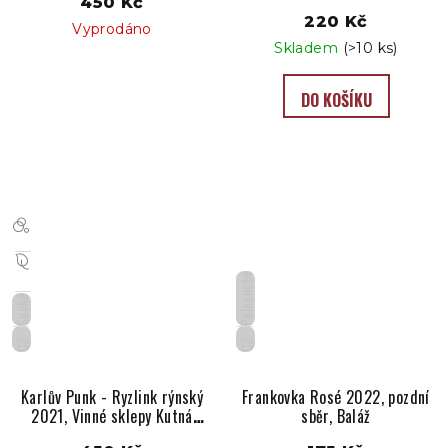
450 Kč
220 Kč
Vyprodáno
Skladem
(>10 ks)
DO KOŠÍKU
Polosuché
Suché
CZ
CZ
Karlův Punk - Ryzlink rýnský
Frankovka Rosé 2022, pozdní
2021, Vinné sklepy Kutná
sběr, Baláž
Hora