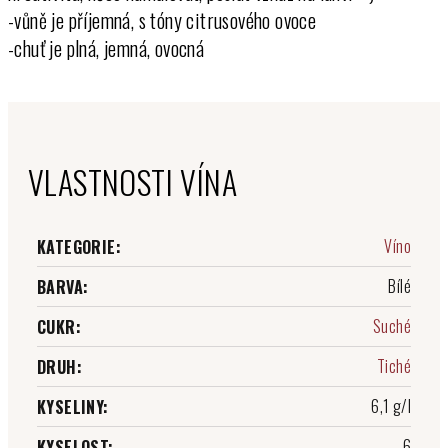
-vůně je příjemná, s tóny citrusového ovoce
-chuť je plná, jemná, ovocná
VLASTNOSTI VÍNA
Víno
KATEGORIE
:
Bílé
BARVA
:
Suché
CUKR
:
Tiché
DRUH
:
6,1 g/l
KYSELINY
:
6
KYSELOST
: