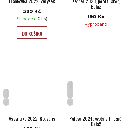
Frankovka 2022, Verýsek
Kerner 2023, pozdní sběr,
Baláž
399 Kč
190 Kč
Skladem
(6 ks)
Vyprodáno
DO KOŠÍKU
Polosladké
Suché
GR
CZ
Assyrtiko 2022, Rouvalis
Pálava 2024, výběr z hroznů,
Baláž