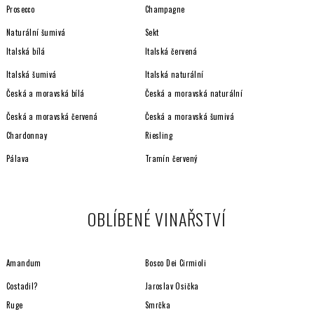
Prosecco
Champagne
Naturální šumivá
Sekt
Italská bílá
Italská červená
Italská šumivá
Italská naturální
Česká a moravská bílá
Česká a moravská naturální
Česká a moravská červená
Česká a moravská šumivá
Chardonnay
Riesling
Pálava
Tramín červený
OBLÍBENÉ VINAŘSTVÍ
Amandum
Bosco Dei Cirmioli
Costadil?
Jaroslav Osička
Ruge
Smrčka