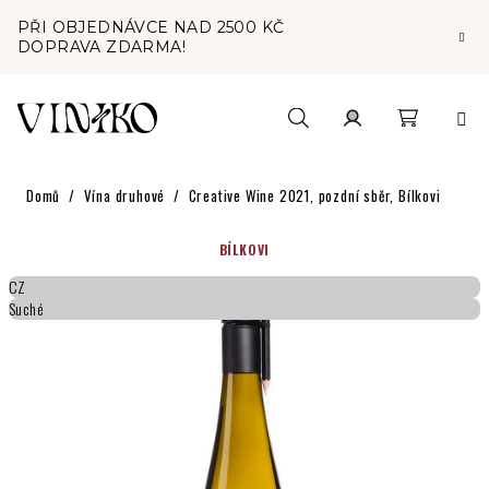
Přejít
PŘI OBJEDNÁVCE NAD 2500 KČ
na
DOPRAVA ZDARMA!
obsah
Nákupní
Hledat
Přihlášení
Domů
/
Vína druhové
/
Creative Wine 2021, pozdní sběr, Bílkovi
košík
BÍLKOVI
CZ
Suché