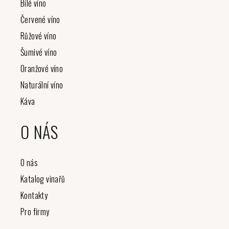
t
Bílé víno
í
Červené víno
Růžové víno
Šumivé víno
Oranžové víno
Naturální víno
Káva
O NÁS
O nás
Katalog vinařů
Kontakty
Pro firmy