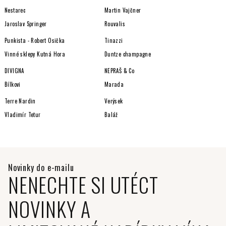
Nestarec
Martin Vajčner
Jaroslav Springer
Rouvalis
Punkista - Robert Osička
Tinazzi
Vinné sklepy Kutná Hora
Duntze champagne
DIVIGNA
NEPRAŠ & Co
Bílkovi
Marada
Terre Nardin
Verýsek
Vladimír Tetur
Baláž
NENECHTE SI UTÉCT
NOVINKY A