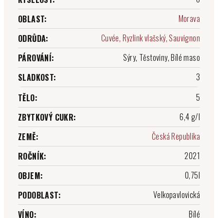
Morava
OBLAST
:
Cuvée, Ryzlink vlašský, Sauvignon
ODRŮDA
:
Sýry, Těstoviny, Bílé maso
PÁROVÁNÍ
:
3
SLADKOST
:
5
TĚLO
:
6,4 g/l
ZBYTKOVÝ CUKR
:
Česká Republika
ZEMĚ
:
2021
ROČNÍK
:
0,75l
OBJEM
:
Velkopavlovická
PODOBLAST
:
Bílé
VÍNO
: