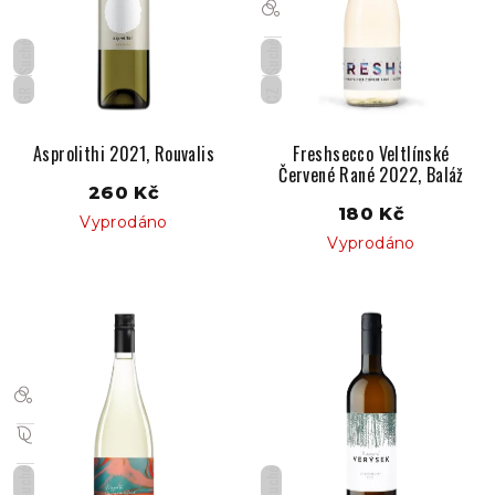
Suché
Suché
GR
CZ
Asprolithi 2021, Rouvalis
Freshsecco Veltlínské
Červené Rané 2022, Baláž
260 Kč
180 Kč
Vyprodáno
Vyprodáno
Suché
Suché