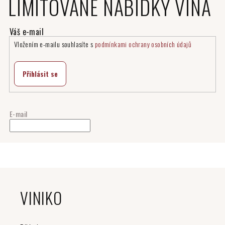
LIMITOVANÉ NABÍDKY VÍNA
Vložením e-mailu souhlasíte s
podmínkami ochrany osobních údajů
Přihlásit se
E-mail
Z
á
VINIKO
p
a