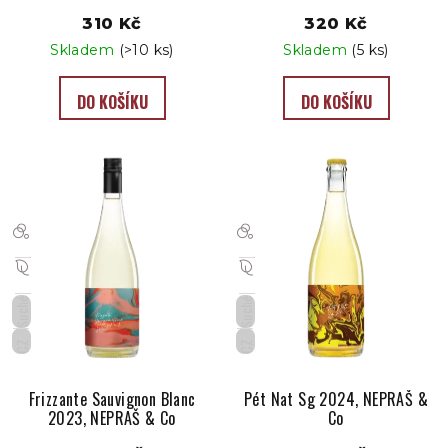
t
310 Kč
320 Kč
ů
Skladem
(>10 ks)
Skladem
(5 ks)
DO KOŠÍKU
DO KOŠÍKU
Suché
Suché
CZ
CZ
Frizzante Sauvignon Blanc
Pét Nat Sg 2024, NEPRAŠ &
2023, NEPRAŠ & Co
Co