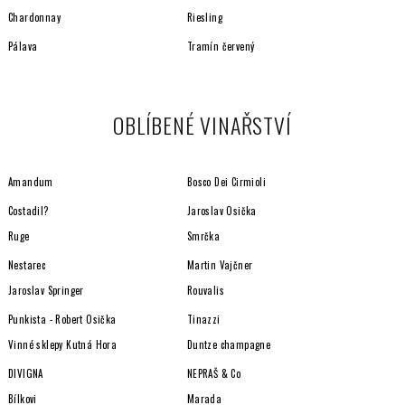
ý
Chardonnay
Riesling
p
i
Pálava
Tramín červený
s
u
OBLÍBENÉ VINAŘSTVÍ
Amandum
Bosco Dei Cirmioli
Costadil?
Jaroslav Osička
Ruge
Smrčka
Nestarec
Martin Vajčner
Jaroslav Springer
Rouvalis
Punkista - Robert Osička
Tinazzi
Vinné sklepy Kutná Hora
Duntze champagne
DIVIGNA
NEPRAŠ & Co
Bílkovi
Marada