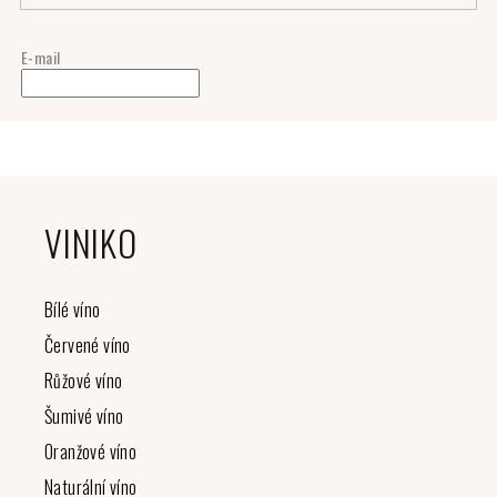
E-mail
Z
á
VINIKO
p
a
t
Bílé víno
í
Červené víno
Růžové víno
Šumivé víno
Oranžové víno
Naturální víno