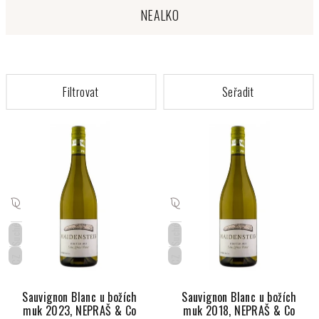
NEALKO
V
ý
p
i
s
p
Suché
Suché
r
o
CZ
CZ
d
u
Sauvignon Blanc u božích
Sauvignon Blanc u božích
muk 2023, NEPRAŠ & Co
muk 2018, NEPRAŠ & Co
k