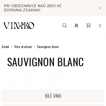
Přejít
PŘI OBJEDNÁVCE NAD 2500 KČ
na
DOPRAVA ZDARMA!
obsah
Nákupní
Hledat
Přihlášení
košík
Domů
/
Vína druhové
/
Sauvignon blanc
SAUVIGNON BLANC
BÍLÉ VÍNO