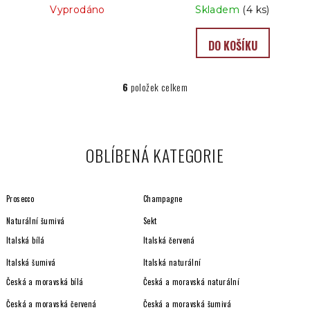
Vyprodáno
Skladem
(4 ks)
DO KOŠÍKU
6
položek celkem
O
v
l
á
OBLÍBENÁ KATEGORIE
d
a
c
Prosecco
Champagne
í
p
Naturální šumivá
Sekt
r
Italská bílá
Italská červená
v
Italská šumivá
Italská naturální
k
y
Česká a moravská bílá
Česká a moravská naturální
v
Česká a moravská červená
Česká a moravská šumivá