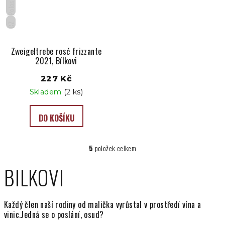
Polosuché
CZ
Zweigeltrebe rosé frizzante
2021, Bílkovi
227 Kč
Skladem
(2 ks)
DO KOŠÍKU
5
položek celkem
O
v
BILKOVI
l
á
d
Každý člen naší rodiny od malička vyrůstal v prostředí vína a
a
vinic.Jedná se o poslání, osud?
c