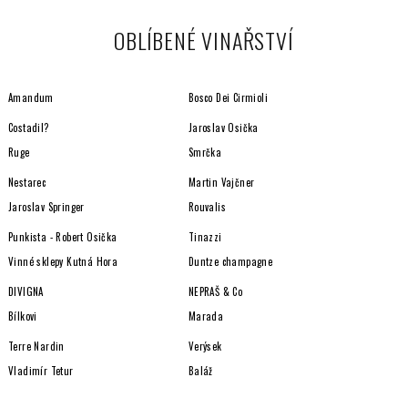
OBLÍBENÉ VINAŘSTVÍ
Amandum
Bosco Dei Cirmioli
Costadil?
Jaroslav Osička
Ruge
Smrčka
Nestarec
Martin Vajčner
Jaroslav Springer
Rouvalis
Punkista - Robert Osička
Tinazzi
Vinné sklepy Kutná Hora
Duntze champagne
DIVIGNA
NEPRAŠ & Co
Bílkovi
Marada
Terre Nardin
Verýsek
Vladimír Tetur
Baláž