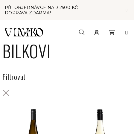
Přejít
PŘI OBJEDNÁVCE NAD 2500 KČ
na
DOPRAVA ZDARMA!
obsah
Nákupní
Hledat
Přihlášení
BILKOVI
košík
Filtrovat
V
ý
p
i