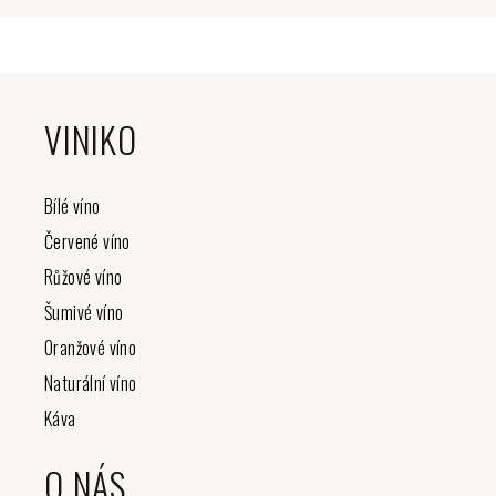
Z
á
VINIKO
p
a
t
Bílé víno
í
Červené víno
Růžové víno
Šumivé víno
Oranžové víno
Naturální víno
Káva
O NÁS