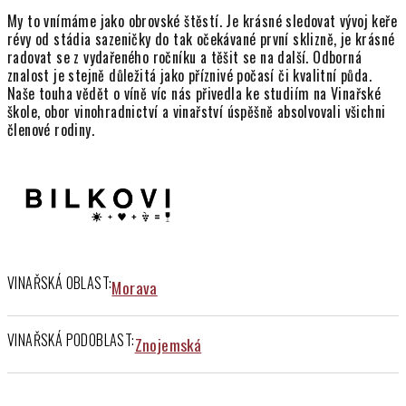
í
My to vnímáme jako obrovské štěstí. Je krásné sledovat vývoj keře
p
révy od stádia sazeničky do tak očekávané první sklizně, je krásné
r
radovat se z vydařeného ročníku a těšit se na další. Odborná
znalost je stejně důležitá jako příznivé počasí či kvalitní půda.
v
Naše touha vědět o víně víc nás přivedla ke studiím na Vinařské
k
škole, obor vinohradnictví a vinařství úspěšně absolvovali všichni
y
členové rodiny.
v
ý
p
i
s
u
VINAŘSKÁ OBLAST:
Morava
VINAŘSKÁ PODOBLAST:
Znojemská