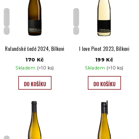
s
Polosladké
Polosladké
p
r
o
CZ
CZ
d
u
Rulandské šedé 2024, Bílkovi
I love Pinot 2023, Bílkovi
k
170 Kč
199 Kč
t
Skladem
(>10 ks)
Skladem
(>10 ks)
ů
DO KOŠÍKU
DO KOŠÍKU