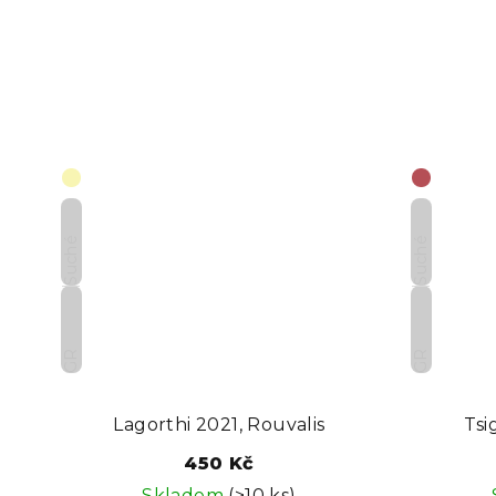
ů
Suché
Suché
GR
GR
Lagorthi 2021, Rouvalis
Tsi
450 Kč
Skladem
(>10 ks)