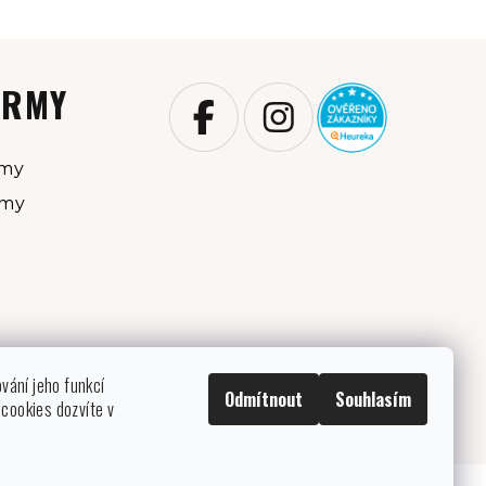
IRMY
rmy
rmy
ování jeho funkcí
Odmítnout
Souhlasím
cookies dozvíte v