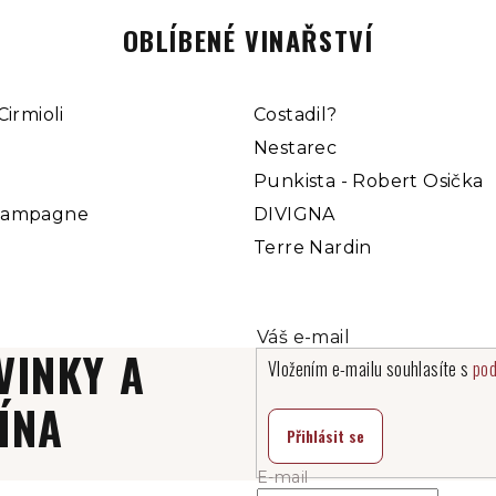
k
y
OBLÍBENÉ VINAŘSTVÍ
v
ý
Cirmioli
Costadil?
p
Nestarec
i
Punkista - Robert Osička
s
u
hampagne
DIVIGNA
Terre Nardin
VINKY A
Vložením e-mailu souhlasíte s
pod
ÍNA
Přihlásit se
E-mail