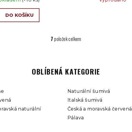
DO KOŠÍKU
7
položek celkem
O
v
l
á
OBLÍBENÁ KATEGORIE
d
a
c
ne
Naturální šumivá
í
rvená
Italská šumivá
p
ravská naturální
Česká a moravská červená
r
Pálava
v