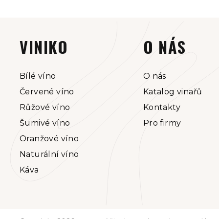
Z
á
VINIKO
O NÁS
p
a
Bílé víno
O nás
Červené víno
Katalog vinařů
t
Růžové víno
Kontakty
í
Šumivé víno
Pro firmy
Oranžové víno
Naturální víno
Káva