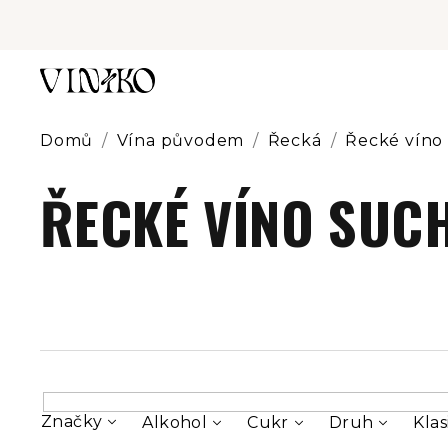
Přejít
na
obsah
Domů
/
Vína původem
/
Řecká
/
Řecké víno
ŘECKÉ VÍNO SUC
Značky
Alkohol
Cukr
Druh
Klas