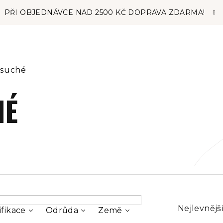
PŘI OBJEDNÁVCE NAD 2500 KČ DOPRAVA ZDARMA!
 suché
HÉ
Ř
Nejlevnějš
ifikace
Odrůda
Země
a