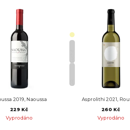
z
e
n
í
p
Suché
r
o
GR
d
u
ussa 2019, Naoussa
Asprolithi 2021, Rou
k
229 Kč
260 Kč
t
Vyprodáno
Vyprodáno