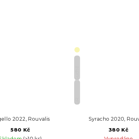
ů
Suché
GR
gello 2022, Rouvalis
Syracho 2020, Rouv
580 Kč
380 Kč
Skladem
(>10 ks)
Vyprodáno