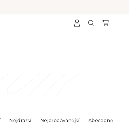
Přihlášení
Hledat
Nákupní
košík
í
Nejdražší
Nejprodávanější
Abecedně