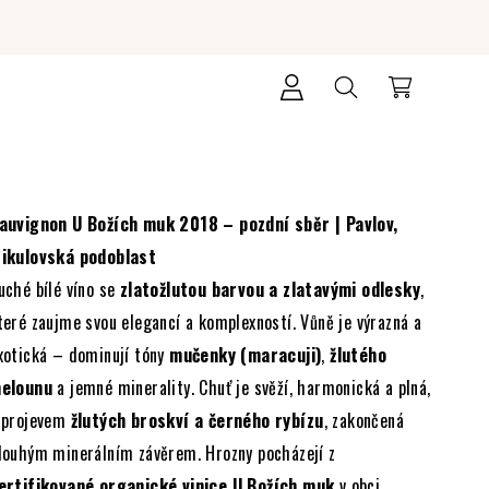
Přihlášení
Hledat
Nákupní
košík
auvignon U Božích muk 2018 – pozdní sběr | Pavlov,
ikulovská podoblast
uché bílé víno se
zlatožlutou barvou a zlatavými odlesky
,
teré zaujme svou elegancí a komplexností. Vůně je výrazná a
xotická – dominují tóny
mučenky (maracuji)
,
žlutého
elounu
a jemné minerality. Chuť je svěží, harmonická a plná,
 projevem
žlutých broskví a černého rybízu
, zakončená
louhým minerálním závěrem. Hrozny pocházejí z
ertifikované organické vinice U Božích muk
v obci