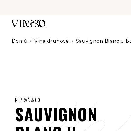
Přejít
na
obsah
Domů
/
Vína druhové
/
Sauvignon Blanc u b
NEPRAŠ & CO
SAUVIGNON