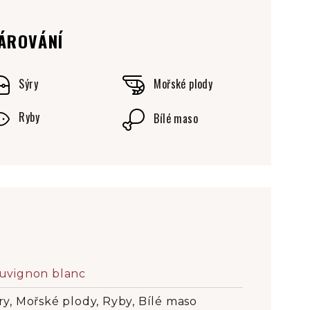
ÁROVÁNÍ
Sýry
Mořské plody
Ryby
Bílé maso
uvignon blanc
ry, Mořské plody, Ryby, Bílé maso