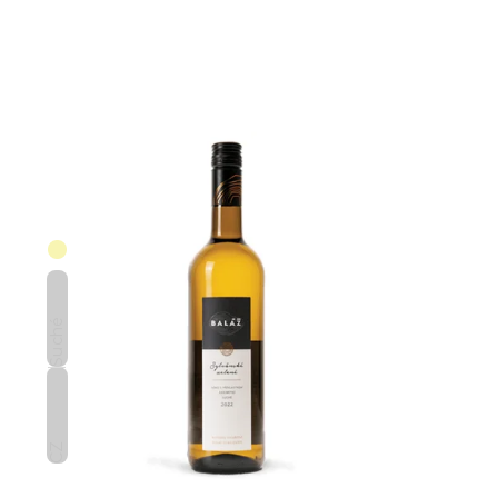
Suché
CZ