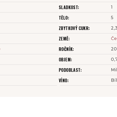
SLADKOST
:
1
TĚLO
:
5
ZBYTKOVÝ CUKR
:
2,3
ZEMĚ
:
Če
ROČNÍK
:
é
20
OBJEM
:
0,
PODOBLAST
:
Mi
VÍNO
:
Bí