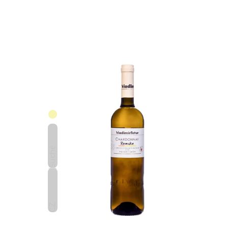
Suché
CZ