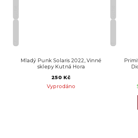
Suché
Suché
CZ
IT
Mladý Punk Solaris 2022, Vinné
Primi
sklepy Kutná Hora
Di
250 Kč
Vyprodáno