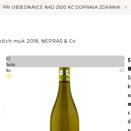
PŘI OBJEDNÁVCE NAD 2500 KČ DOPRAVA ZDARMA!
ožích muk 2018, NEPRAŠ & Co
CZ
S
Suché
M
Bio
S
k
e
m
s
d
c