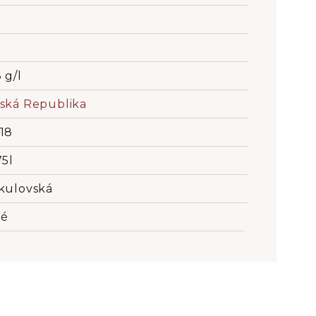
 g/l
ská Republika
18
75l
kulovská
lé