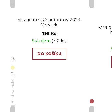
CZ
IT
Village mzv Chardonnay 2023,
Verýsek
VIVI 
195 Kč
Skladem
(>10 ks)
DO KOŠÍKU
Biodinamické