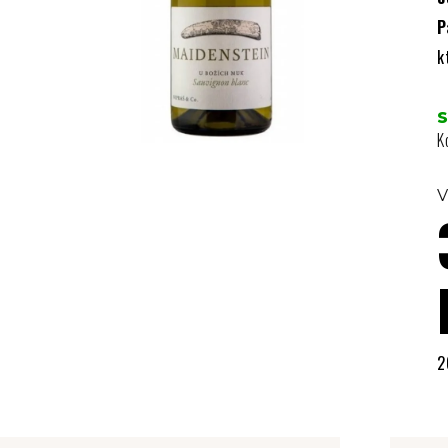
P
k
K
V
2
M
c