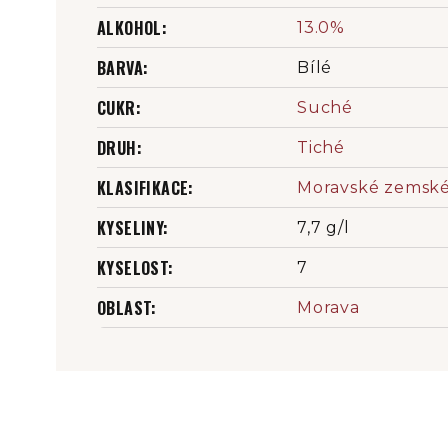
ALKOHOL
:
13.0%
BARVA
:
Bílé
CUKR
:
Suché
DRUH
:
Tiché
KLASIFIKACE
:
Moravské zemsk
KYSELINY
:
7,7 g/l
KYSELOST
:
7
OBLAST
:
Morava