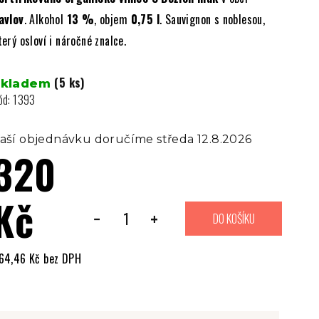
avlov
. Alkohol
13 %
, objem
0,75 l
. Sauvignon s noblesou,
terý osloví i náročné znalce.
(5 ks)
Skladem
ód:
1393
aší objednávku doručíme středa 12.8.2026
320
Kč
−
+
DO KOŠÍKU
64,46 Kč bez DPH
ěrná
ena: