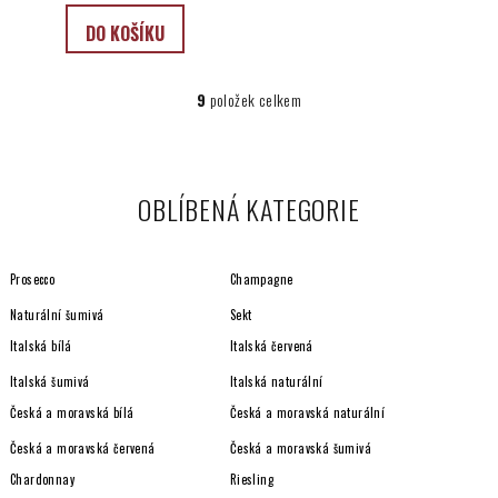
DO KOŠÍKU
9
položek celkem
O
v
l
á
OBLÍBENÁ KATEGORIE
d
a
c
Prosecco
Champagne
í
p
Naturální šumivá
Sekt
r
Italská bílá
Italská červená
v
Italská šumivá
Italská naturální
k
y
Česká a moravská bílá
Česká a moravská naturální
v
Česká a moravská červená
Česká a moravská šumivá
ý
Chardonnay
Riesling
p