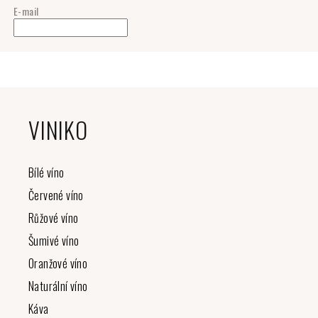
E-mail
Z
á
VINIKO
p
a
t
Bílé víno
í
Červené víno
Růžové víno
Šumivé víno
Oranžové víno
Naturální víno
Káva