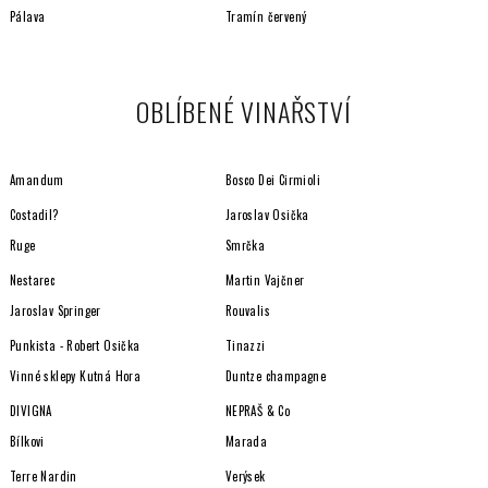
i
Pálava
Tramín červený
s
u
OBLÍBENÉ VINAŘSTVÍ
Amandum
Bosco Dei Cirmioli
Costadil?
Jaroslav Osička
Ruge
Smrčka
Nestarec
Martin Vajčner
Jaroslav Springer
Rouvalis
Punkista - Robert Osička
Tinazzi
Vinné sklepy Kutná Hora
Duntze champagne
DIVIGNA
NEPRAŠ & Co
Bílkovi
Marada
Terre Nardin
Verýsek