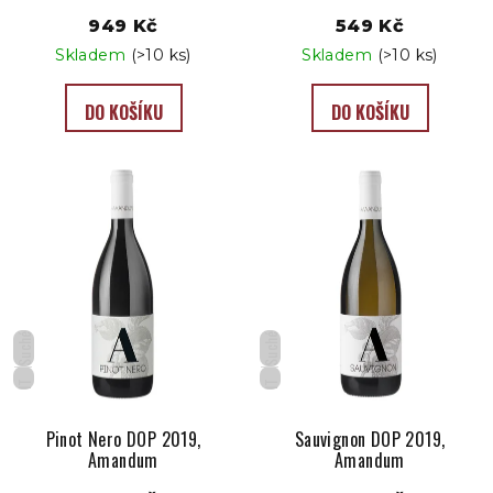
t
949 Kč
549 Kč
ů
Skladem
(>10 ks)
Skladem
(>10 ks)
DO KOŠÍKU
DO KOŠÍKU
Suché
Suché
IT
IT
Pinot Nero DOP 2019,
Sauvignon DOP 2019,
Amandum
Amandum