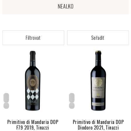
NEALKO
V
ý
p
i
s
p
r
Suché
Suché
o
IT
IT
d
u
Primitivo di Manduria DOP
Primitivo di Manduria DOP
F79 2019, Tinazzi
Diodoro 2021, Tinazzi
k