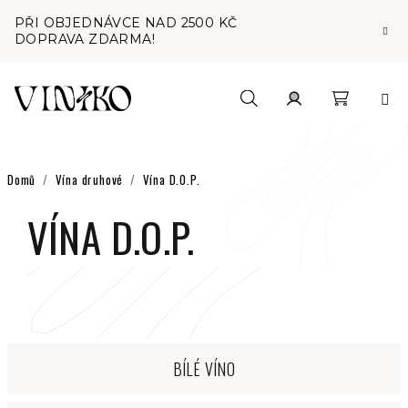
Přejít
PŘI OBJEDNÁVCE NAD 2500 KČ
na
DOPRAVA ZDARMA!
obsah
Nákupní
Hledat
Přihlášení
košík
Domů
/
Vína druhové
/
Vína D.O.P.
VÍNA D.O.P.
BÍLÉ VÍNO