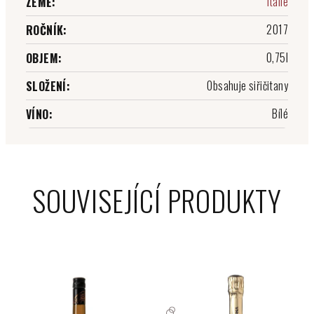
Itálie
ZEMĚ
:
2017
ROČNÍK
:
0,75l
OBJEM
:
Obsahuje siřičitany
SLOŽENÍ
:
Bílé
VÍNO
:
SOUVISEJÍCÍ PRODUKTY