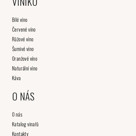
VINIKO
p
a
t
Bílé víno
í
Červené víno
Růžové víno
Šumivé víno
Oranžové víno
Naturální víno
Káva
O NÁS
O nás
Katalog vinařů
Kontakty