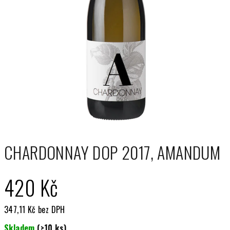
CHARDONNAY DOP 2017, AMANDUM
420 Kč
347,11 Kč bez DPH
Měrná
Skladem
(>10 ks)
cena: