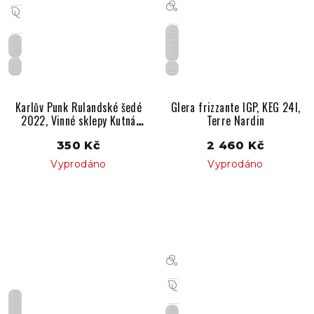
Extra Dry
Suché
CZ
IT
Karlův Punk Rulandské šedé
Glera frizzante IGP, KEG 24l,
2022, Vinné sklepy Kutná
Terre Nardin
Hora
350 Kč
2 460 Kč
Vyprodáno
Vyprodáno
Polosuché