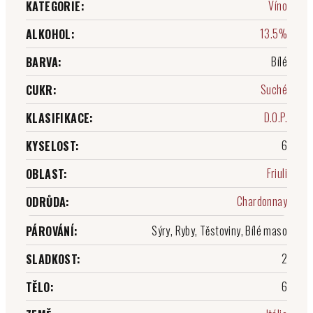
Víno
KATEGORIE
:
13.5%
ALKOHOL
:
Bílé
BARVA
:
Suché
CUKR
:
D.O.P.
KLASIFIKACE
:
6
KYSELOST
:
Friuli
OBLAST
:
Chardonnay
ODRŮDA
:
Sýry, Ryby, Těstoviny, Bílé maso
PÁROVÁNÍ
:
2
SLADKOST
:
6
TĚLO
: