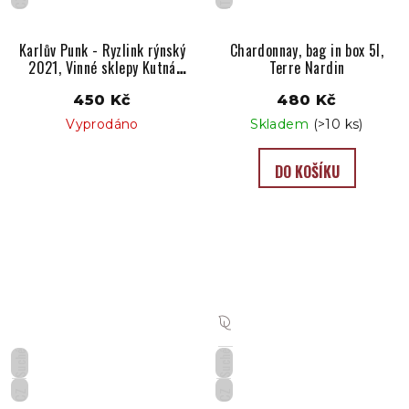
CZ
IT
Karlův Punk - Ryzlink rýnský
Chardonnay, bag in box 5l,
2021, Vinné sklepy Kutná
Terre Nardin
Hora
450 Kč
480 Kč
Vyprodáno
Skladem
(>10 ks)
DO KOŠÍKU
Suché
Suché
CZ
CZ