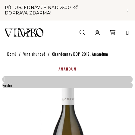
Přejít
PŘI OBJEDNÁVCE NAD 2500 KČ
na
DOPRAVA ZDARMA!
obsah
Nákupní
Hledat
Přihlášení
Domů
/
Vína druhové
/
Chardonnay DOP 2017, Amandum
košík
AMANDUM
IT
Suché