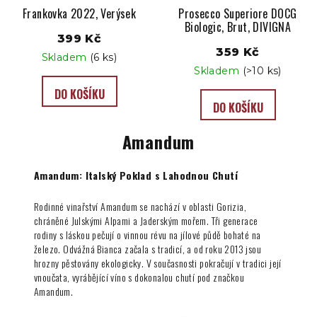
Frankovka 2022, Verýsek
Prosecco Superiore DOCG
Biologic, Brut, DIVIGNA
399 Kč
359 Kč
Skladem
(6 ks)
Skladem
(>10 ks)
DO KOŠÍKU
DO KOŠÍKU
Amandum
Amandum: Italský Poklad s Lahodnou Chutí
Rodinné vinařství Amandum se nachází v oblasti Gorizia,
chráněné Julskými Alpami a Jaderským mořem. Tři generace
rodiny s láskou pečují o vinnou révu na jílové půdě bohaté na
železo. Odvážná Bianca začala s tradicí, a od roku 2013 jsou
hrozny pěstovány ekologicky. V současnosti pokračují v tradici její
vnoučata, vyrábějící víno s dokonalou chutí pod značkou
Amandum.