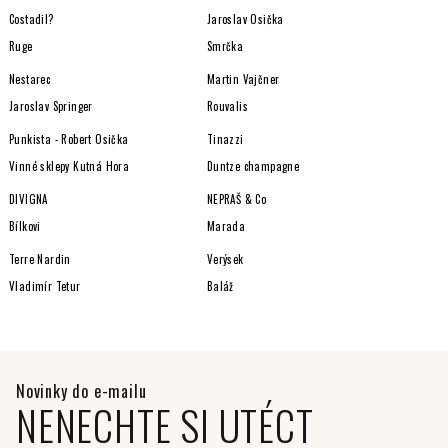
Costadil?
Jaroslav Osička
Ruge
Smrčka
Nestarec
Martin Vajčner
Jaroslav Springer
Rouvalis
Punkista - Robert Osička
Tinazzi
Vinné sklepy Kutná Hora
Duntze champagne
DIVIGNA
NEPRAŠ & Co
Bílkovi
Marada
Terre Nardin
Verýsek
Vladimír Tetur
Baláž
NENECHTE SI UTÉCT