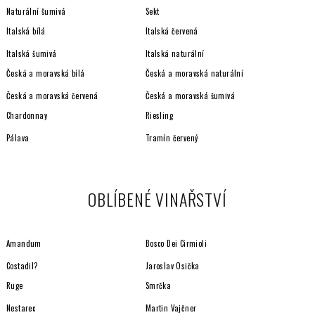
Naturální šumivá
Sekt
Italská bílá
Italská červená
Italská šumivá
Italská naturální
Česká a moravská bílá
Česká a moravská naturální
Česká a moravská červená
Česká a moravská šumivá
Chardonnay
Riesling
Pálava
Tramín červený
OBLÍBENÉ VINAŘSTVÍ
Amandum
Bosco Dei Cirmioli
Costadil?
Jaroslav Osička
Ruge
Smrčka
Nestarec
Martin Vajčner