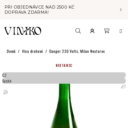
Přejít
PŘI OBJEDNÁVCE NAD 2500 KČ
na
DOPRAVA ZDARMA!
obsah
Nákupní
Hledat
Přihlášení
Domů
/
Vína druhové
/
Danger 230 Volts, Milan Nestarec
košík
NESTAREC
CZ
Suché