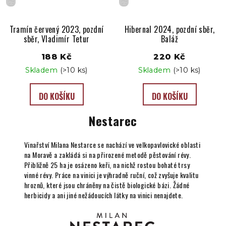
CZ
CZ
Tramín červený 2023, pozdní
Hibernal 2024, pozdní sběr,
sběr, Vladimír Tetur
Baláž
188 Kč
220 Kč
Skladem
(>10 ks)
Skladem
(>10 ks)
DO KOŠÍKU
DO KOŠÍKU
Nestarec
Vinařství Milana Nestarce se nachází ve velkopavlovické oblasti
na Moravě a zakládá si na přirozené metodě pěstování révy.
Přibližně 25 ha je osázeno keři, na nichž rostou bohaté trsy
vinné révy. Práce na vinici je výhradně ruční, což zvyšuje kvalitu
hroznů, které jsou chráněny na čistě biologické bázi. Žádné
herbicidy a ani jiné nežádoucích látky na vinici nenajdete.