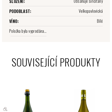
Obsahuje siřičitany
SLOŽENÍ
:
Velkopavlovická
PODOBLAST
:
Bílé
VÍNO
:
Položka byla vyprodána…
SOUVISEJÍCÍ PRODUKTY