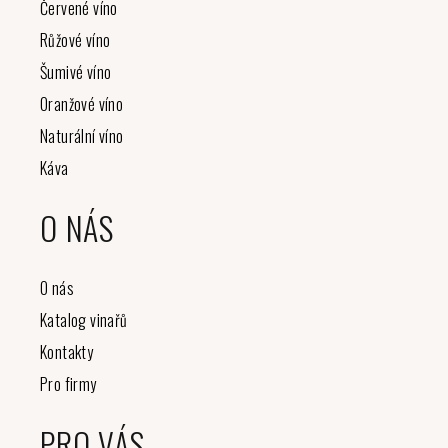
í
Červené víno
Růžové víno
Šumivé víno
Oranžové víno
Naturální víno
Káva
O NÁS
O nás
Katalog vinařů
Kontakty
Pro firmy
PRO VÁS