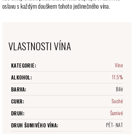
oslavu s každým douškem tohoto jedinečného vína.
VLASTNOSTI VÍNA
Víno
KATEGORIE
:
11.5%
ALKOHOL
:
Bílé
BARVA
:
Suché
CUKR
:
Šumivé
DRUH
:
PÉT- NAT
DRUH ŠUMIVÉHO VÍNA
: