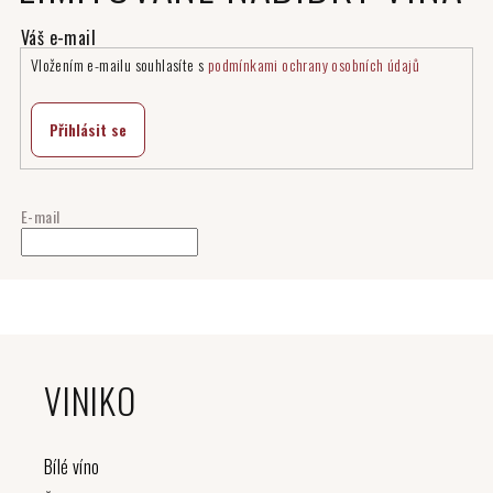
Vložením e-mailu souhlasíte s
podmínkami ochrany osobních údajů
Přihlásit se
E-mail
Z
á
VINIKO
p
a
t
Bílé víno