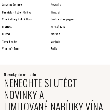
Jaroslav Springer
Rouvalis
Punkista - Robert Osička
Tinazzi
Vinné sklepy Kutná Hora
Duntze champagne
DIVIGNA
NEPRAŠ & Co
Bílkovi
Marada
Terre Nardin
Verýsek
Vladimír Tetur
Baláž
NENECHTE SI UTÉCT
NOVINKY A
LIMITOVANÉ NABÍDKY VÍNA