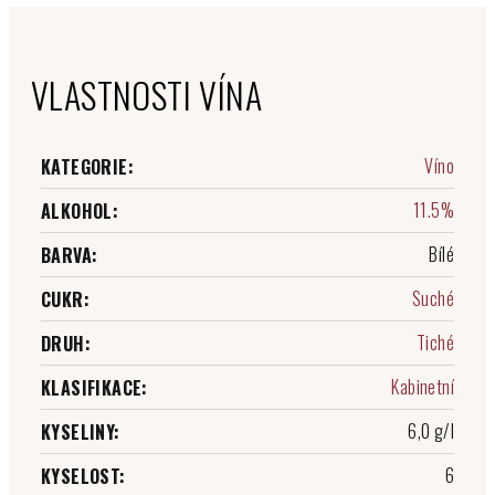
VLASTNOSTI VÍNA
Víno
KATEGORIE
:
11.5%
ALKOHOL
:
Bílé
BARVA
:
Suché
CUKR
:
Tiché
DRUH
:
Kabinetní
KLASIFIKACE
:
6,0 g/l
KYSELINY
:
6
KYSELOST
: