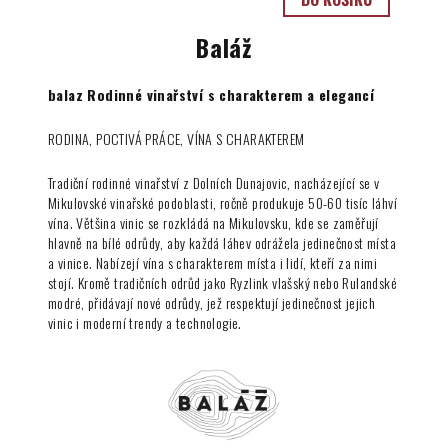
Baláž
balaz Rodinné vinařství s charakterem a elegancí
RODINA, POCTIVÁ PRÁCE, VÍNA S CHARAKTEREM
Tradiční rodinné vinařství z Dolních Dunajovic, nacházející se v
Mikulovské vinařské podoblasti, ročně produkuje 50-60 tisíc láhví
vína. Většina vinic se rozkládá na Mikulovsku, kde se zaměřují
hlavně na bílé odrůdy, aby každá láhev odrážela jedinečnost místa
a vinice. Nabízejí vína s charakterem místa i lidí, kteří za nimi
stojí. Kromě tradičních odrůd jako Ryzlink vlašský nebo Rulandské
modré, přidávají nové odrůdy, jež respektují jedinečnost jejich
vinic i moderní trendy a technologie.