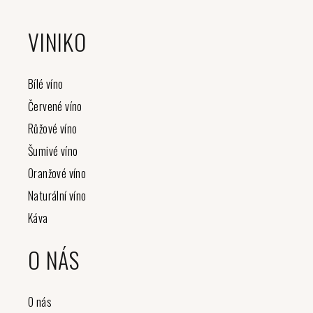
Z
á
VINIKO
p
a
t
Bílé víno
í
Červené víno
Růžové víno
Šumivé víno
Oranžové víno
Naturální víno
Káva
O NÁS
O nás