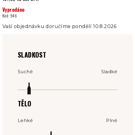
Měrná
Vyprodáno
cena:
Kód:
946
Vaší objednávku doručíme pondělí 10.8.2026
SLADKOST
Suché
Sladké
TĚLO
Lehké
Plné