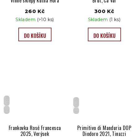
Vinné sklepy Kutná Hora
Brut, Ca Val
260 Kč
300 Kč
Skladem
(>10 ks)
Skladem
(1 ks)
DO KOŠÍKU
DO KOŠÍKU
Suché
Suché
CZ
IT
Frankovka Rosé Francesca
Primitivo di Manduria DOP
2025, Verýsek
Diodoro 2021, Tinazzi