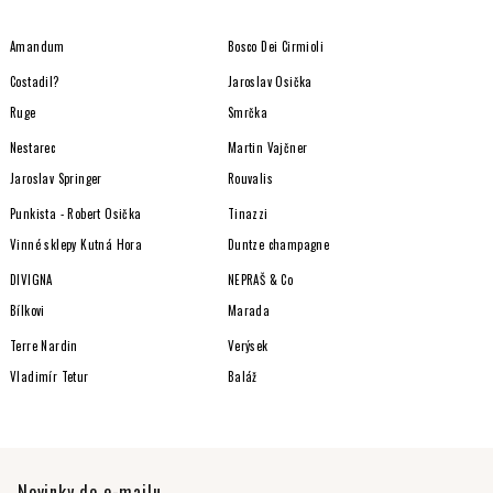
Amandum
Bosco Dei Cirmioli
Costadil?
Jaroslav Osička
Ruge
Smrčka
Nestarec
Martin Vajčner
Jaroslav Springer
Rouvalis
Punkista - Robert Osička
Tinazzi
Vinné sklepy Kutná Hora
Duntze champagne
DIVIGNA
NEPRAŠ & Co
Bílkovi
Marada
Terre Nardin
Verýsek
Vladimír Tetur
Baláž