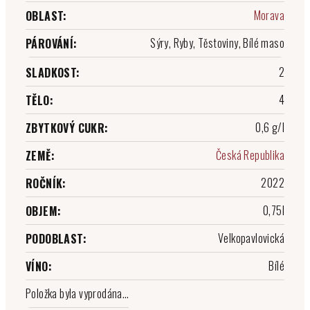
Morava
OBLAST
:
Sýry, Ryby, Těstoviny, Bílé maso
PÁROVÁNÍ
:
2
SLADKOST
:
4
TĚLO
:
0,6 g/l
ZBYTKOVÝ CUKR
:
Česká Republika
ZEMĚ
:
2022
ROČNÍK
:
0,75l
OBJEM
:
Velkopavlovická
PODOBLAST
:
Bílé
VÍNO
:
Položka byla vyprodána…