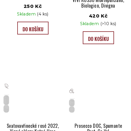
VIVI ROSSO Montepulciano,
Biologico, Divigna
250 Kč
Skladem
(4 ks)
420 Kč
Skladem
(>10 ks)
DO KOŠÍKU
DO KOŠÍKU
Suché
Brut
CZ
IT
Svatovavřinecké rosé 2022,
Prosecco DOC, Spumante