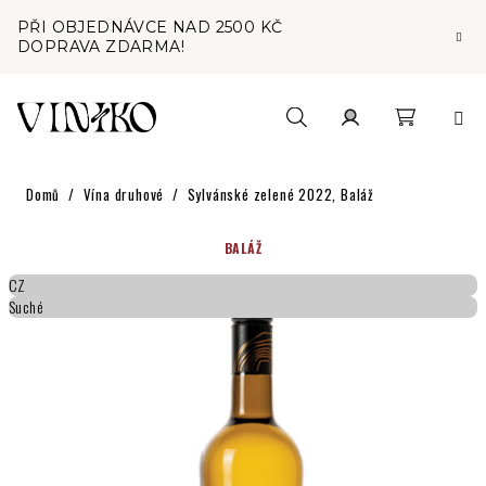
Přejít
PŘI OBJEDNÁVCE NAD 2500 KČ
na
DOPRAVA ZDARMA!
obsah
Nákupní
Hledat
Přihlášení
Domů
/
Vína druhové
/
Sylvánské zelené 2022, Baláž
košík
BALÁŽ
CZ
Suché