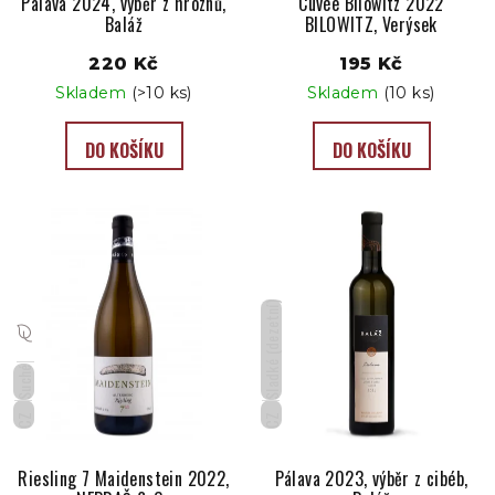
Pálava 2024, výběr z hroznů,
Cuvée Bilowitz 2022
Baláž
BILOWITZ, Verýsek
220 Kč
195 Kč
Skladem
(>10 ks)
Skladem
(10 ks)
DO KOŠÍKU
DO KOŠÍKU
Sladké (dezetní)
Suché
CZ
CZ
Riesling 7 Maidenstein 2022,
Pálava 2023, výběr z cibéb,