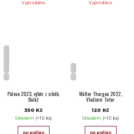
Vyprodáno
Vyprodáno
Sladké (dezetní)
Suché
CZ
CZ
Pálava 2023, výběr z cibéb,
Müller Thurgau 2022,
Baláž
Vladimír Tetur
350 Kč
120 Kč
Skladem
(>10 ks)
Skladem
(>10 ks)
DO KOŠÍKU
DO KOŠÍKU