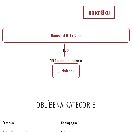
DO KOŠÍKU
Načíst 40 dalších
S
t
1
2
O
r
100
položek celkem
á
v
n
l
Nahoru
k
á
o
d
v
a
á
n
c
í
OBLÍBENÁ KATEGORIE
í
p
r
v
Prosecco
Champagne
k