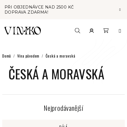
Přejít
PŘI OBJEDNÁVCE NAD 2500 KČ
na
DOPRAVA ZDARMA!
obsah
Nákupní
Hledat
Přihlášení
košík
Domů
/
Vína původem
/
Česká a moravská
ČESKÁ A MORAVSKÁ
Nejprodávanější