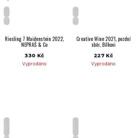
Suché
Suché
CZ
CZ
Riesling 7 Maidenstein 2022,
Creative Wine 2021, pozdní
NEPRAŠ & Co
sběr, Bílkovi
330 Kč
227 Kč
Vyprodáno
Vyprodáno
Polosladké
Polosladké