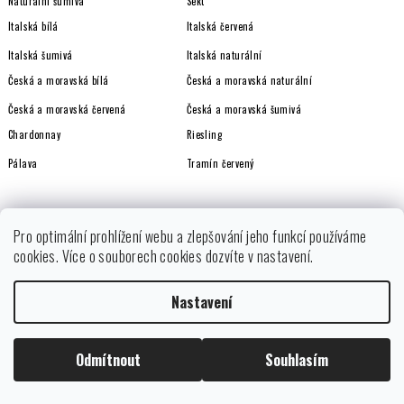
Naturální šumivá
Sekt
y
Italská bílá
Italská červená
v
ý
Italská šumivá
Italská naturální
p
Česká a moravská bílá
Česká a moravská naturální
i
Česká a moravská červená
Česká a moravská šumivá
s
Chardonnay
Riesling
u
Pálava
Tramín červený
OBLÍBENÉ VINAŘSTVÍ
Pro optimální prohlížení webu a zlepšování jeho funkcí používáme
cookies. Více o souborech cookies dozvíte v nastavení.
Amandum
Bosco Dei Cirmioli
Nastavení
Costadil?
Jaroslav Osička
Ruge
Smrčka
Odmítnout
Souhlasím
Nestarec
Martin Vajčner