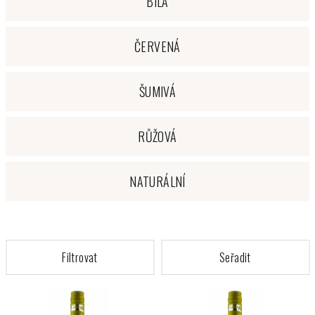
BÍLÁ
ČERVENÁ
ŠUMIVÁ
RŮŽOVÁ
NATURÁLNÍ
V
ý