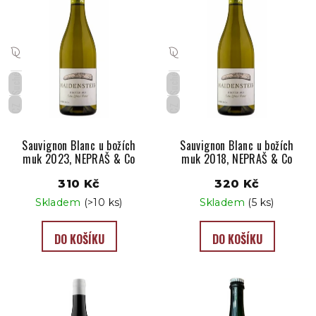
p
i
s
p
Suché
Suché
r
o
CZ
CZ
d
u
Sauvignon Blanc u božích
Sauvignon Blanc u božích
muk 2023, NEPRAŠ & Co
muk 2018, NEPRAŠ & Co
k
t
310 Kč
320 Kč
ů
Skladem
(>10 ks)
Skladem
(5 ks)
DO KOŠÍKU
DO KOŠÍKU