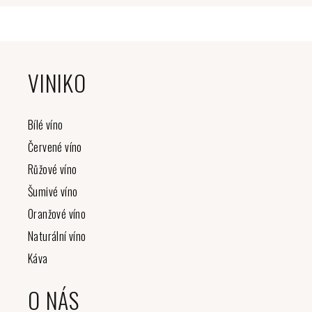
Z
á
VINIKO
p
a
t
Bílé víno
í
Červené víno
Růžové víno
Šumivé víno
Oranžové víno
Naturální víno
Káva
O NÁS