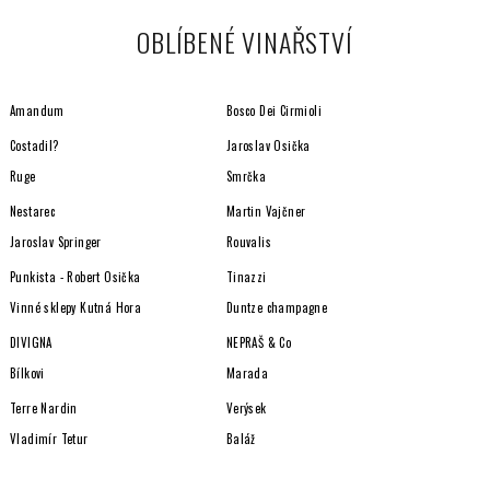
OBLÍBENÉ VINAŘSTVÍ
Amandum
Bosco Dei Cirmioli
Costadil?
Jaroslav Osička
Ruge
Smrčka
Nestarec
Martin Vajčner
Jaroslav Springer
Rouvalis
Punkista - Robert Osička
Tinazzi
Vinné sklepy Kutná Hora
Duntze champagne
DIVIGNA
NEPRAŠ & Co
Bílkovi
Marada
Terre Nardin
Verýsek
Vladimír Tetur
Baláž