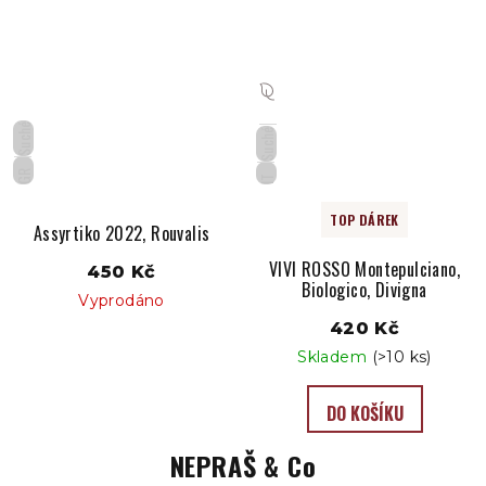
Suché
Suché
GR
IT
TOP DÁREK
Assyrtiko 2022, Rouvalis
VIVI ROSSO Montepulciano,
450 Kč
Biologico, Divigna
Vyprodáno
420 Kč
Skladem
(>10 ks)
DO KOŠÍKU
NEPRAŠ & Co