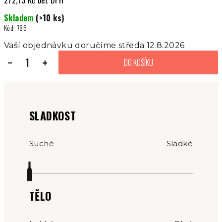
272,73 Kč bez DPH
Měrná
Skladem
(>10 ks)
cena:
Kód:
786
Vaší objednávku doručíme středa 12.8.2026
−
+
DO KOŠÍKU
SLADKOST
Suché
Sladké
TĚLO