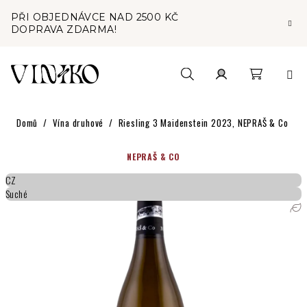
Přejít
PŘI OBJEDNÁVCE NAD 2500 KČ
na
DOPRAVA ZDARMA!
obsah
Nákupní
Hledat
Přihlášení
Domů
/
Vína druhové
/
Riesling 3 Maidenstein 2023, NEPRAŠ & Co
košík
NEPRAŠ & CO
CZ
Suché