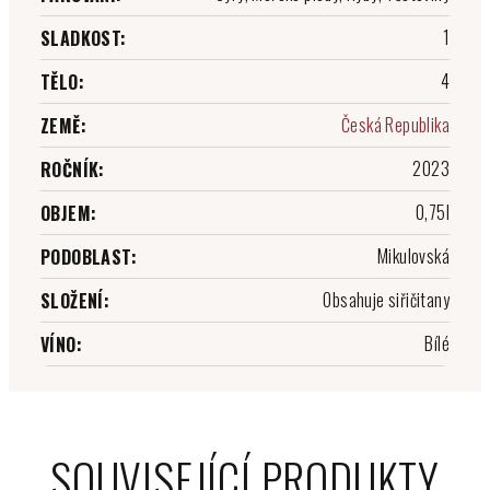
1
SLADKOST
:
4
TĚLO
:
Česká Republika
ZEMĚ
:
2023
ROČNÍK
:
0,75l
OBJEM
:
Mikulovská
PODOBLAST
:
Obsahuje siřičitany
SLOŽENÍ
:
Bílé
VÍNO
:
SOUVISEJÍCÍ PRODUKTY