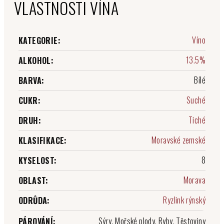
VLASTNOSTI VÍNA
Víno
KATEGORIE
:
13.5%
ALKOHOL
:
Bílé
BARVA
:
Suché
CUKR
:
Tiché
DRUH
:
Moravské zemské
KLASIFIKACE
:
8
KYSELOST
:
Morava
OBLAST
:
Ryzlink rýnský
ODRŮDA
:
Sýry, Mořské plody, Ryby, Těstoviny
PÁROVÁNÍ
: