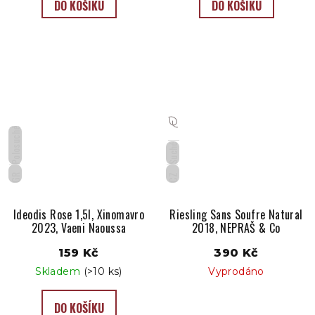
DO KOŠÍKU
DO KOŠÍKU
Polosuché
Suché
GR
CZ
Ideodis Rose 1,5l, Xinomavro
Riesling Sans Soufre Natural
2023, Vaeni Naoussa
2018, NEPRAŠ & Co
159 Kč
390 Kč
Skladem
(>10 ks)
Vyprodáno
DO KOŠÍKU