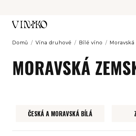
Přejít
na
obsah
Domů
/
Vína druhové
/
Bílé víno
/
Moravská 
MORAVSKÁ ZEMSK
ČESKÁ A MORAVSKÁ BÍLÁ