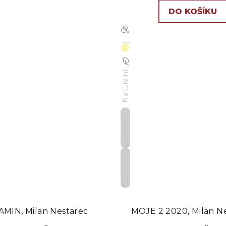
DO KOŠÍKU
Naturální
Suché
CZ
MIN, Milan Nestarec
MOJE 2 2020, Milan N