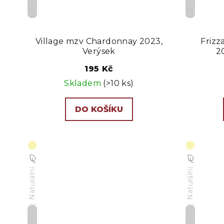
CZ
CZ
Village mzv Chardonnay 2023,
Frizz
Verýsek
2
195 Kč
Skladem
(>10 ks)
DO KOŠÍKU
Naturální
Naturální