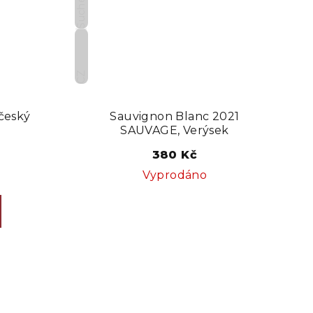
Suché
CZ
 český
Sauvignon Blanc 2021
SAUVAGE, Verýsek
380 Kč
Vyprodáno