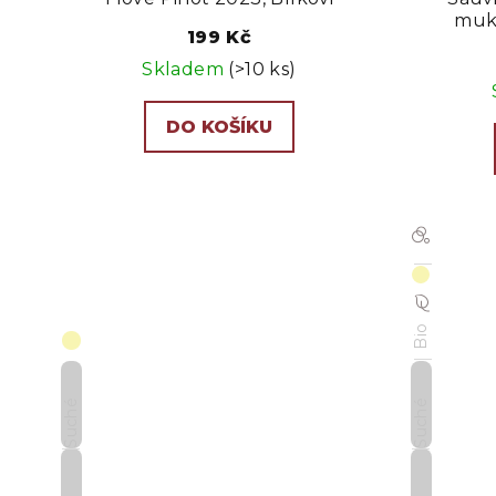
u
muk
199 Kč
k
Skladem
(>10 ks)
t
ů
DO KOŠÍKU
Bio
Suché
Suché