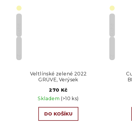
Suché
Suché
CZ
CZ
Veltlínské zelené 2022
Cu
GRÜVE, Verýsek
B
270 Kč
Skladem
(>10 ks)
DO KOŠÍKU