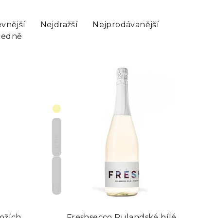
evnější
Nejdražší
Nejprodávanější
cedně
Suché
CZ
ožích
Freshsecco Rulandské bílé