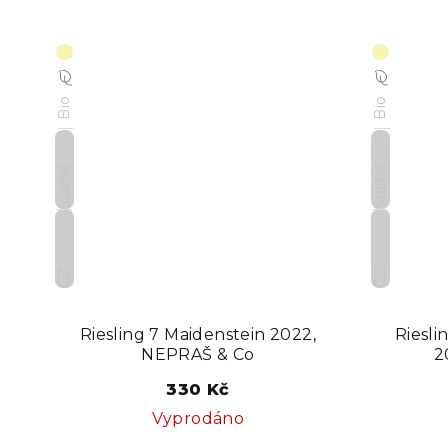
Bio
Bio
Suché
Suché
CZ
CZ
Riesling 7 Maidenstein 2022,
Riesli
NEPRAŠ & Co
2
330 Kč
Vyprodáno