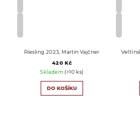
Suché
Suché
CZ
CZ
Riesling 2023, Martin Vajčner
Veltín
420 Kč
Skladem
(>10 ks)
DO KOŠÍKU