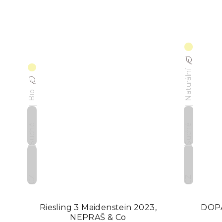
Naturální
Bio
Suché
Suché
CZ
CZ
Riesling 3 Maidenstein 2023,
DOPA
NEPRAŠ & Co